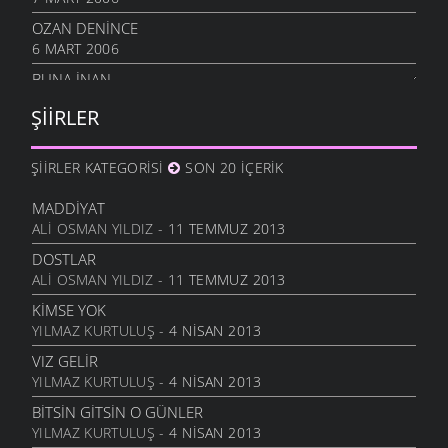
OZAN DENINCE
6 MART 2006
BUNA İNAN
6 MART 2006
ŞIIRLER
NASIL OLUR
6 MART 2006
ŞIIRLER KATEGORISI
SON 20 İÇERIK
İHTIYAR İNSAN
6 MART 2006
MADDIYAT
ALI OSMAN YILDIZ
- 11 TEMMUZ 2013
SEVGI ÜSTÜNE
6 MART 2006
DOSTLAR
ALI OSMAN YILDIZ
- 11 TEMMUZ 2013
ANLATAMADIK
6 MART 2006
KIMSE YOK
YILMAZ KURTULUŞ
- 4 NISAN 2013
GEL
6 MART 2006
VIZ GELIR
YILMAZ KURTULUŞ
- 4 NISAN 2013
ANNE
6 MART 2006
BITSIN GITSIN O GÜNLER
YILMAZ KURTULUŞ
- 4 NISAN 2013
NATAŞA