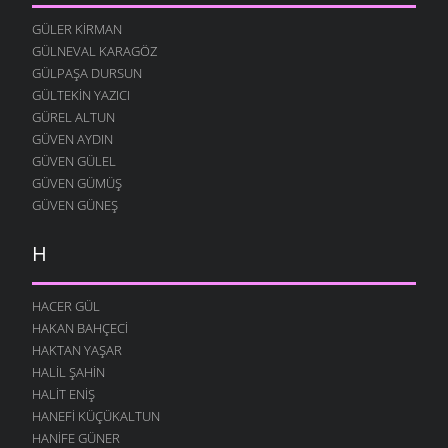
12 AĞUSTOS 2004
GÜLER KIRMAN
FESTIVAL
GÜLNEVAL KARAGÖZ
12 AĞUSTOS 2004
GÜLPAŞA DURSUN
GÜLTEKIN YAZICI
MERAKLI MELAHAT
GÜREL ALTUN
12 AĞUSTOS 2004
GÜVEN AYDIN
HALK EĞITIMI
GÜVEN GÜLEL
12 AĞUSTOS 2004
GÜVEN GÜMÜŞ
HASTAHANEDE DURUM
GÜVEN GÜNEŞ
12 AĞUSTOS 2004
H
GIDIYORUZ
12 AĞUSTOS 2004
ÖZÜRLÜ YAŞAMAK
HACER GÜL
12 AĞUSTOS 2004
HAKAN BAHÇECI
HAKTAN YAŞAR
O YANA BU YANA
HALIL ŞAHIN
12 AĞUSTOS 2004
HALIT ENIŞ
SUÇU NEDIR
HANEFI KÜÇÜKALTUN
12 AĞUSTOS 2004
HANIFE GÜNER