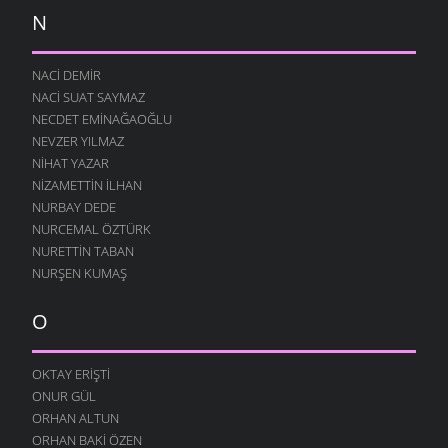
11 AĞUSTOS 2004
N
SABAHAT
10 AĞUSTOS 2004
NACI DEMIR
ESKI GÜNLER
NACI SUAT SAYMAZ
10 AĞUSTOS 2004
NECDET EMINAĞAOĞLU
NEVZER YILMAZ
HE VALLAH
10 AĞUSTOS 2004
NIHAT YAZAR
NIZAMETTIN İLHAN
GEÇMIŞ ZAMAN OLURKI
NURBAY DEDE
10 AĞUSTOS 2004
NURCEMAL ÖZTÜRK
YAĞMURLU ŞIIR
NURETTIN TABAN
10 AĞUSTOS 2004
NURŞEN KUMAŞ
SITEM
10 AĞUSTOS 2004
O
YENIDEN
10 AĞUSTOS 2004
OKTAY ERIŞTI
ONUR GÜL
DILFEZ
24 TEMMUZ 2004
ORHAN ALTUN
ORHAN BAKI ÖZEN