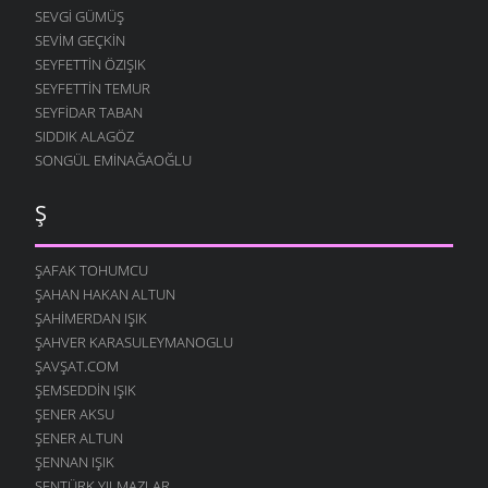
SEVGI GÜMÜŞ
SEVIM GEÇKIN
SEYFETTIN ÖZIŞIK
SEYFETTIN TEMUR
SEYFIDAR TABAN
SIDDIK ALAGÖZ
SONGÜL EMINAĞAOĞLU
Ş
ŞAFAK TOHUMCU
ŞAHAN HAKAN ALTUN
ŞAHIMERDAN IŞIK
ŞAHVER KARASULEYMANOGLU
ŞAVŞAT.COM
ŞEMSEDDIN IŞIK
ŞENER AKSU
ŞENER ALTUN
ŞENNAN IŞIK
ŞENTÜRK YILMAZLAR