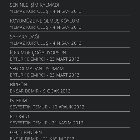
6 MART 2006
SENINLE İŞIM KALMADI
YILMAZ KURTULUŞ
- 4 NISAN 2013
ACABA
6 MART 2006
KÖYÜMÜZE NE OLMUŞ KÖYLÜM
YILMAZ KURTULUŞ
- 4 NISAN 2013
DOLUDUR
6 MART 2006
SAHARA DAĞI
YILMAZ KURTULUŞ
- 4 NISAN 2013
DAHASI VAR
6 MART 2006
İÇERIMDE ÇOĞALIYORSUN
ERTÜRK DEMIRCI
- 23 MART 2013
ÖĞRETMENI GÖR
6 MART 2006
SEN OLMADAN UYUMAM
ERTÜRK DEMIRCI
- 23 MART 2013
ÇORUH
6 MART 2006
BIRGÜN
ENSAR DEMIR
- 9 OCAK 2013
SANA MUHTACIM
6 MART 2006
İSTERIM
SEYFETTIN TEMUR
- 10 ARALIK 2012
KALMADI
6 MART 2006
EL OĞLU
SEYFETTIN TEMUR
- 21 KASIM 2012
DÖRT İŞLEM
6 MART 2006
GEÇTI BENDEN
ENSAR DEMIR
- 21 KASIM 2012
HASTANE