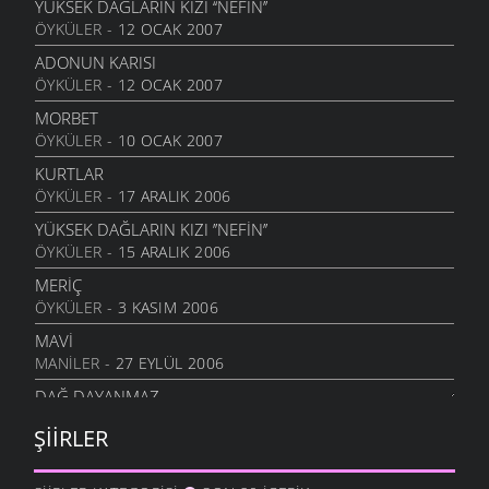
YÜKSEK DAĞLARIN KIZI ‘‘NEFİN’’
ÖYKÜLER
- 12 OCAK 2007
NAZAR BONCUĞU GIBI
25 NISAN 2010
ADONUN KARISI
ÖYKÜLER
- 12 OCAK 2007
YALANMIŞ
10 NISAN 2010
MORBET
ÖYKÜLER
- 10 OCAK 2007
İNADINA YAŞAMAK
30 MART 2010
KURTLAR
ÖYKÜLER
- 17 ARALIK 2006
GERIYE DÖNMEDIN KI
21 MART 2010
YÜKSEK DAĞLARIN KIZI ’’NEFIN’’
ÖYKÜLER
- 15 ARALIK 2006
ŞAVŞAT YOLUNDA
10 MART 2010
MERIÇ
ÖYKÜLER
- 3 KASIM 2006
İSTANBUL GÜZELI
10 MART 2010
MAVI
MANILER
- 27 EYLÜL 2006
SAZLAR SUSTU
4 MART 2010
DAĞ DAYANMAZ
MANILER
- 27 EYLÜL 2006
GIDIYORSUN
ŞIIRLER
23 ŞUBAT 2010
KALEDEN INIŞ OLMAZ
MANILER
- 27 EYLÜL 2006
UMUTSUZLAR