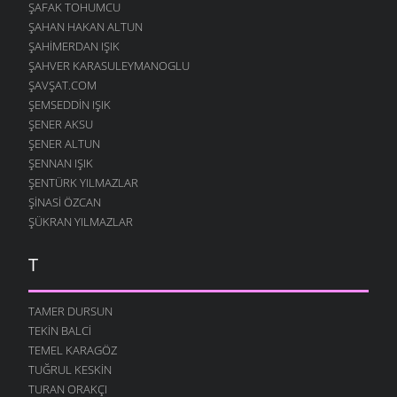
ŞAFAK TOHUMCU
10 AĞUSTOS 2007
ŞAHAN HAKAN ALTUN
ARARIM SENI
ŞAHIMERDAN IŞIK
7 AĞUSTOS 2007
ŞAHVER KARASULEYMANOGLU
ŞAVŞAT.COM
YANARIM
7 AĞUSTOS 2007
ŞEMSEDDIN IŞIK
ŞENER AKSU
SANA KALMIŞ
ŞENER ALTUN
2 AĞUSTOS 2007
ŞENNAN IŞIK
MEFTUNUM BEN
ŞENTÜRK YILMAZLAR
28 TEMMUZ 2007
ŞINASI ÖZCAN
HIÇ
ŞÜKRAN YILMAZLAR
24 TEMMUZ 2007
T
ÇIKACAKTIK YA
23 TEMMUZ 2007
TAMER DURSUN
DUY SESIMI KARADENIZ
17 TEMMUZ 2007
TEKIN BALCI
TEMEL KARAGÖZ
ALDANMA SAKIN
TUĞRUL KESKIN
6 TEMMUZ 2007
TURAN ORAKÇI