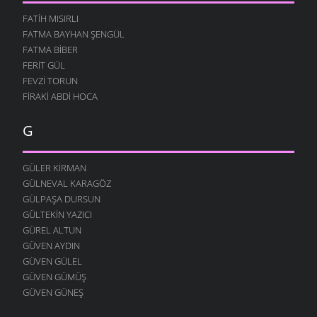
SEVDANA YAZDIM
FATIH MISIRLI
12 NISAN 2008
FATMA BAYHAN ŞENGÜL
KIM ÇALDI ?
FATMA BIBER
9 NISAN 2008
FERIT GÜL
LANET OLSUN
FEVZI TORUN
8 NISAN 2008
FIRAKI ABDI HOCA
KURBAN OLURUM
G
3 NISAN 2008
SEVDALAR İÇINDE
3 NISAN 2008
GÜLER KIRMAN
GÜLNEVAL KARAGÖZ
BU KADERSIZ
GÜLPAŞA DURSUN
1 NISAN 2008
GÜLTEKIN YAZICI
KURŞUNLAR BENI
GÜREL ALTUN
27 MART 2008
GÜVEN AYDIN
GECELERI ÖZLEMIŞIM
GÜVEN GÜLEL
26 MART 2008
GÜVEN GÜMÜŞ
GÜVEN GÜNEŞ
KAPI KOLLARI
26 MART 2008