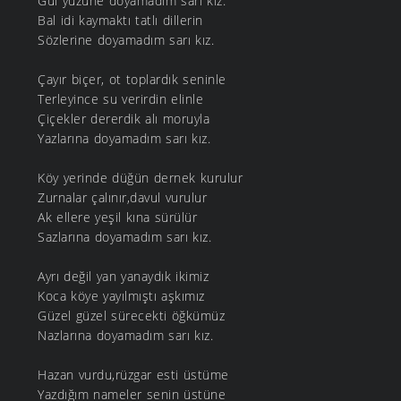
Gül yüzüne doyamadım sarı kız.
Bal idi kaymaktı tatlı dillerin
Sözlerine doyamadım sarı kız.
Çayır biçer, ot toplardık seninle
Terleyince su verirdin elinle
Çiçekler dererdik alı moruyla
Yazlarına doyamadım sarı kız.
Köy yerinde düğün dernek kurulur
Zurnalar çalınır,davul vurulur
Ak ellere yeşil kına sürülür
Sazlarına doyamadım sarı kız.
Ayrı değil yan yanaydık ikimiz
Koca köye yayılmıştı aşkımız
Güzel güzel sürecekti öğkümüz
Nazlarına doyamadım sarı kız.
Hazan vurdu,rüzgar esti üstüme
Yazdığım nameler senin üstüne