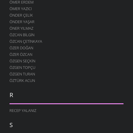
ÖMER ERDEM
GERI ÇEVIRMIŞ
ÖMER YAZICI
27 KASIM 2007
ÖNDER ÇELIK
ÖNDER YAŞAR
GÜNEŞ ÇALMIŞ
ÖNER YILMAZ
24 KASIM 2007
ÖZCAN BILGIN
YÜZ BULAMADIM
ÖZCAN ÇETINKAYA
15 KASIM 2007
ÖZER DOĞAN
DÖNMÜŞSÜN
ÖZER ÖZCAN
11 KASIM 2007
ÖZGEN SEÇKIN
ÖZGEN TOPÇU
KIM ÜZDÜ SENI ?
6 KASIM 2007
ÖZGEN TURAN
ÖZTÜRK ACUN
GIDERIM
31 EKIM 2007
R
CANAN GELECEK
19 EKIM 2007
RECEP YALANIZ
GÜZEL OLURSUN
10 EKIM 2007
S
BU DERDIME