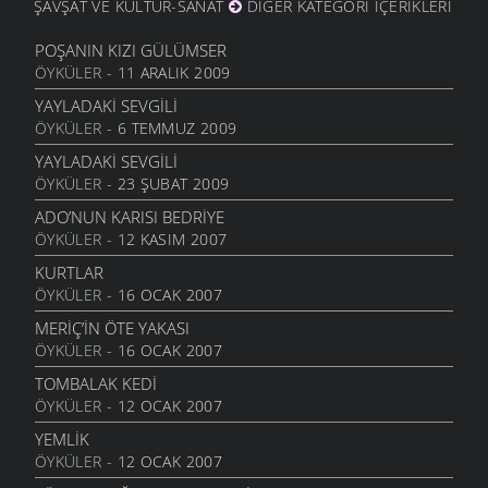
ŞAVŞAT VE KÜLTÜR-SANAT
DIĞER KATEGORI İÇERIKLERI
GÖZLER SESSIZ AĞLADI
10 EKIM 2010
POŞANIN KIZI GÜLÜMSER
ÖYKÜLER
- 11 ARALIK 2009
İÇIMDE SAKLIYORUM
29 EYLÜL 2010
YAYLADAKI SEVGILI
ÖYKÜLER
- 6 TEMMUZ 2009
SENSIZIM ŞIMDI
23 EYLÜL 2010
YAYLADAKI SEVGILI
ÖYKÜLER
- 23 ŞUBAT 2009
HAYALIN
20 AĞUSTOS 2010
ADO’NUN KARISI BEDRIYE
ÖYKÜLER
- 12 KASIM 2007
DIRHEM DIRHEM
22 TEMMUZ 2010
KURTLAR
ÖYKÜLER
- 16 OCAK 2007
GEZELIM SAHILI
28 HAZIRAN 2010
MERİÇ’İN ÖTE YAKASI
ÖYKÜLER
- 16 OCAK 2007
SEN VARSIN BU ŞEHIRDE
10 HAZIRAN 2010
TOMBALAK KEDİ
ÖYKÜLER
- 12 OCAK 2007
SEVDANIN PANAYIRI
23 MAYIS 2010
YEMLİK
ÖYKÜLER
- 12 OCAK 2007
BITMEZ BU AĞLAYIŞLAR
7 MAYIS 2010