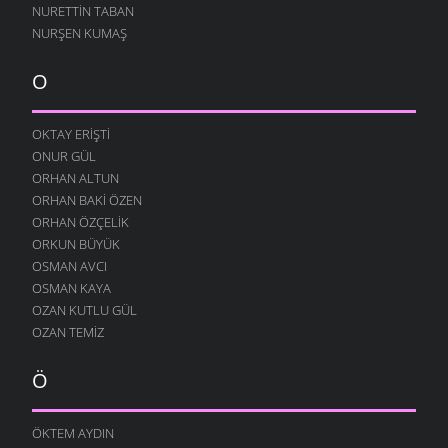
NURETTIN TABAN
BE HÜZÜN
NURŞEN KUMAŞ
27 ARALIK 2007
KARADENIZ
O
24 ARALIK 2007
DÖNMÜŞÜM
OKTAY ERIŞTI
19 ARALIK 2007
ONUR GÜL
ÜŞÜRÜM SENSIZ
ORHAN ALTUN
17 ARALIK 2007
ORHAN BAKI ÖZEN
ZORUMA GIDER
ORHAN ÖZÇELIK
13 ARALIK 2007
ORKUN BÜYÜK
OSMAN AVCI
HEP SEN GELIRSIN
OSMAN KAYA
11 ARALIK 2007
OZAN KUTLU GÜL
SARHOŞ OLMUŞ
OZAN TEMIZ
7 ARALIK 2007
ÇOK SEVERIM
Ö
29 KASIM 2007
BERABER OLALIM
ÖKTEM AYDIN
29 KASIM 2007