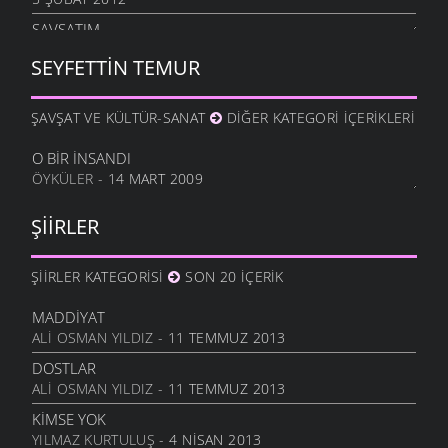
ŞAVŞATIM
25 OCAK 2012
SEYFETTIN TEMUR
METINE
17 OCAK 2012
ŞAVŞAT VE KÜLTÜR-SANAT
DIĞER KATEGORI İÇERIKLERI
HALA OĞLU
31 ARALIK 2011
O BIR İNSANDI
ÖYKÜLER
- 14 MART 2009
NE OLUR OĞUL
20 ARALIK 2011
ŞIIRLER
DURDUM
10 ARALIK 2011
ŞIIRLER KATEGORISI
SON 20 İÇERIK
ANAM
3 ARALIK 2011
MADDIYAT
HESLER
ALI OSMAN YILDIZ
- 11 TEMMUZ 2013
27 KASIM 2011
DOSTLAR
BILEMEDIM
ALI OSMAN YILDIZ
- 11 TEMMUZ 2013
24 KASIM 2011
KIMSE YOK
VARDIR
YILMAZ KURTULUŞ
- 4 NISAN 2013