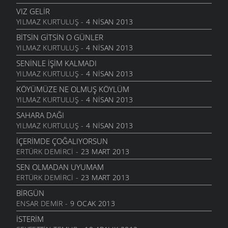
5 KASIM 2011
VIZ GELIR
TOPRAKTIR
YILMAZ KURTULUŞ
- 4 NISAN 2013
5 KASIM 2011
BITSIN GITSIN O GÜNLER
BITTI ÖĞRETMENIM
YILMAZ KURTULUŞ
- 4 NISAN 2013
22 AĞUSTOS 2011
SENINLE İŞIM KALMADI
GENÇIYAN
YILMAZ KURTULUŞ
- 4 NISAN 2013
15 AĞUSTOS 2011
KÖYÜMÜZE NE OLMUŞ KÖYLÜM
ALDIRMA GÜLÜM
YILMAZ KURTULUŞ
- 4 NISAN 2013
13 AĞUSTOS 2011
SAHARA DAĞI
BENDE VARIM
YILMAZ KURTULUŞ
- 4 NISAN 2013
24 TEMMUZ 2011
İÇERIMDE ÇOĞALIYORSUN
SARI KIZ
ERTÜRK DEMIRCI
- 23 MART 2013
16 TEMMUZ 2011
SEN OLMADAN UYUMAM
GELIN CANLAR
ERTÜRK DEMIRCI
- 23 MART 2013
3 TEMMUZ 2011
BIRGÜN
ARTVINIM II
ENSAR DEMIR
- 9 OCAK 2013
29 HAZIRAN 2011
İSTERIM