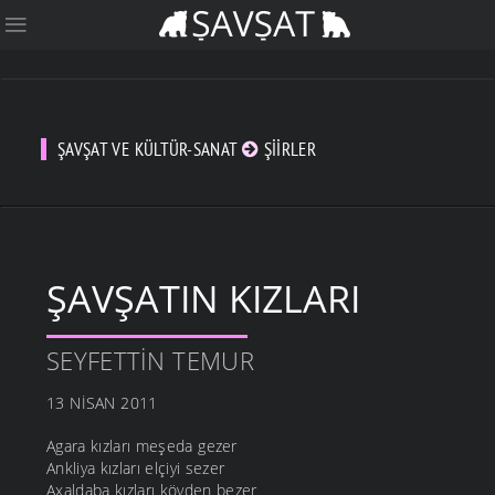
ŞAVŞAT VE KÜLTÜR-SANAT
ŞIIRLER
ŞAVŞATIN KIZLARI
SEYFETTIN TEMUR
13 NISAN 2011
Agara kızları meşeda gezer
Ankliya kızları elçiyi sezer
Axaldaba kızları köyden bezer