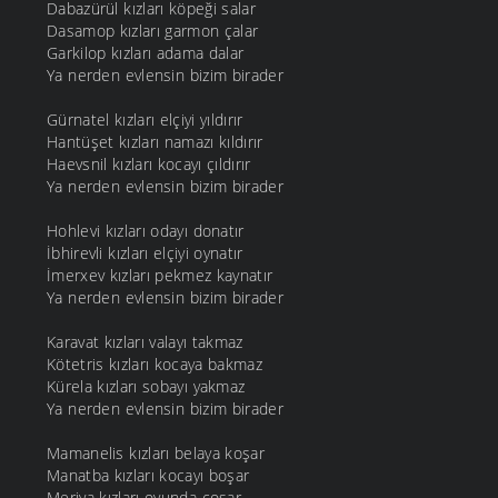
Dabazürül kızları köpeği salar
Dasamop kızları garmon çalar
Garkilop kızları adama dalar
Ya nerden evlensin bizim birader
Gürnatel kızları elçiyi yıldırır
Hantüşet kızları namazı kıldırır
Haevsnil kızları kocayı çıldırır
Ya nerden evlensin bizim birader
Hohlevi kızları odayı donatır
İbhirevli kızları elçiyi oynatır
İmerxev kızları pekmez kaynatır
Ya nerden evlensin bizim birader
Karavat kızları valayı takmaz
Kötetris kızları kocaya bakmaz
Kürela kızları sobayı yakmaz
Ya nerden evlensin bizim birader
Mamanelis kızları belaya koşar
Manatba kızları kocayı boşar
Meriya kızları oyunda coşar