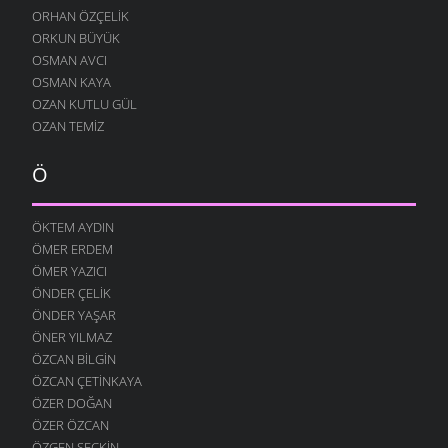
FILISTIN İÇIN UYAN
ORHAN ÖZÇELIK
7 OCAK 2009
ORKUN BÜYÜK
OSMAN AVCI
AĞLARDI
OSMAN KAYA
7 OCAK 2009
OZAN KUTLU GÜL
KÖYÜMÜ TANI
OZAN TEMIZ
7 OCAK 2009
Ö
ÖKTEM AYDIN
ÖMER ERDEM
ÖMER YAZICI
ÖNDER ÇELIK
ÖNDER YAŞAR
ÖNER YILMAZ
ÖZCAN BILGIN
ÖZCAN ÇETINKAYA
ÖZER DOĞAN
ÖZER ÖZCAN
ÖZGEN SEÇKIN