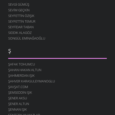
SEVGI GÜMÜŞ
SEVIM GEÇKIN
SEYFETTIN ÖZIŞIK
SEYFETTIN TEMUR
SEYFIDAR TABAN
SIDDIK ALAGÖZ
SONGÜL EMINAĞAOĞLU
Ş
ŞAFAK TOHUMCU
ŞAHAN HAKAN ALTUN
ŞAHIMERDAN IŞIK
ŞAHVER KARASULEYMANOGLU
ŞAVŞAT.COM
ŞEMSEDDIN IŞIK
ŞENER AKSU
ŞENER ALTUN
ŞENNAN IŞIK
ŞENTÜRK YILMAZLAR