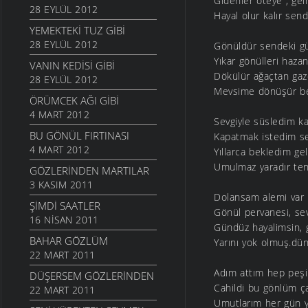
Gidenler öteye , gel
28 EYLÜL 2012
Hayal olur kalır sen
YEMEKTEKI TUZ GIBI
28 EYLÜL 2012
Gönüldür sendeki g
Yıkar gönülleri haza
VANIN KEDISI GIBI
Dökülür ağaçtan gaz
28 EYLÜL 2012
Mevsime dönüşür be
ÖRÜMCEK AĞI GIBI
4 MART 2012
Sevgiyle süsledim ka
BU GÖNÜL FIRTINASI
Kapatmak istedim se
4 MART 2012
Yıllarca bekledim ge
Umulmaz yaradır ten
GÖZLERINDEN MARTILAR
3 KASIM 2011
Dolansam alemi var 
ŞIMDI SAATLER
Gönül pervanesi, se
16 NISAN 2011
Gündüz hayalimsin,
BAHAR GÖZLÜM
Yarını yok olmuş.dü
22 MART 2011
Adım attım hep peş
DÜŞERSEM GÖZLERINDEN
Cahildi bu gönlüm ç
22 MART 2011
Umutlarım her gün y