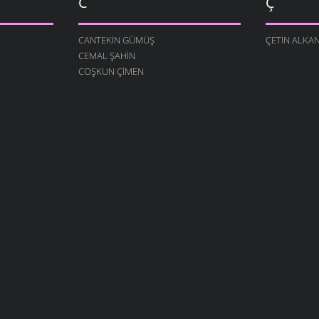
C
Ç
CANTEKIN GÜMÜŞ
ÇETIN ALKA
CEMAL ŞAHIN
COŞKUN ÇIMEN