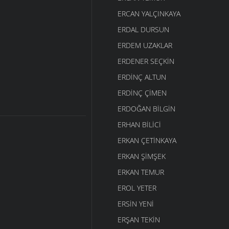
ERCAN YALÇINKAYA
ERDAL DURSUN
ERDEM UZAKLAR
ERDENER SEÇKIN
ERDINÇ ALTUN
ERDINÇ ÇIMEN
ERDOĞAN BILGIN
ERHAN BILICI
ERKAN ÇETINKAYA
ERKAN ŞIMŞEK
ERKAN TEMUR
EROL YETER
ERSIN YENI
ERŞAN TEKIN