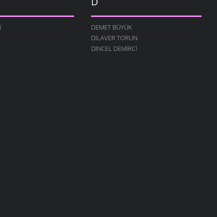
D
N
DEMET BÜYÜK
DILAVER TORUN
DINCEL DEMIRCI