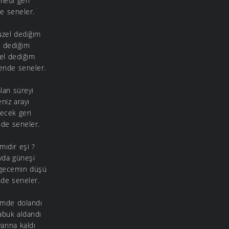
medi geri
de seneler.
üzel dediğim
n dediğim
el dediğim
nde seneler.
lan süreyi
niz arayı
lecek geri
de seneler.
mıdır eşi ?
vda güneşi
 gecemin düşü
nde seneler.
imde dolandı
abuk aldandı
arına kaldı