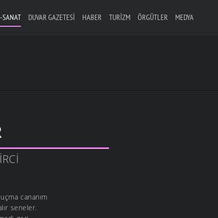
-SANAT
DUVAR GAZETESI
HABER
TURIZM
ÖRGÜTLER
MEDYA
R
IRCI
 uçma cananım
ır seneler.