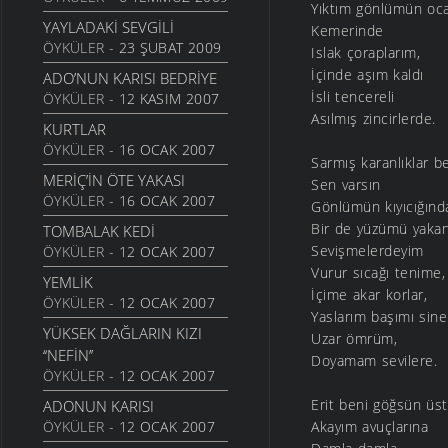
Yıktım gönlümün oca
HAYALIN
YAYLADAKI SEVGILI
Kemerinde
20 AĞUSTOS 2010
ÖYKÜLER
- 23 ŞUBAT 2009
Islak çoraplarım,
DIRHEM DIRHEM
İçinde aşım kaldı
ADO’NUN KARISI BEDRIYE
22 TEMMUZ 2010
İsli tencereli
ÖYKÜLER
- 12 KASIM 2007
GEZELIM SAHILI
Asılmış zincirlerde.
KURTLAR
28 HAZIRAN 2010
ÖYKÜLER
- 16 OCAK 2007
Sarmış karanlıklar b
SEN VARSIN BU ŞEHIRDE
MERİÇ’İN ÖTE YAKASI
Sen varsın
10 HAZIRAN 2010
ÖYKÜLER
- 16 OCAK 2007
Gönlümün kıyıcığınd
SEVDANIN PANAYIRI
Bir de yüzümü yakan
TOMBALAK KEDİ
23 MAYIS 2010
Sevişmelerdeyim
ÖYKÜLER
- 12 OCAK 2007
BITMEZ BU AĞLAYIŞLAR
Vurur sıcağı tenime,
YEMLİK
7 MAYIS 2010
İçime akar korlar,
ÖYKÜLER
- 12 OCAK 2007
Yaslarım başımı sin
NAZAR BONCUĞU GIBI
YÜKSEK DAĞLARIN KIZI
Uzar ömrüm,
25 NISAN 2010
‘‘NEFİN’’
Doyamam sevilere.
YALANMIŞ
ÖYKÜLER
- 12 OCAK 2007
10 NISAN 2010
Erit beni göğsün üs
ADONUN KARISI
İNADINA YAŞAMAK
ÖYKÜLER
- 12 OCAK 2007
Akayım avuçlarına
30 MART 2010