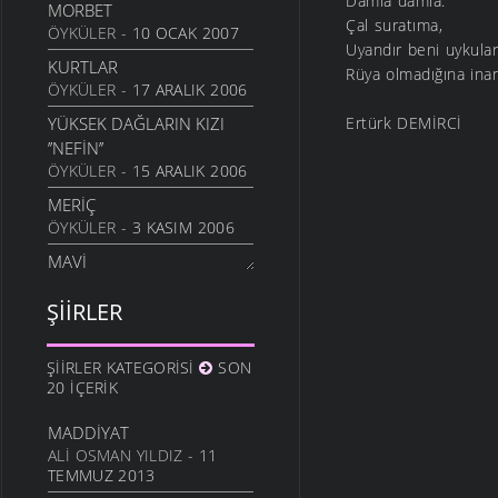
Damla damla.
MORBET
Çal suratıma,
GERIYE DÖNMEDIN KI
ÖYKÜLER
- 10 OCAK 2007
Uyandır beni uykula
21 MART 2010
KURTLAR
Rüya olmadığına ina
ŞAVŞAT YOLUNDA
ÖYKÜLER
- 17 ARALIK 2006
10 MART 2010
YÜKSEK DAĞLARIN KIZI
Ertürk DEMİRCİ
İSTANBUL GÜZELI
’’NEFIN’’
10 MART 2010
ÖYKÜLER
- 15 ARALIK 2006
SAZLAR SUSTU
MERIÇ
4 MART 2010
ÖYKÜLER
- 3 KASIM 2006
GIDIYORSUN
MAVI
23 ŞUBAT 2010
MANILER
- 27 EYLÜL 2006
ŞIIRLER
UMUTSUZLAR
DAĞ DAYANMAZ
21 ŞUBAT 2010
MANILER
- 27 EYLÜL 2006
ŞIIRLER KATEGORISI
SON
BAKIŞI KOR ALEVDIR
KALEDEN INIŞ OLMAZ
20 İÇERIK
15 ŞUBAT 2010
MANILER
- 27 EYLÜL 2006
YEŞIL GÖZLER
KALEDEN INIŞ OLMAZ
MADDIYAT
10 ŞUBAT 2010
MANILER
- 27 EYLÜL 2006
ALI OSMAN YILDIZ
- 11
TEMMUZ 2013
ÇEKMEK ZORUNDA
ÇAYIRDA KILDIM NAMAZ