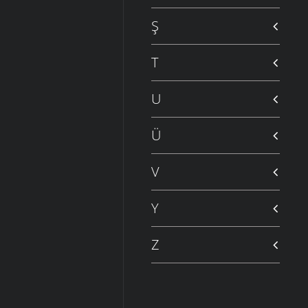
Ş
T
U
Ü
V
Y
Z