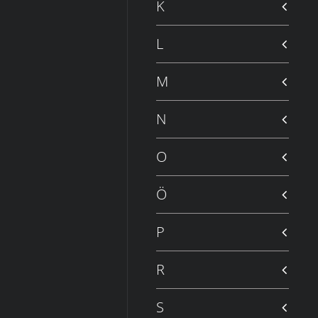
K
L
M
N
O
Ö
P
R
S