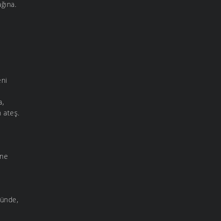
ğına.
eni
a,
 ateş.
ene
tünde,