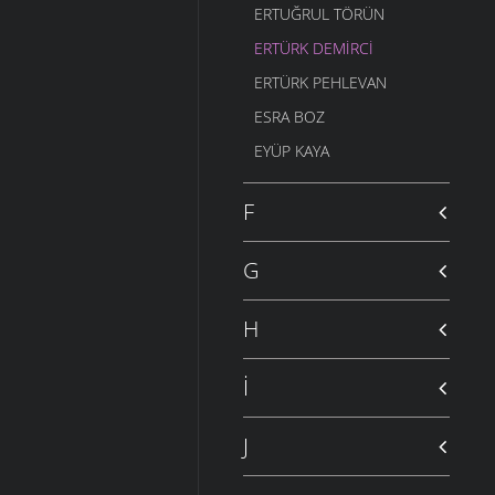
ERTUĞRUL TÖRÜN
ERTÜRK DEMIRCI
ERTÜRK PEHLEVAN
ESRA BOZ
EYÜP KAYA
F
G
H
İ
J