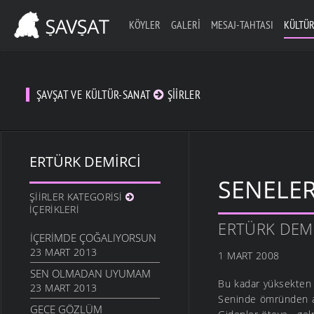
KÖYLER
GALERI
MESAJ-TAHTASI
KÜLTÜR
ŞAVŞAT VE KÜLTÜR-SANAT
ŞIIRLER
ERTÜRK DEMIRCI
SENELE
ŞIIRLER KATEGORISI
İÇERIKLERI
ERTÜRK DEM
İÇERIMDE ÇOĞALIYORSUN
23 MART 2013
1 MART 2008
SEN OLMADAN UYUMAM
Bu kadar yüksekten
23 MART 2013
Seninde ömründen al
GECE GÖZLÜM