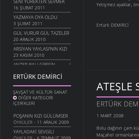
SENI YÜREKTEN SEVMEK
Yetişmez ayaklar, ö
16 ŞUBAT 2011
YAZMAYA OYA OLDU
3 ŞUBAT 2011
Ertürk DEMİRCİ
GÜL VURUR GÜL TAZELER
20 ARALIK 2010
ARSIYAN YAYLASI’NIN KIZI
23 KASIM 2010
ANZER BALI GIBISIN
19 KASIM 2010
ERTÜRK DEMIRCI
SEVERIM İSTANBULU
ATEŞLE 
14 EKIM 2010
ŞAVŞAT VE KÜLTÜR-SANAT
GÖZLER SESSIZ AĞLADI
DIĞER KATEGORI
ERTÜRK DEM
10 EKIM 2010
İÇERIKLERI
İÇIMDE SAKLIYORUM
POŞANIN KIZI GÜLÜMSER
1 MART 2008
29 EYLÜL 2010
ÖYKÜLER
- 11 ARALIK 2009
SENSIZIM ŞIMDI
Bolu dağının çam küt
YAYLADAKI SEVGILI
23 EYLÜL 2010
Maçahel ormanlarını
ÖYKÜLER
- 6 TEMMUZ 2009