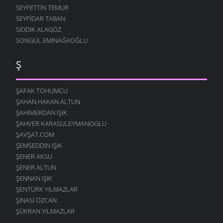
SEYFETTIN TEMUR
SEYFIDAR TABAN
SIDDIK ALAGÖZ
SONGÜL EMINAĞAOĞLU
Ş
ŞAFAK TOHUMCU
ŞAHAN HAKAN ALTUN
ŞAHIMERDAN IŞIK
ŞAHVER KARASULEYMANOGLU
ŞAVŞAT.COM
ŞEMSEDDIN IŞIK
ŞENER AKSU
ŞENER ALTUN
ŞENNAN IŞIK
ŞENTÜRK YILMAZLAR
ŞINASI ÖZCAN
ŞÜKRAN YILMAZLAR