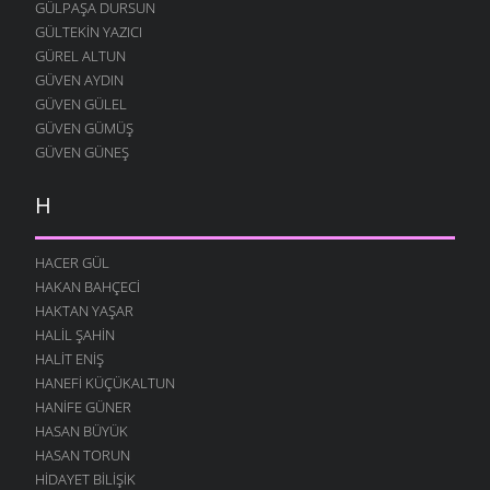
12 AĞUSTOS 2004
GÜLPAŞA DURSUN
GÜLTEKIN YAZICI
MERAKLI MELAHAT
GÜREL ALTUN
12 AĞUSTOS 2004
GÜVEN AYDIN
HALK EĞITIMI
GÜVEN GÜLEL
12 AĞUSTOS 2004
GÜVEN GÜMÜŞ
HASTAHANEDE DURUM
GÜVEN GÜNEŞ
12 AĞUSTOS 2004
H
GIDIYORUZ
12 AĞUSTOS 2004
ÖZÜRLÜ YAŞAMAK
HACER GÜL
12 AĞUSTOS 2004
HAKAN BAHÇECI
HAKTAN YAŞAR
O YANA BU YANA
HALIL ŞAHIN
12 AĞUSTOS 2004
HALIT ENIŞ
SUÇU NEDIR
HANEFI KÜÇÜKALTUN
12 AĞUSTOS 2004
HANIFE GÜNER
ÖRÜMCEK
HASAN BÜYÜK
12 AĞUSTOS 2004
HASAN TORUN
HIDAYET BILIŞIK
NOKTALI ŞIIR