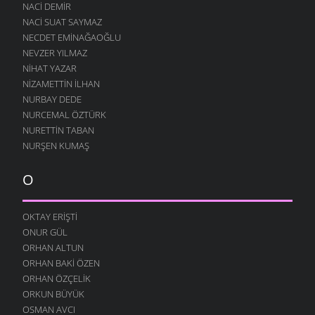
NACI DEMIR
ESKI GÜNLER
NACI SUAT SAYMAZ
10 AĞUSTOS 2004
NECDET EMINAĞAOĞLU
NEVZER YILMAZ
HE VALLAH
10 AĞUSTOS 2004
NIHAT YAZAR
NIZAMETTIN İLHAN
GEÇMIŞ ZAMAN OLURKI
NURBAY DEDE
10 AĞUSTOS 2004
NURCEMAL ÖZTÜRK
YAĞMURLU ŞIIR
NURETTIN TABAN
10 AĞUSTOS 2004
NURŞEN KUMAŞ
SITEM
10 AĞUSTOS 2004
O
YENIDEN
10 AĞUSTOS 2004
OKTAY ERIŞTI
ONUR GÜL
DILFEZ
24 TEMMUZ 2004
ORHAN ALTUN
ORHAN BAKI ÖZEN
ORHAN ÖZÇELIK
ORKUN BÜYÜK
OSMAN AVCI