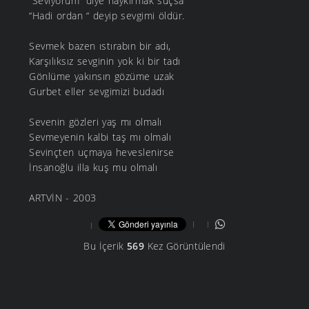
“Seviyorum” diye haykırmak suçsa
“Hadi ordan “ deyip sevgimi öldür.
Sevmek bazen ıstırabın bir adı,
Karşılıksız sevginin yok ki bir tadı
Gönlüme yakınsın gözüme uzak
Gurbet eller sevgimizi budadı
Sevenin gözleri yaş mı olmalı
Sevmeyenin kalbi taş mı olmalı
Sevinçten uçmaya heveslenirse
İnsanoğlu illa kuş mu olmalı
ARTVİN - 2003
Bu İçerik
569
Kez Görüntülendi