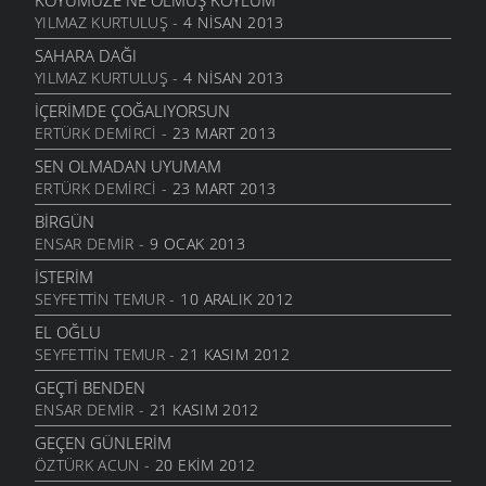
KÖYÜMÜZE NE OLMUŞ KÖYLÜM
YILMAZ KURTULUŞ
- 4 NISAN 2013
DOLUDUR
6 MART 2006
SAHARA DAĞI
YILMAZ KURTULUŞ
- 4 NISAN 2013
DAHASI VAR
6 MART 2006
İÇERIMDE ÇOĞALIYORSUN
ERTÜRK DEMIRCI
- 23 MART 2013
ÖĞRETMENI GÖR
6 MART 2006
SEN OLMADAN UYUMAM
ERTÜRK DEMIRCI
- 23 MART 2013
ÇORUH
6 MART 2006
BIRGÜN
ENSAR DEMIR
- 9 OCAK 2013
SANA MUHTACIM
6 MART 2006
İSTERIM
SEYFETTIN TEMUR
- 10 ARALIK 2012
KALMADI
6 MART 2006
EL OĞLU
SEYFETTIN TEMUR
- 21 KASIM 2012
DÖRT İŞLEM
6 MART 2006
GEÇTI BENDEN
ENSAR DEMIR
- 21 KASIM 2012
HASTANE
6 MART 2006
GEÇEN GÜNLERIM
ÖZTÜRK ACUN
- 20 EKIM 2012
YOK OLDUM