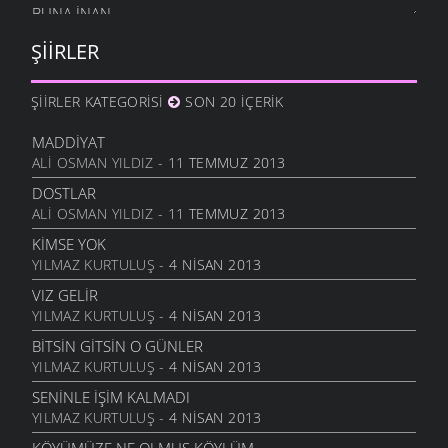
BUNA İNAN
6 MART 2006
ŞIIRLER
NASIL OLUR
6 MART 2006
ŞIIRLER KATEGORISI
SON 20 İÇERIK
İHTIYAR İNSAN
6 MART 2006
MADDIYAT
ALI OSMAN YILDIZ
- 11 TEMMUZ 2013
SEVGI ÜSTÜNE
6 MART 2006
DOSTLAR
ALI OSMAN YILDIZ
- 11 TEMMUZ 2013
ANLATAMADIK
6 MART 2006
KIMSE YOK
YILMAZ KURTULUŞ
- 4 NISAN 2013
GEL
6 MART 2006
VIZ GELIR
YILMAZ KURTULUŞ
- 4 NISAN 2013
ANNE
6 MART 2006
BITSIN GITSIN O GÜNLER
YILMAZ KURTULUŞ
- 4 NISAN 2013
NATAŞA
6 MART 2006
SENINLE İŞIM KALMADI
YILMAZ KURTULUŞ
- 4 NISAN 2013
ACABA
6 MART 2006