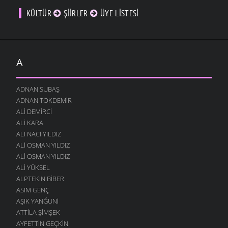
KÜLTÜR
ŞIIRLER
ÜYE LISTESI
A
ADNAN SUBAŞ
ADNAN TOKDEMIR
ALI DEMIRCI
ALI KARA
ALI NACI YILDIZ
ALI OSMAN YILDIZ
ALI OSMAN YILDIZ
ALI YÜKSEL
ALPTEKIN BIBER
ASIM GENÇ
AŞIK YANĞUNI
ATTILA ŞIMŞEK
AYFETTIN GEÇKIN