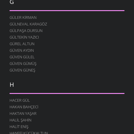
G
GÜLER KIRMAN
GÜLNEVAL KARAGÖZ
GÜLPAŞA DURSUN
GÜLTEKIN YAZICI
GÜREL ALTUN
GÜVEN AYDIN
GÜVEN GÜLEL
GÜVEN GÜMÜŞ
GÜVEN GÜNEŞ
H
HACER GÜL
HAKAN BAHÇECI
HAKTAN YAŞAR
HALIL ŞAHIN
HALIT ENIŞ
HANEFI KÜÇÜKALTUN