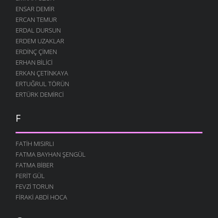
ENSAR DEMIR
ERCAN TEMUR
ERDAL DURSUN
ERDEM UZAKLAR
ERDINÇ ÇIMEN
ERHAN BILICI
ERKAN ÇETINKAYA
ERTUĞRUL TÖRÜN
ERTÜRK DEMIRCI
F
FATIH MISIRLI
FATMA BAYHAN ŞENGÜL
FATMA BIBER
FERIT GÜL
FEVZI TORUN
FIRAKI ABDI HOCA