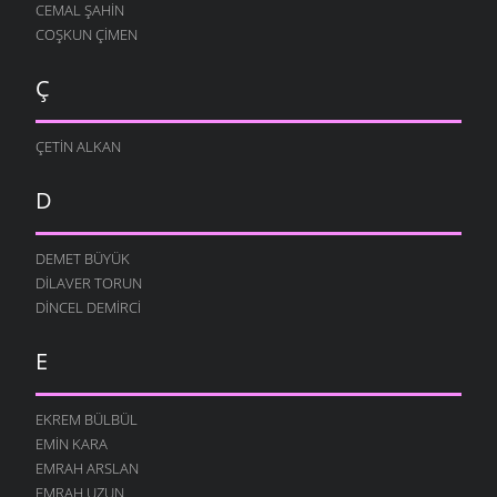
CEMAL ŞAHIN
COŞKUN ÇIMEN
Ç
ÇETIN ALKAN
D
DEMET BÜYÜK
DILAVER TORUN
DINCEL DEMIRCI
E
EKREM BÜLBÜL
EMIN KARA
EMRAH ARSLAN
EMRAH UZUN