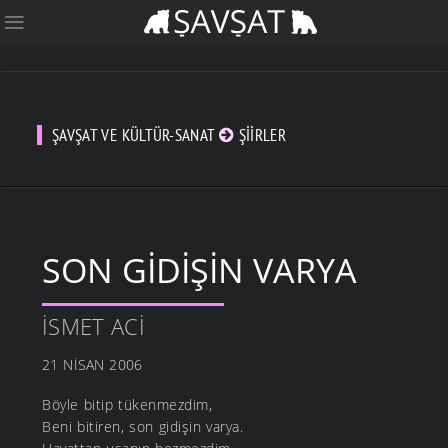
ŞAVŞAT VE KÜLTÜR-SANAT
ŞIIRLER
SON GİDİŞİN VARYA
İSMET ACI
21 NISAN 2006
Böyle bitip tükenmezdim,
Beni bitiren, son gidişin varya.