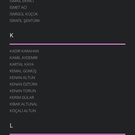
ISMAIL EKINCI
İSMET ACI
İSMIGÜL KÜÇÜK
İSRAFIL ŞENTÜRK
K
KADIR KARAHAN
KAMIL AYDEMIR
KARTAL KAYA
KEMAL GÜMÜŞ
KENAN ALTUN
KENAN ÖZTÜRK
KENAN TORUN
KERIM GÜLAR
KIBAR ALTUNAL
KOÇALI ALTUN
L