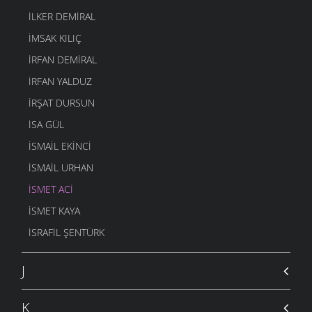
EVIMIN BACASI TÜTSÜN
İLKER DEMIRAL
ÖYKÜLER
- 30 EYLÜL 2004
İMSAK KILIÇ
BİR KÜÇÜK HİKAYE
İRFAN DEMIRAL
ÖYKÜLER
- 22 EYLÜL 2004
İRFAN YALDUZ
İRŞAT DURSUN
ISA GÜL
ISMAIL EKINCI
İSMAIL URHAN
İSMET ACI
ISMET KAYA
İSRAFIL ŞENTÜRK
J
K