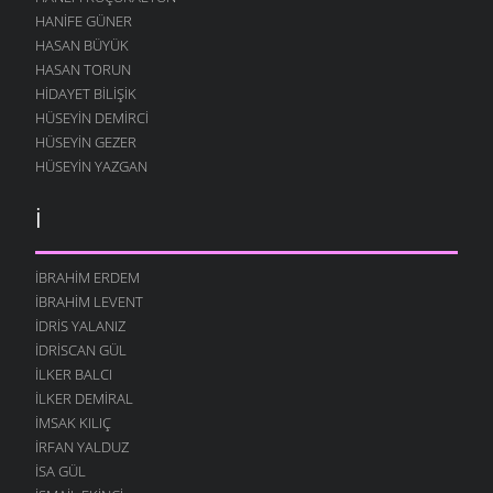
HANIFE GÜNER
HASAN BÜYÜK
HASAN TORUN
HIDAYET BILIŞIK
HÜSEYIN DEMIRCI
HÜSEYIN GEZER
HÜSEYIN YAZGAN
İ
İBRAHIM ERDEM
İBRAHIM LEVENT
İDRIS YALANIZ
IDRISCAN GÜL
İLKER BALCI
İLKER DEMIRAL
İMSAK KILIÇ
İRFAN YALDUZ
ISA GÜL