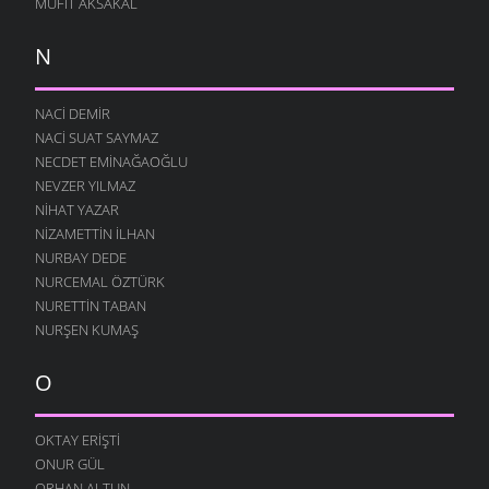
MÜFIT AKSAKAL
N
NACI DEMIR
NACI SUAT SAYMAZ
NECDET EMINAĞAOĞLU
NEVZER YILMAZ
NIHAT YAZAR
NIZAMETTIN İLHAN
NURBAY DEDE
NURCEMAL ÖZTÜRK
NURETTIN TABAN
NURŞEN KUMAŞ
O
OKTAY ERIŞTI
ONUR GÜL
ORHAN ALTUN