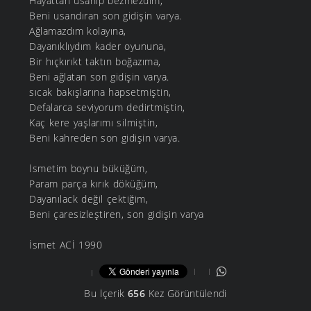
Hayattan usanıp bezmezdim,
Beni usandıran son gidişin varya.
Ağlamazdım kolayına,
Dayanıklıydım kader oyununa,
Bir hıçkırıkt taktın boğazıma,
Beni ağlatan son gidişin varya.
sıcak bakışlarına hapsetmiştin,
Defalarca seviyorum dedirtmiştin,
Kaç kere yaşlarımı silmiştin,
Beni kahreden son gidişin varya.
İsmetim boynu büküğüm,
Param parça kırık döküğüm,
Dayanılack değil çektiğim,
Beni çaresizleştiren, son gidişin varya
İsmet ACİ 1990
Bu İçerik
656
Kez Görüntülendi