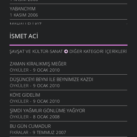
YABANCIYIM
1 KASIM 2006
MAHALLELI KIZ
28 EYLÜL 2006
İSMET ACI
ÇOCUKLAR AĞLADILAR
3 EYLÜL 2006
ŞAVŞAT VE KÜLTÜR-SANAT
DIĞER KATEGORI İÇERIKLERI
SEVEMEM
13 HAZIRAN 2006
ZAMAN KIRALIKMIŞ MEĞER
ÖYKÜLER
- 9 OCAK 2010
DÖNELIM
13 HAZIRAN 2006
DÜŞÜNCEYI BEYNI İLE BEYNIMIZE KAZDI
ÖYKÜLER
- 9 OCAK 2010
İKI ÇIPLAK
13 HAZIRAN 2006
KÖYE GIDELIM
ÖYKÜLER
- 9 OCAK 2010
ANLAYAMADIM
13 HAZIRAN 2006
ŞIMDI YAĞMUR GÖNLÜME YAĞIYOR
ÖYKÜLER
- 8 OCAK 2008
TEZAT
13 HAZIRAN 2006
BU GÜN CUMADUR
FIKRALAR
- 9 TEMMUZ 2007
ÇEKERIZ