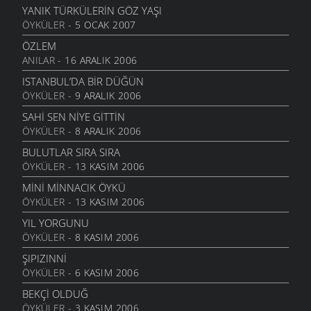
2 HAZIRAN 2006
YANIK TÜRKÜLERIN GÖZ YAŞI
ÖYKÜLER
- 5 OCAK 2007
GURBET
25 MAYIS 2006
ÖZLEM
ANILAR
- 16 ARALIK 2006
YOKSULLUK
24 MAYIS 2006
ISTANBUL’DA BIR DÜĞÜN
ÖYKÜLER
- 9 ARALIK 2006
MEMLEKET HASRETI
24 MAYIS 2006
SAHI SEN NIYE GITTIN
ÖYKÜLER
- 8 ARALIK 2006
UMUT TRENI
16 MAYIS 2006
BULUTLAR SIRA SIRA
ÖYKÜLER
- 13 KASIM 2006
GÖÇSEL SÖYLEŞI
16 MAYIS 2006
MINI MINNACIK ÖYKÜ
ÖYKÜLER
- 13 KASIM 2006
MOR DÜŞLER
16 MAYIS 2006
YIL YORGUNU
ÖYKÜLER
- 8 KASIM 2006
BİR KADEH ŞARABA GİBİ
13 MAYIS 2006
ŞIPIZINNI
ÖYKÜLER
- 6 KASIM 2006
SENI SEVMEKTEN KORKMUYORUM
5 MAYIS 2006
BEKÇI OLDUĞ
ÖYKÜLER
- 3 KASIM 2006
İSYAN EDIYOR