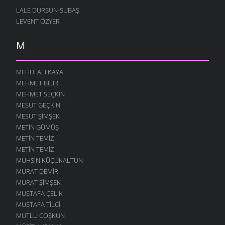
LALE DURSUN-SUBAŞ
LEVENT ÖZYER
M
MEHDI ALI KAYA
MEHMET BILIR
MEHMET SEÇKIN
MESUT GEÇKIN
MESUT ŞIMŞEK
METIN GÜMÜŞ
METIN TEMIZ
METIN TEMIZ
MUHSIN KÜÇÜKALTUN
MURAT DEMIR
MURAT ŞIMŞEK
MUSTAFA ÇELIK
MUSTAFA TILCI
MUTLU COŞKUN