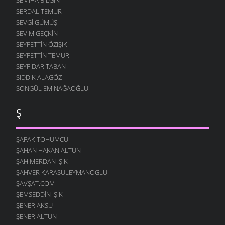
SERDAL TEMUR
SEVGI GÜMÜŞ
SEVIM GEÇKIN
SEYFETTIN ÖZIŞIK
SEYFETTIN TEMUR
SEYFIDAR TABAN
SIDDIK ALAGÖZ
SONGÜL EMINAĞAOĞLU
Ş
ŞAFAK TOHUMCU
ŞAHAN HAKAN ALTUN
ŞAHIMERDAN IŞIK
ŞAHVER KARASULEYMANOGLU
ŞAVŞAT.COM
ŞEMSEDDIN IŞIK
ŞENER AKSU
ŞENER ALTUN