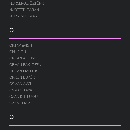
7 OCAK 2008
NURCEMAL ÖZTÜRK
NURETTIN TABAN
BE HÜZÜN
NURŞEN KUMAŞ
27 ARALIK 2007
KARADENIZ
O
24 ARALIK 2007
DÖNMÜŞÜM
OKTAY ERIŞTI
19 ARALIK 2007
ONUR GÜL
ÜŞÜRÜM SENSIZ
ORHAN ALTUN
17 ARALIK 2007
ORHAN BAKI ÖZEN
ZORUMA GIDER
ORHAN ÖZÇELIK
13 ARALIK 2007
ORKUN BÜYÜK
OSMAN AVCI
HEP SEN GELIRSIN
OSMAN KAYA
11 ARALIK 2007
OZAN KUTLU GÜL
SARHOŞ OLMUŞ
OZAN TEMIZ
7 ARALIK 2007
ÇOK SEVERIM
Ö
29 KASIM 2007
BERABER OLALIM