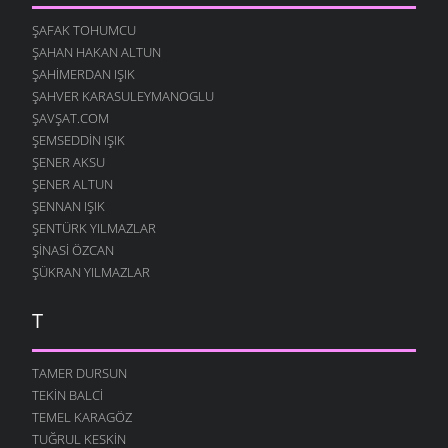
O GELIN
ŞAFAK TOHUMCU
10 AĞUSTOS 2007
ŞAHAN HAKAN ALTUN
ARARIM SENI
ŞAHIMERDAN IŞIK
7 AĞUSTOS 2007
ŞAHVER KARASULEYMANOGLU
ŞAVŞAT.COM
YANARIM
7 AĞUSTOS 2007
ŞEMSEDDIN IŞIK
ŞENER AKSU
SANA KALMIŞ
ŞENER ALTUN
2 AĞUSTOS 2007
ŞENNAN IŞIK
MEFTUNUM BEN
ŞENTÜRK YILMAZLAR
28 TEMMUZ 2007
ŞINASI ÖZCAN
HIÇ
ŞÜKRAN YILMAZLAR
24 TEMMUZ 2007
T
ÇIKACAKTIK YA
23 TEMMUZ 2007
TAMER DURSUN
DUY SESIMI KARADENIZ
17 TEMMUZ 2007
TEKIN BALCI
TEMEL KARAGÖZ
ALDANMA SAKIN
TUĞRUL KESKIN
6 TEMMUZ 2007