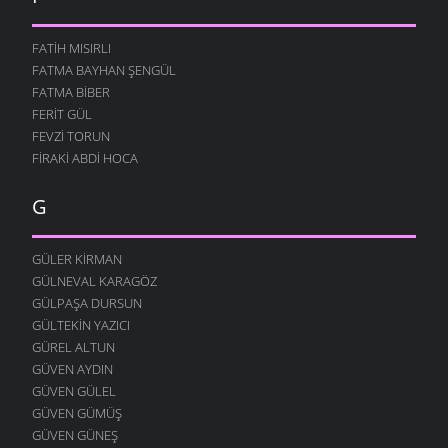
15 NISAN 2008
SEVDANA YAZDIM
FATIH MISIRLI
12 NISAN 2008
FATMA BAYHAN ŞENGÜL
KIM ÇALDI ?
FATMA BIBER
9 NISAN 2008
FERIT GÜL
LANET OLSUN
FEVZI TORUN
8 NISAN 2008
FIRAKI ABDI HOCA
KURBAN OLURUM
G
3 NISAN 2008
SEVDALAR İÇINDE
3 NISAN 2008
GÜLER KIRMAN
GÜLNEVAL KARAGÖZ
BU KADERSIZ
GÜLPAŞA DURSUN
1 NISAN 2008
GÜLTEKIN YAZICI
KURŞUNLAR BENI
GÜREL ALTUN
27 MART 2008
GÜVEN AYDIN
GECELERI ÖZLEMIŞIM
GÜVEN GÜLEL
26 MART 2008
GÜVEN GÜMÜŞ
GÜVEN GÜNEŞ
KAPI KOLLARI