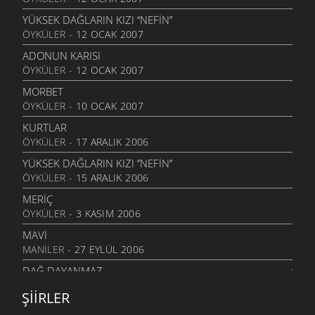
BITMEZ BU AĞLAYIŞLAR
7 MAYIS 2010
YÜKSEK DAĞLARIN KIZI ‘‘NEFİN’’
ÖYKÜLER
- 12 OCAK 2007
NAZAR BONCUĞU GIBI
25 NISAN 2010
ADONUN KARISI
ÖYKÜLER
- 12 OCAK 2007
YALANMIŞ
10 NISAN 2010
MORBET
ÖYKÜLER
- 10 OCAK 2007
İNADINA YAŞAMAK
30 MART 2010
KURTLAR
ÖYKÜLER
- 17 ARALIK 2006
GERIYE DÖNMEDIN KI
21 MART 2010
YÜKSEK DAĞLARIN KIZI ’’NEFIN’’
ÖYKÜLER
- 15 ARALIK 2006
ŞAVŞAT YOLUNDA
10 MART 2010
MERIÇ
ÖYKÜLER
- 3 KASIM 2006
İSTANBUL GÜZELI
10 MART 2010
MAVI
MANILER
- 27 EYLÜL 2006
SAZLAR SUSTU
4 MART 2010
DAĞ DAYANMAZ
MANILER
- 27 EYLÜL 2006
GIDIYORSUN
ŞIIRLER
23 ŞUBAT 2010
KALEDEN INIŞ OLMAZ