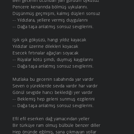
Ben gecenin ucundan yari gördüm uykusuz
Pencere kenarında bölmüş uykularını.
Düşünmüş geçmişini, kalmış düşleri sonsuz
-- Yıldızlara, yellere vermiş duygularını
-- Dağa taşa anlatmış sonsuz sevgilerini.
Işık ışık gökyüzü, hangi yıldız kayacak
Yıldızlar üzerine dilekleri koyacak
Esecek fırtınalar ağaçları soyacak
-- Rüyalar kötü şimdi, duymuş kaygılarını
-- Dağa taşa anlatmış sonsuz sevgilerini.
Mutlaka bu gecenin sabahında yar vardır
Seven o yüreklerde sevda vardır har vardır
Gönül sevgide hancı beklediği yer vardır
-- Beklemiş hep geleni sunmuş ezgilerini
-- Dağa taşa anlatmış sonsuz sevgilerini.
Efil efil eserken dağ yamacından yeller
Bir türküye ram olmuş bülbüle benzer diller
Hep önünde eğilmiş, sana çıkmayan yollar