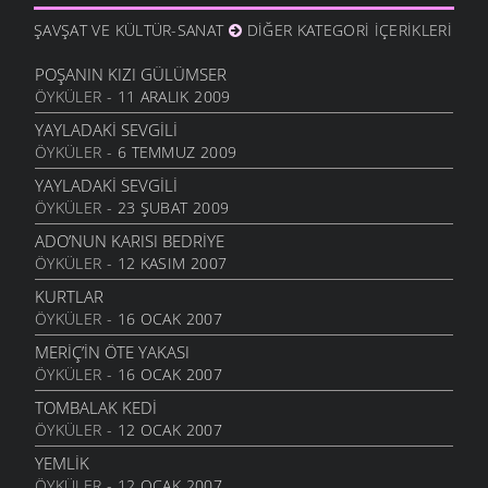
14 EKIM 2010
ŞAVŞAT VE KÜLTÜR-SANAT
DIĞER KATEGORI İÇERIKLERI
GÖZLER SESSIZ AĞLADI
10 EKIM 2010
POŞANIN KIZI GÜLÜMSER
ÖYKÜLER
- 11 ARALIK 2009
İÇIMDE SAKLIYORUM
29 EYLÜL 2010
YAYLADAKI SEVGILI
ÖYKÜLER
- 6 TEMMUZ 2009
SENSIZIM ŞIMDI
23 EYLÜL 2010
YAYLADAKI SEVGILI
ÖYKÜLER
- 23 ŞUBAT 2009
HAYALIN
20 AĞUSTOS 2010
ADO’NUN KARISI BEDRIYE
ÖYKÜLER
- 12 KASIM 2007
DIRHEM DIRHEM
22 TEMMUZ 2010
KURTLAR
ÖYKÜLER
- 16 OCAK 2007
GEZELIM SAHILI
28 HAZIRAN 2010
MERİÇ’İN ÖTE YAKASI
ÖYKÜLER
- 16 OCAK 2007
SEN VARSIN BU ŞEHIRDE
10 HAZIRAN 2010
TOMBALAK KEDİ
ÖYKÜLER
- 12 OCAK 2007
SEVDANIN PANAYIRI
23 MAYIS 2010
YEMLİK
ÖYKÜLER
- 12 OCAK 2007