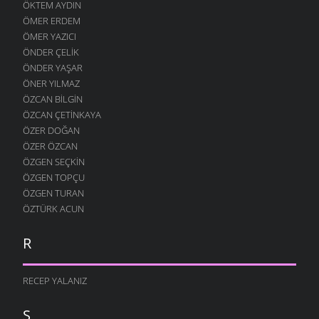
ÖKTEM AYDIN
29 KASIM 2007
ÖMER ERDEM
GERI ÇEVIRMIŞ
ÖMER YAZICI
27 KASIM 2007
ÖNDER ÇELIK
ÖNDER YAŞAR
GÜNEŞ ÇALMIŞ
ÖNER YILMAZ
24 KASIM 2007
ÖZCAN BILGIN
YÜZ BULAMADIM
ÖZCAN ÇETINKAYA
15 KASIM 2007
ÖZER DOĞAN
DÖNMÜŞSÜN
ÖZER ÖZCAN
11 KASIM 2007
ÖZGEN SEÇKIN
ÖZGEN TOPÇU
KIM ÜZDÜ SENI ?
6 KASIM 2007
ÖZGEN TURAN
ÖZTÜRK ACUN
GIDERIM
31 EKIM 2007
R
CANAN GELECEK
19 EKIM 2007
RECEP YALANIZ
GÜZEL OLURSUN
10 EKIM 2007
S