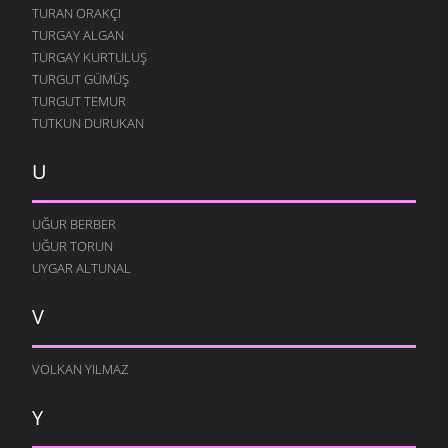
TURAN ORAKÇI
KAPTIRDIM SENI
TURGAY ALGAN
4 TEMMUZ 2007
TURGAY KURTULUŞ
İKI YÜREK
TURGUT GÜMÜŞ
28 HAZIRAN 2007
TURGUT TEMUR
TUTKUN DURUKAN
YÜREĞIM İŞGAL ALTINDA
27 HAZIRAN 2007
U
DÜŞE KALDIK
19 HAZIRAN 2007
UĞUR BERBER
MIŞLI MUŞLU HAYATIM
UĞUR TORUN
4 HAZIRAN 2007
UYGAR ALTUNAL
DELI MISIN BE RABATLI ?
4 HAZIRAN 2007
V
YETERDI YAR YETERDI
18 MAYIS 2007
VOLKAN YILMAZ
NE BILSIN
15 MAYIS 2007
Y
CEMRELERDE SEVGI