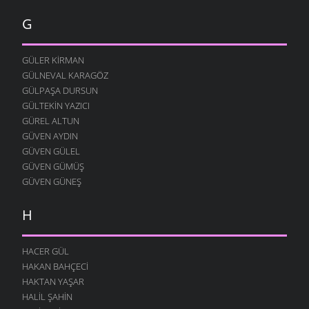
MEMUR NIYAZI
G
26 KASIM 2009
ÖĞRETMEN
23 KASIM 2009
GÜLER KIRMAN
GÜLNEVAL KARAGÖZ
İNSAN OLALIM BEYLER
GÜLPAŞA DURSUN
23 KASIM 2009
GÜLTEKIN YAZICI
SEVDAN ETTI
GÜREL ALTUN
21 KASIM 2009
GÜVEN AYDIN
DOĞAYI ÖZLERDIK
GÜVEN GÜLEL
21 KASIM 2009
GÜVEN GÜMÜŞ
GÜVEN GÜNEŞ
SÖZÜM ANLAYANA
15 KASIM 2009
H
HALI PERIŞAN
13 KASIM 2009
HACER GÜL
KÖYDE SENI BEKLIYOR
HAKAN BAHÇECI
4 KASIM 2009
HAKTAN YAŞAR
YOLUMUZ VARDIĞI ZAMAN
HALIL ŞAHIN
1 KASIM 2009