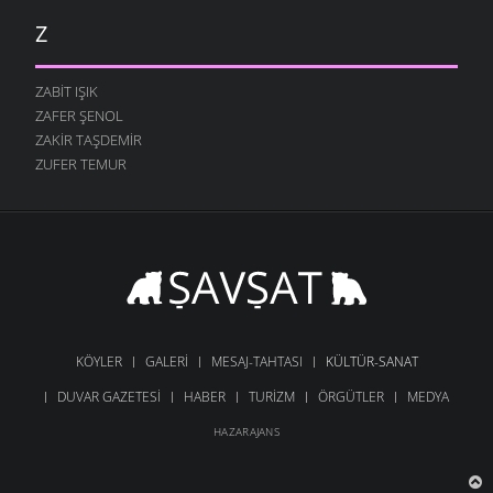
Z
ZABIT IŞIK
ZAFER ŞENOL
ZAKIR TAŞDEMIR
ZUFER TEMUR
KÖYLER
GALERI
MESAJ-TAHTASI
KÜLTÜR-SANAT
DUVAR GAZETESI
HABER
TURIZM
ÖRGÜTLER
MEDYA
HAZARAJANS