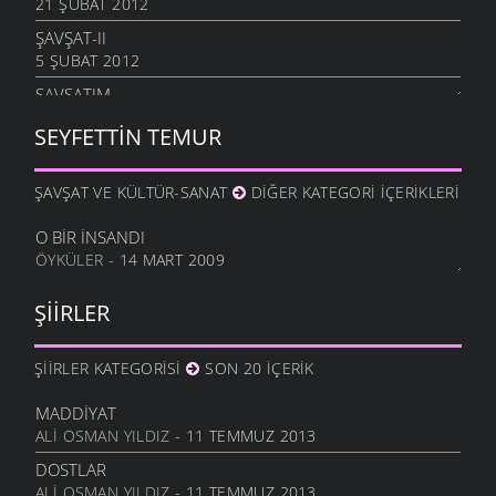
21 ŞUBAT 2012
ŞAVŞAT-II
5 ŞUBAT 2012
ŞAVŞATIM
25 OCAK 2012
SEYFETTIN TEMUR
METINE
17 OCAK 2012
ŞAVŞAT VE KÜLTÜR-SANAT
DIĞER KATEGORI İÇERIKLERI
HALA OĞLU
31 ARALIK 2011
O BIR İNSANDI
ÖYKÜLER
- 14 MART 2009
NE OLUR OĞUL
20 ARALIK 2011
ŞIIRLER
DURDUM
10 ARALIK 2011
ŞIIRLER KATEGORISI
SON 20 İÇERIK
ANAM
3 ARALIK 2011
MADDIYAT
HESLER
ALI OSMAN YILDIZ
- 11 TEMMUZ 2013
27 KASIM 2011
DOSTLAR
BILEMEDIM
ALI OSMAN YILDIZ
- 11 TEMMUZ 2013