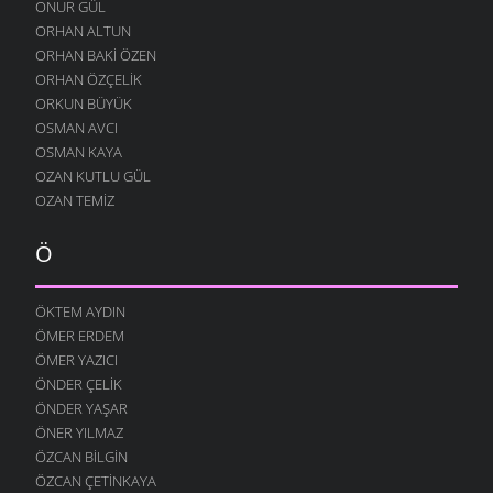
ONUR GÜL
DINLE BENI OĞULCAN
ORHAN ALTUN
11 OCAK 2009
ORHAN BAKI ÖZEN
FILISTIN İÇIN UYAN
ORHAN ÖZÇELIK
7 OCAK 2009
ORKUN BÜYÜK
OSMAN AVCI
AĞLARDI
OSMAN KAYA
7 OCAK 2009
OZAN KUTLU GÜL
KÖYÜMÜ TANI
OZAN TEMIZ
7 OCAK 2009
Ö
ÖKTEM AYDIN
ÖMER ERDEM
ÖMER YAZICI
ÖNDER ÇELIK
ÖNDER YAŞAR
ÖNER YILMAZ
ÖZCAN BILGIN
ÖZCAN ÇETINKAYA