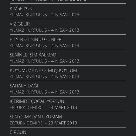
24 KASIM 2011
KIMSE YOK
VARDIR
YILMAZ KURTULUŞ
- 4 NISAN 2013
5 KASIM 2011
VIZ GELIR
TOPRAKTIR
YILMAZ KURTULUŞ
- 4 NISAN 2013
5 KASIM 2011
BITSIN GITSIN O GÜNLER
BITTI ÖĞRETMENIM
YILMAZ KURTULUŞ
- 4 NISAN 2013
22 AĞUSTOS 2011
SENINLE İŞIM KALMADI
GENÇIYAN
YILMAZ KURTULUŞ
- 4 NISAN 2013
15 AĞUSTOS 2011
KÖYÜMÜZE NE OLMUŞ KÖYLÜM
ALDIRMA GÜLÜM
YILMAZ KURTULUŞ
- 4 NISAN 2013
13 AĞUSTOS 2011
SAHARA DAĞI
BENDE VARIM
YILMAZ KURTULUŞ
- 4 NISAN 2013
24 TEMMUZ 2011
İÇERIMDE ÇOĞALIYORSUN
SARI KIZ
ERTÜRK DEMIRCI
- 23 MART 2013
16 TEMMUZ 2011
SEN OLMADAN UYUMAM
GELIN CANLAR
ERTÜRK DEMIRCI
- 23 MART 2013
3 TEMMUZ 2011
BIRGÜN