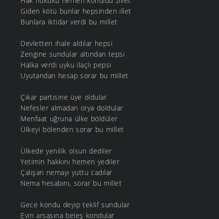
Hak hukuku hemen konuldu zillet
Giden kötü bunlar hepsinden illet
Bunlara iktidar verdi bu millet
Devletten ihale aldılar hepsi
Zengine sundular altından tepsi
Halka verdi uyku ilaçlı pepsi
Uyutandan hesap sorar bu millet
Çıkar partisine üye oldular
Nefesler almadan orya doldular
Menfaat uğruna ülke böldüler
Ülkeyi bölenden sorar bu millet
Ülkede yenilik olsun dediler
Yetimin hakkını hemen yediler
Çalışan nemayı yuttu cadılar
Nema hesabını, sorar bu millet
Gece kondu deyip teklif sundular
Evin arsasına beleş kondular