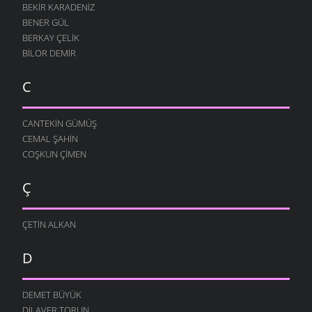
BEKIR KARADENIZ
BENER GÜL
BERKAY ÇELIK
BILOR DEMIR
C
CANTEKIN GÜMÜŞ
CEMAL ŞAHIN
COŞKUN ÇIMEN
Ç
ÇETIN ALKAN
D
DEMET BÜYÜK
DILAVER TORUN