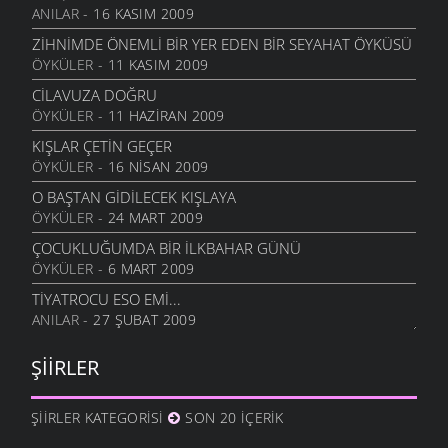
ANILAR
- 16 KASIM 2009
CEVIZLI
26 KASIM 2009
ZIHNIMDE ÖNEMLI BIR YER EDEN BIR SEYAHAT ÖYKÜSÜ
ÖYKÜLER
- 11 KASIM 2009
MEMLEKET HALLERI
16 KASIM 2009
CILAVUZA DOĞRU
ÖYKÜLER
- 11 HAZIRAN 2009
SORGU
3 KASIM 2009
KIŞLAR ÇETIN GEÇER
ÖYKÜLER
- 16 NISAN 2009
UMUTSUZLUK
3 KASIM 2009
O BAŞTAN GIDILECEK KIŞLAYA
ÖYKÜLER
- 24 MART 2009
ÇORUH
23 EKIM 2009
ÇOCUKLUĞUMDA BIR İLKBAHAR GÜNÜ
ÖYKÜLER
- 6 MART 2009
RUHUMDAKI BOŞLUK
23 EKIM 2009
TIYATROCU ESO EMI...
ANILAR
- 27 ŞUBAT 2009
İYI KI VARSIN KÖYÜM
3 EYLÜL 2009
ŞIIRLER
GEL GÖR KI
3 EYLÜL 2009
ŞIIRLER KATEGORISI
SON 20 İÇERIK
ZANNETME
29 HAZIRAN 2009