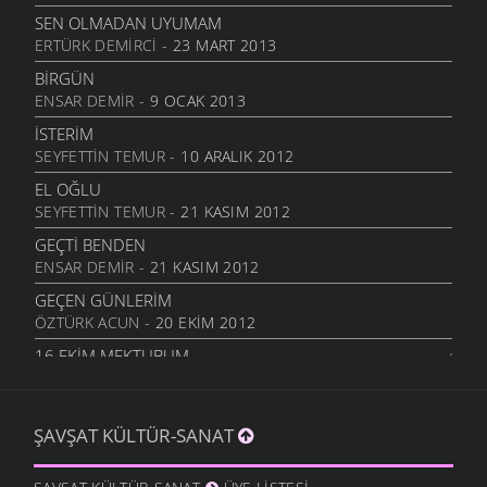
31 MART 2009
SEN OLMADAN UYUMAM
MEDENIYET IÇIN INDILER ŞEHIRE
ERTÜRK DEMIRCI
- 23 MART 2013
30 MART 2009
BIRGÜN
SEÇIM DEDIKLERI
ENSAR DEMIR
- 9 OCAK 2013
30 MART 2009
İSTERIM
ANADOLU
SEYFETTIN TEMUR
- 10 ARALIK 2012
24 MART 2009
EL OĞLU
VASIYET
SEYFETTIN TEMUR
- 21 KASIM 2012
11 MART 2009
GEÇTI BENDEN
MEMLEKETIMIN DAĞLARI
ENSAR DEMIR
- 21 KASIM 2012
9 MART 2009
GEÇEN GÜNLERIM
HASAN HOCAYA
ÖZTÜRK ACUN
- 20 EKIM 2012
9 MART 2009
16.EKIM MEKTUBUM
OLMAZ MI
ÖZTÜRK ACUN
- 17 EKIM 2012
5 MART 2009
EFKARIM VAR
HASRET
ŞAVŞAT KÜLTÜR-SANAT
KIBAR ALTUNAL
- 5 EKIM 2012
5 MART 2009
BAHTINA KÜSME