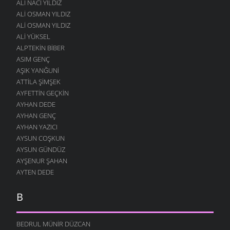
ALI NACI YILDIZ
ALI OSMAN YILDIZ
ALI OSMAN YILDIZ
ALI YÜKSEL
ALPTEKIN BIBER
ASIM GENÇ
AŞIK YANĞUNI
ATTILA ŞIMŞEK
AYFETTIN GEÇKIN
AYHAN DEDE
AYHAN GENÇ
AYHAN YAZICI
AYSUN COŞKUN
AYSUN GÜNDÜZ
AYŞENUR ŞAHAN
AYTEN DEDE
B
BEDRUL MÜNIR DÜZCAN