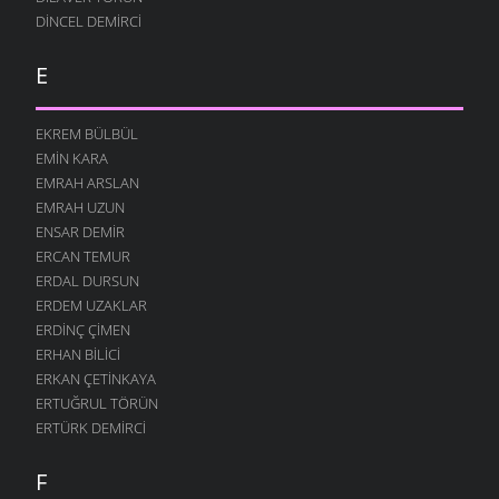
DINCEL DEMIRCI
E
EKREM BÜLBÜL
EMIN KARA
EMRAH ARSLAN
EMRAH UZUN
ENSAR DEMIR
ERCAN TEMUR
ERDAL DURSUN
ERDEM UZAKLAR
ERDINÇ ÇIMEN
ERHAN BILICI
ERKAN ÇETINKAYA
ERTUĞRUL TÖRÜN
ERTÜRK DEMIRCI
F