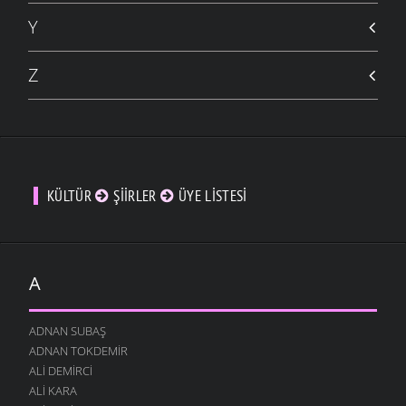
Y
Z
KÜLTÜR
ŞIIRLER
ÜYE LISTESI
A
ADNAN SUBAŞ
ADNAN TOKDEMIR
ALI DEMIRCI
ALI KARA