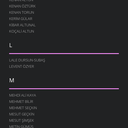
KENAN ÖZTÜRK
KENAN TORUN
KERIM GÜLAR
KIBAR ALTUNAL
KOÇALI ALTUN
L
LALE DURSUN-SUBAŞ
LEVENT ÖZYER
M
MEHDI ALI KAYA
MEHMET BILIR
MEHMET SEÇKIN
MESUT GEÇKIN
MESUT ŞIMŞEK
METIN GÜMÜŞ