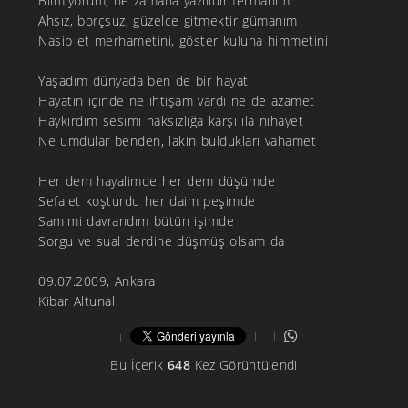
Bilmiyorum, ne zamana yazılıdır fermanım
Ahsız, borçsuz, güzelce gitmektir gümanım
Nasip et merhametini, göster kuluna himmetini
Yaşadım dünyada ben de bir hayat
Hayatın içinde ne ihtişam vardı ne de azamet
Haykırdım sesimi haksızlığa karşı ila nihayet
Ne umdular benden, lakin buldukları vahamet
Her dem hayalimde her dem düşümde
Sefalet koşturdu her daim peşimde
Samimi davrandım bütün işimde
Sorgu ve sual derdine düşmüş olsam da
09.07.2009, Ankara
Kibar Altunal
Bu İçerik
648
Kez Görüntülendi