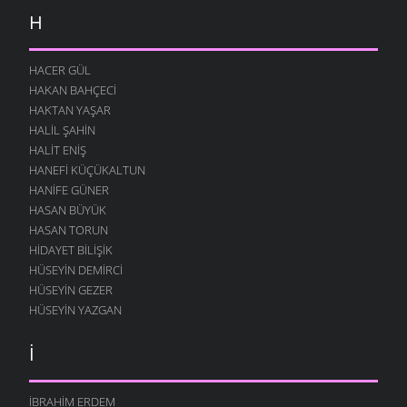
H
HACER GÜL
HAKAN BAHÇECI
HAKTAN YAŞAR
HALIL ŞAHIN
HALIT ENIŞ
HANEFI KÜÇÜKALTUN
HANIFE GÜNER
HASAN BÜYÜK
HASAN TORUN
HIDAYET BILIŞIK
HÜSEYIN DEMIRCI
HÜSEYIN GEZER
HÜSEYIN YAZGAN
İ
İBRAHIM ERDEM