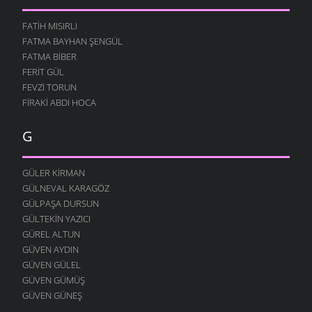
FATIH MISIRLI
FATMA BAYHAN ŞENGÜL
FATMA BIBER
FERIT GÜL
FEVZI TORUN
FIRAKI ABDI HOCA
G
GÜLER KIRMAN
GÜLNEVAL KARAGÖZ
GÜLPAŞA DURSUN
GÜLTEKIN YAZICI
GÜREL ALTUN
GÜVEN AYDIN
GÜVEN GÜLEL
GÜVEN GÜMÜŞ
GÜVEN GÜNEŞ