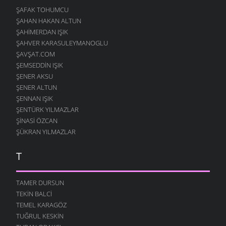
ŞAFAK TOHUMCU
ŞAHAN HAKAN ALTUN
ŞAHIMERDAN IŞIK
ŞAHVER KARASULEYMANOGLU
ŞAVŞAT.COM
ŞEMSEDDIN IŞIK
ŞENER AKSU
ŞENER ALTUN
ŞENNAN IŞIK
ŞENTÜRK YILMAZLAR
ŞINASI ÖZCAN
ŞÜKRAN YILMAZLAR
T
TAMER DURSUN
TEKIN BALCI
TEMEL KARAGÖZ
TUĞRUL KESKIN