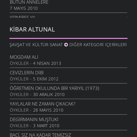
BÜTÜN ANNELERE
7 MAYIS 2010
YIRMIBEŞ YIL
26 NISAN 2010
KIBAR ALTUNAL
BAHAR
12 NISAN 2010
ŞAVŞAT VE KÜLTÜR-SANAT
DIĞER KATEGORI İÇERIKLERI
ÇARESIZ
6 NISAN 2010
MOGDAM ALI
ÖYKÜLER
- 4 NISAN 2013
SANMAYASIN HA
29 MART 2010
CEVIZLERIN DIBI
ÖYKÜLER
- 5 EKIM 2012
OĞLUMA
18 MART 2010
ÖĞRETMEN OKULUNDA BIR YARIYIL (1973)
ÖYKÜLER
- 30 ARALIK 2010
ÖZLEDIM ANNE
4 MART 2010
YAYLALAR NE ZAMAN ÇIKACAK?
ÖYKÜLER
- 28 MAYIS 2010
KÜLE DÖNMÜŞSÜN
3 MART 2010
DEGIRMANIN MUŞTUKI
ÖYKÜLER
- 3 MART 2010
YIL BITERKEN
25 ARALIK 2009
BACI, SIZ NA KADAR TEMIZSIZ