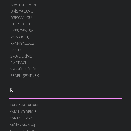
İBRAHIM LEVENT
İDRIS YALANIZ
IDRISCAN GÜL
İLKER BALCI
İLKER DEMIRAL
İMSAK KILIÇ
İRFAN YALDUZ
ISA GÜL
ISMAIL EKINCI
İSMET ACI
İSMIGÜL KÜÇÜK
İSRAFIL ŞENTÜRK
K
KADIR KARAHAN
KAMIL AYDEMIR
KARTAL KAYA
KEMAL GÜMÜŞ
KENAN ALTUN