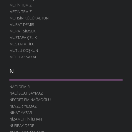
METIN TEMIZ
METIN TEMIZ
MUHSIN KÜÇÜKALTUN
MURAT DEMIR
MURAT ŞIMŞEK
MUSTAFA ÇELIK
MUSTAFA TILCI
MUTLU COŞKUN
MÜFIT AKSAKAL
N
NACI DEMIR
NACI SUAT SAYMAZ
NECDET EMINAĞAOĞLU
NEVZER YILMAZ
NIHAT YAZAR
NIZAMETTIN İLHAN
NURBAY DEDE
NURCEMAL ÖZTÜRK