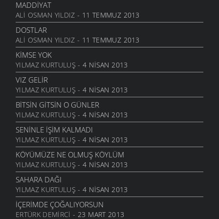
MADDIYAT
KÖYÜMÜZ
ALI OSMAN YILDIZ
- 11 TEMMUZ 2013
29 MAYIS 2009
DOSTLAR
ISSIZ
ALI OSMAN YILDIZ
- 11 TEMMUZ 2013
29 MAYIS 2009
KIMSE YOK
ANNECIĞIM
YILMAZ KURTULUŞ
- 4 NISAN 2013
11 MAYIS 2009
VIZ GELIR
MEKTUP
YILMAZ KURTULUŞ
- 4 NISAN 2013
8 MAYIS 2009
BITSIN GITSIN O GÜNLER
BEBEĞIM
YILMAZ KURTULUŞ
- 4 NISAN 2013
27 NISAN 2009
SENINLE İŞIM KALMADI
GEL YETERKI
YILMAZ KURTULUŞ
- 4 NISAN 2013
27 NISAN 2009
KÖYÜMÜZE NE OLMUŞ KÖYLÜM
ANADOLU
YILMAZ KURTULUŞ
- 4 NISAN 2013
16 NISAN 2009
SAHARA DAĞI
SITEMKAR
YILMAZ KURTULUŞ
- 4 NISAN 2013
16 NISAN 2009
İÇERIMDE ÇOĞALIYORSUN
MEZARLIK KUŞLARI
ERTÜRK DEMIRCI
- 23 MART 2013