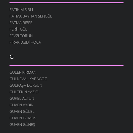
DUYUN BENI
FATIH MISIRLI
14 ARALIK 2009
FATMA BAYHAN ŞENGÜL
ÖĞREN MATEMATIĞI
FATMA BIBER
9 ARALIK 2009
FERIT GÜL
GÖR ÖĞRETMENIM
FEVZI TORUN
5 ARALIK 2009
FIRAKI ABDI HOCA
MEMUR NIYAZI
G
26 KASIM 2009
ÖĞRETMEN
23 KASIM 2009
GÜLER KIRMAN
GÜLNEVAL KARAGÖZ
İNSAN OLALIM BEYLER
GÜLPAŞA DURSUN
23 KASIM 2009
GÜLTEKIN YAZICI
SEVDAN ETTI
GÜREL ALTUN
21 KASIM 2009
GÜVEN AYDIN
DOĞAYI ÖZLERDIK
GÜVEN GÜLEL
21 KASIM 2009
GÜVEN GÜMÜŞ
GÜVEN GÜNEŞ
SÖZÜM ANLAYANA
15 KASIM 2009