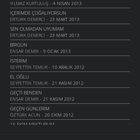
BENDE VARIM
YILMAZ KURTULUŞ
- 4 NISAN 2013
24 TEMMUZ 2011
İÇERIMDE ÇOĞALIYORSUN
SARI KIZ
ERTÜRK DEMIRCI
- 23 MART 2013
16 TEMMUZ 2011
SEN OLMADAN UYUMAM
GELIN CANLAR
ERTÜRK DEMIRCI
- 23 MART 2013
3 TEMMUZ 2011
BIRGÜN
ARTVINIM II
ENSAR DEMIR
- 9 OCAK 2013
29 HAZIRAN 2011
İSTERIM
İNANMIŞTIN
SEYFETTIN TEMUR
- 10 ARALIK 2012
26 HAZIRAN 2011
EL OĞLU
MANILER
SEYFETTIN TEMUR
- 21 KASIM 2012
10 HAZIRAN 2011
GEÇTI BENDEN
SÜRDÜM ATIMI
ENSAR DEMIR
- 21 KASIM 2012
3 HAZIRAN 2011
GEÇEN GÜNLERIM
ARKADAŞ
ÖZTÜRK ACUN
- 20 EKIM 2012
1 HAZIRAN 2011
16.EKIM MEKTUBUM
ŞIIRIM
ÖZTÜRK ACUN
- 17 EKIM 2012
31 MAYIS 2011