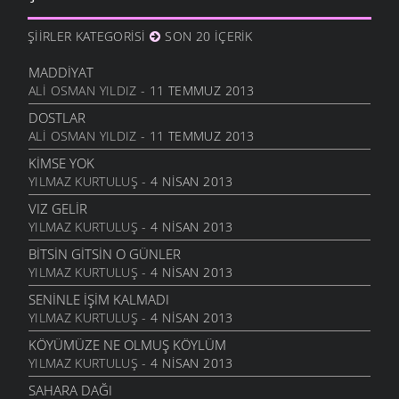
10 ARALIK 2011
ŞIIRLER KATEGORISI
SON 20 İÇERIK
ANAM
3 ARALIK 2011
MADDIYAT
HESLER
ALI OSMAN YILDIZ
- 11 TEMMUZ 2013
27 KASIM 2011
DOSTLAR
BILEMEDIM
ALI OSMAN YILDIZ
- 11 TEMMUZ 2013
24 KASIM 2011
KIMSE YOK
VARDIR
YILMAZ KURTULUŞ
- 4 NISAN 2013
5 KASIM 2011
VIZ GELIR
TOPRAKTIR
YILMAZ KURTULUŞ
- 4 NISAN 2013
5 KASIM 2011
BITSIN GITSIN O GÜNLER
BITTI ÖĞRETMENIM
YILMAZ KURTULUŞ
- 4 NISAN 2013
22 AĞUSTOS 2011
SENINLE İŞIM KALMADI
GENÇIYAN
YILMAZ KURTULUŞ
- 4 NISAN 2013
15 AĞUSTOS 2011
KÖYÜMÜZE NE OLMUŞ KÖYLÜM
ALDIRMA GÜLÜM
YILMAZ KURTULUŞ
- 4 NISAN 2013
13 AĞUSTOS 2011
SAHARA DAĞI