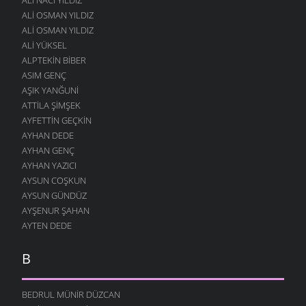
21 NISAN 2010
ALI OSMAN YILDIZ
ANLATIRIZ
ALI OSMAN YILDIZ
19 NISAN 2010
ALI YÜKSEL
DUNYA MALINA
ALPTEKIN BIBER
14 NISAN 2010
ASIM GENÇ
AŞIK YANĞUNI
GELDE GÖR BE OĞUL
ATTILA ŞIMŞEK
26 MART 2010
AYFETTIN GEÇKIN
EFKAR TEPESI
AYHAN DEDE
23 MART 2010
AYHAN GENÇ
KIYAK VEKILIM
AYHAN YAZICI
15 MART 2010
AYSUN COŞKUN
AYSUN GÜNDÜZ
VEKIL OLUYOR
AYŞENUR ŞAHAN
13 MART 2010
AYTEN DEDE
GÖRECEĞIZ DAHA
11 MART 2010
B
GELININ KAYNANAYA CEVABI
7 MART 2010
BEDRUL MÜNIR DÜZCAN
BAKAR AĞLARIM