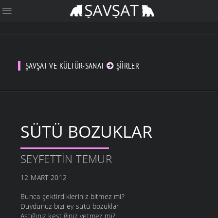
ŞAVŞAT VE KÜLTÜR-SANAT
ŞIIRLER
SÜTÜ BOZUKLAR
SEYFETTIN TEMUR
12 MART 2012
Bunca çektirdikleriniz bitmez mi?
Duydunuz bizi ey sütü bozuklar
Astığınız kestiğiniz yetmez mi?