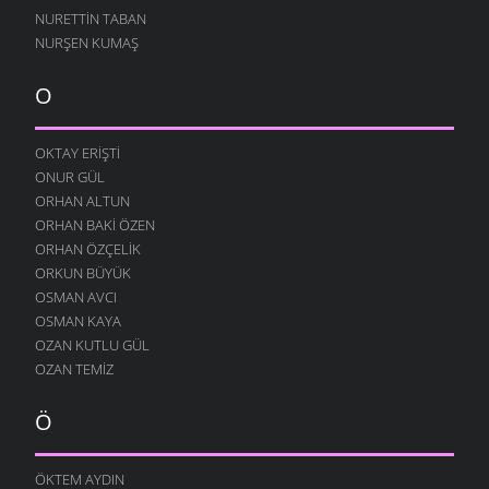
NURETTIN TABAN
BOROBANA GIDERDI
NURŞEN KUMAŞ
24 OCAK 2009
BOROBANA GIDERDI
O
18 OCAK 2009
NE KÖYÜ TANIR, NE DE KÜLTÜRÜNÜ
OKTAY ERIŞTI
13 OCAK 2009
ONUR GÜL
DINLE BENI OĞULCAN
ORHAN ALTUN
11 OCAK 2009
ORHAN BAKI ÖZEN
FILISTIN İÇIN UYAN
ORHAN ÖZÇELIK
7 OCAK 2009
ORKUN BÜYÜK
OSMAN AVCI
AĞLARDI
OSMAN KAYA
7 OCAK 2009
OZAN KUTLU GÜL
KÖYÜMÜ TANI
OZAN TEMIZ
7 OCAK 2009
Ö
ÖKTEM AYDIN