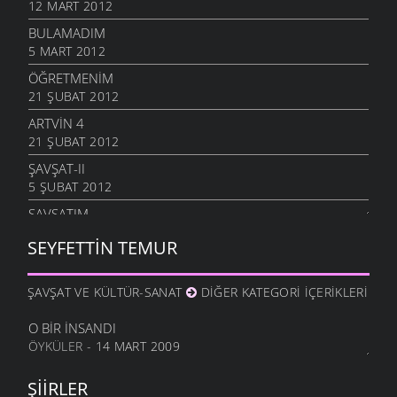
12 MART 2012
BULAMADIM
5 MART 2012
ÖĞRETMENIM
21 ŞUBAT 2012
ARTVIN 4
21 ŞUBAT 2012
ŞAVŞAT-II
5 ŞUBAT 2012
ŞAVŞATIM
25 OCAK 2012
SEYFETTIN TEMUR
METINE
17 OCAK 2012
ŞAVŞAT VE KÜLTÜR-SANAT
DIĞER KATEGORI İÇERIKLERI
HALA OĞLU
31 ARALIK 2011
O BIR İNSANDI
ÖYKÜLER
- 14 MART 2009
NE OLUR OĞUL
20 ARALIK 2011
ŞIIRLER
DURDUM