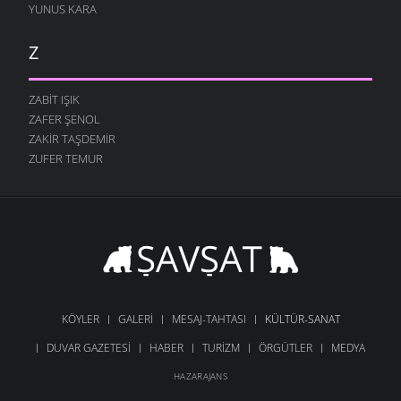
YUNUS KARA
Z
ZABIT IŞIK
ZAFER ŞENOL
ZAKIR TAŞDEMIR
ZUFER TEMUR
KÖYLER
GALERI
MESAJ-TAHTASI
KÜLTÜR-SANAT
DUVAR GAZETESI
HABER
TURIZM
ÖRGÜTLER
MEDYA
HAZARAJANS