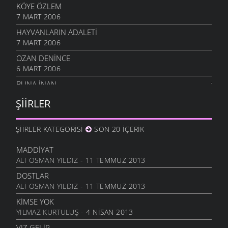
KÖYE ÖZLEM
7 MART 2006
HAYVANLARIN ADALETI
7 MART 2006
OZAN DENINCE
6 MART 2006
BUNA İNAN
6 MART 2006
ŞIIRLER
NASIL OLUR
6 MART 2006
ŞIIRLER KATEGORISI
SON 20 İÇERIK
İHTIYAR İNSAN
6 MART 2006
MADDIYAT
ALI OSMAN YILDIZ
- 11 TEMMUZ 2013
SEVGI ÜSTÜNE
6 MART 2006
DOSTLAR
ALI OSMAN YILDIZ
- 11 TEMMUZ 2013
ANLATAMADIK
6 MART 2006
KIMSE YOK
YILMAZ KURTULUŞ
- 4 NISAN 2013
GEL
6 MART 2006
VIZ GELIR