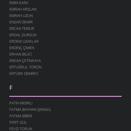
EMIN KARA
SEN NIYE
EMRAH ARSLAN
12 AĞUSTOS 2004
EMRAH UZUN
NE GÜZELDIR
ENSAR DEMIR
12 AĞUSTOS 2004
ERCAN TEMUR
ERDAL DURSUN
KARIŞTIN
ERDEM UZAKLAR
12 AĞUSTOS 2004
ERDINÇ ÇIMEN
BÖYLE GITMEZ KI
ERHAN BILICI
12 AĞUSTOS 2004
ERKAN ÇETINKAYA
GÖZLERIM
ERTUĞRUL TÖRÜN
12 AĞUSTOS 2004
ERTÜRK DEMIRCI
ANNELER GÜNÜ
F
12 AĞUSTOS 2004
BOĞA DESTANI
12 AĞUSTOS 2004
FATIH MISIRLI
FATMA BAYHAN ŞENGÜL
İŞGÜZAR BABA
FATMA BIBER
12 AĞUSTOS 2004
FERIT GÜL
MURTEZ
FEVZI TORUN