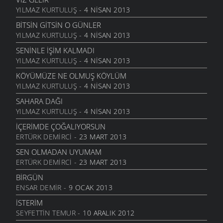
YILMAZ KURTULUŞ
- 4 NISAN 2013
ANNE
6 MART 2006
BITSIN GITSIN O GÜNLER
YILMAZ KURTULUŞ
- 4 NISAN 2013
NATAŞA
6 MART 2006
SENINLE İŞIM KALMADI
YILMAZ KURTULUŞ
- 4 NISAN 2013
ACABA
6 MART 2006
KÖYÜMÜZE NE OLMUŞ KÖYLÜM
YILMAZ KURTULUŞ
- 4 NISAN 2013
DOLUDUR
6 MART 2006
SAHARA DAĞI
YILMAZ KURTULUŞ
- 4 NISAN 2013
DAHASI VAR
6 MART 2006
İÇERIMDE ÇOĞALIYORSUN
ERTÜRK DEMIRCI
- 23 MART 2013
ÖĞRETMENI GÖR
6 MART 2006
SEN OLMADAN UYUMAM
ERTÜRK DEMIRCI
- 23 MART 2013
ÇORUH
6 MART 2006
BIRGÜN
ENSAR DEMIR
- 9 OCAK 2013
SANA MUHTACIM
6 MART 2006
İSTERIM
SEYFETTIN TEMUR
- 10 ARALIK 2012
KALMADI