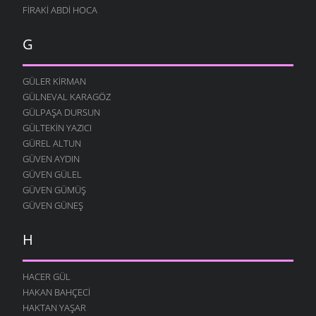
12 AĞUSTOS 2004
FIRAKI ABDI HOCA
DOLAŞIYORUZ
12 AĞUSTOS 2004
G
YOK YOK
12 AĞUSTOS 2004
GÜLER KIRMAN
FESTIVAL
GÜLNEVAL KARAGÖZ
12 AĞUSTOS 2004
GÜLPAŞA DURSUN
GÜLTEKIN YAZICI
MERAKLI MELAHAT
GÜREL ALTUN
12 AĞUSTOS 2004
GÜVEN AYDIN
HALK EĞITIMI
GÜVEN GÜLEL
12 AĞUSTOS 2004
GÜVEN GÜMÜŞ
HASTAHANEDE DURUM
GÜVEN GÜNEŞ
12 AĞUSTOS 2004
H
GIDIYORUZ
12 AĞUSTOS 2004
ÖZÜRLÜ YAŞAMAK
HACER GÜL
12 AĞUSTOS 2004
HAKAN BAHÇECI
HAKTAN YAŞAR
O YANA BU YANA