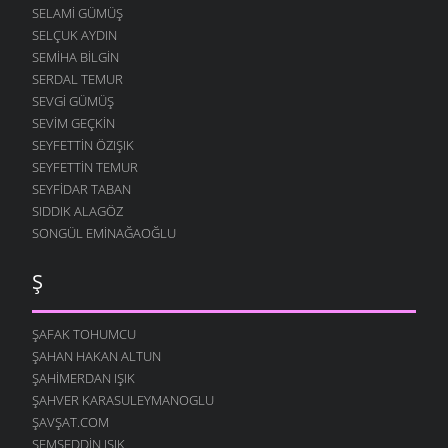
SELAMI GÜMÜŞ
SELÇUK AYDIN
SEMIHA BILGIN
SERDAL TEMUR
SEVGI GÜMÜŞ
SEVIM GEÇKIN
SEYFETTIN ÖZIŞIK
SEYFETTIN TEMUR
SEYFIDAR TABAN
SIDDIK ALAGÖZ
SONGÜL EMINAĞAOĞLU
Ş
ŞAFAK TOHUMCU
ŞAHAN HAKAN ALTUN
ŞAHIMERDAN IŞIK
ŞAHVER KARASULEYMANOGLU
ŞAVŞAT.COM
ŞEMSEDDIN IŞIK