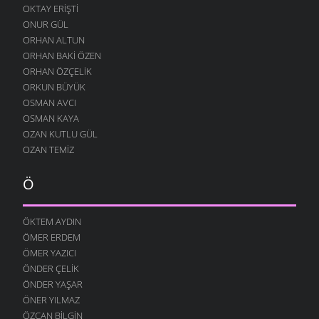
10 AĞUSTOS 2004
OKTAY ERIŞTI
ONUR GÜL
DILFEZ
24 TEMMUZ 2004
ORHAN ALTUN
ORHAN BAKI ÖZEN
ORHAN ÖZÇELIK
ORKUN BÜYÜK
OSMAN AVCI
OSMAN KAYA
OZAN KUTLU GÜL
OZAN TEMIZ
Ö
ÖKTEM AYDIN
ÖMER ERDEM
ÖMER YAZICI
ÖNDER ÇELIK
ÖNDER YAŞAR
ÖNER YILMAZ
ÖZCAN BILGIN