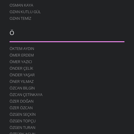
OSMAN KAYA
11 ARALIK 2007
OZAN KUTLU GÜL
SARHOŞ OLMUŞ
OZAN TEMIZ
7 ARALIK 2007
ÇOK SEVERIM
Ö
29 KASIM 2007
BERABER OLALIM
ÖKTEM AYDIN
29 KASIM 2007
ÖMER ERDEM
GERI ÇEVIRMIŞ
ÖMER YAZICI
27 KASIM 2007
ÖNDER ÇELIK
ÖNDER YAŞAR
GÜNEŞ ÇALMIŞ
ÖNER YILMAZ
24 KASIM 2007
ÖZCAN BILGIN
YÜZ BULAMADIM
ÖZCAN ÇETINKAYA
15 KASIM 2007
ÖZER DOĞAN
DÖNMÜŞSÜN
ÖZER ÖZCAN
11 KASIM 2007
ÖZGEN SEÇKIN
ÖZGEN TOPÇU
KIM ÜZDÜ SENI ?
6 KASIM 2007
ÖZGEN TURAN
ÖZTÜRK ACUN