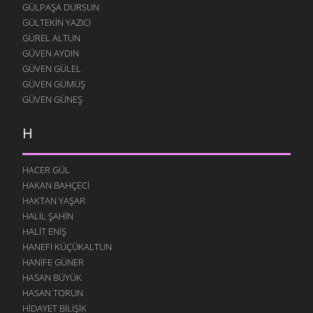
GÜLPAŞA DURSUN
1 NISAN 2008
GÜLTEKIN YAZICI
KURŞUNLAR BENI
GÜREL ALTUN
27 MART 2008
GÜVEN AYDIN
GECELERI ÖZLEMIŞIM
GÜVEN GÜLEL
26 MART 2008
GÜVEN GÜMÜŞ
GÜVEN GÜNEŞ
KAPI KOLLARI
26 MART 2008
H
TÜKENIR ŞIMDI
24 MART 2008
HACER GÜL
YAZIK ETMIŞIM
HAKAN BAHÇECI
22 MART 2008
HAKTAN YAŞAR
KANAMIŞ YÜREK YARASI
HALIL ŞAHIN
19 MART 2008
HALIT ENIŞ
HARAM ETTILER
HANEFI KÜÇÜKALTUN
19 MART 2008
HANIFE GÜNER
HASAN BÜYÜK
HASRET GIBIYIM
HASAN TORUN
17 MART 2008
HIDAYET BILIŞIK