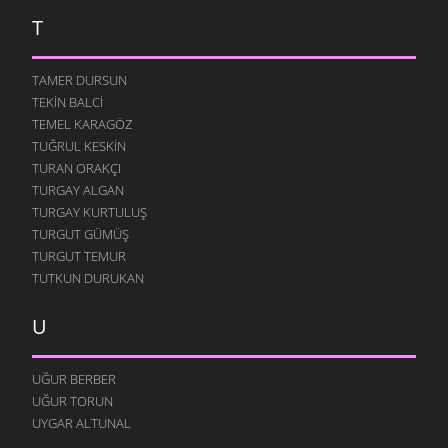
T
ÇIKACAKTIK YA
23 TEMMUZ 2007
TAMER DURSUN
DUY SESIMI KARADENIZ
17 TEMMUZ 2007
TEKIN BALCI
TEMEL KARAGÖZ
ALDANMA SAKIN
TUĞRUL KESKIN
6 TEMMUZ 2007
TURAN ORAKÇI
KAPTIRDIM SENI
TURGAY ALGAN
4 TEMMUZ 2007
TURGAY KURTULUŞ
İKI YÜREK
TURGUT GÜMÜŞ
28 HAZIRAN 2007
TURGUT TEMUR
TUTKUN DURUKAN
YÜREĞIM İŞGAL ALTINDA
27 HAZIRAN 2007
U
DÜŞE KALDIK
19 HAZIRAN 2007
UĞUR BERBER
MIŞLI MUŞLU HAYATIM
UĞUR TORUN
4 HAZIRAN 2007
UYGAR ALTUNAL
DELI MISIN BE RABATLI ?