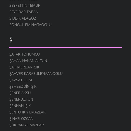
SEYFETTIN TEMUR
AH ÇEKER
20 AĞUSTOS 2007
SEYFIDAR TABAN
SIDDIK ALAGÖZ
SARI KIZ
SONGÜL EMINAĞAOĞLU
13 AĞUSTOS 2007
TARİF-İ AŞK
Ş
13 AĞUSTOS 2007
O GELIN
ŞAFAK TOHUMCU
10 AĞUSTOS 2007
ŞAHAN HAKAN ALTUN
ARARIM SENI
ŞAHIMERDAN IŞIK
7 AĞUSTOS 2007
ŞAHVER KARASULEYMANOGLU
ŞAVŞAT.COM
YANARIM
7 AĞUSTOS 2007
ŞEMSEDDIN IŞIK
ŞENER AKSU
SANA KALMIŞ
ŞENER ALTUN
2 AĞUSTOS 2007
ŞENNAN IŞIK
MEFTUNUM BEN
ŞENTÜRK YILMAZLAR
28 TEMMUZ 2007
ŞINASI ÖZCAN
HIÇ
ŞÜKRAN YILMAZLAR
24 TEMMUZ 2007