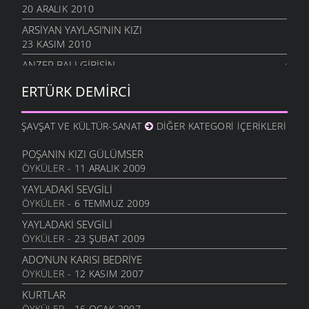
20 ARALIK 2010
ARSIYAN YAYLASI’NIN KIZI
23 KASIM 2010
ANZER BALI GIBISIN
19 KASIM 2010
ERTÜRK DEMIRCI
SEVERIM İSTANBULU
14 EKIM 2010
ŞAVŞAT VE KÜLTÜR-SANAT
DIĞER KATEGORI İÇERIKLERI
GÖZLER SESSIZ AĞLADI
10 EKIM 2010
POŞANIN KIZI GÜLÜMSER
ÖYKÜLER
- 11 ARALIK 2009
İÇIMDE SAKLIYORUM
29 EYLÜL 2010
YAYLADAKI SEVGILI
ÖYKÜLER
- 6 TEMMUZ 2009
SENSIZIM ŞIMDI
23 EYLÜL 2010
YAYLADAKI SEVGILI
ÖYKÜLER
- 23 ŞUBAT 2009
HAYALIN
20 AĞUSTOS 2010
ADO’NUN KARISI BEDRIYE
ÖYKÜLER
- 12 KASIM 2007
DIRHEM DIRHEM
22 TEMMUZ 2010
KURTLAR
ÖYKÜLER
- 16 OCAK 2007