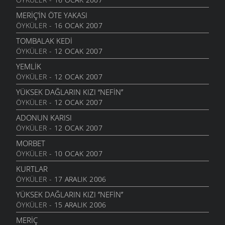
GEZELIM SAHILI
28 HAZIRAN 2010
MERİÇ’İN ÖTE YAKASI
ÖYKÜLER
- 16 OCAK 2007
SEN VARSIN BU ŞEHIRDE
10 HAZIRAN 2010
TOMBALAK KEDİ
ÖYKÜLER
- 12 OCAK 2007
SEVDANIN PANAYIRI
23 MAYIS 2010
YEMLİK
ÖYKÜLER
- 12 OCAK 2007
BITMEZ BU AĞLAYIŞLAR
7 MAYIS 2010
YÜKSEK DAĞLARIN KIZI ‘‘NEFİN’’
ÖYKÜLER
- 12 OCAK 2007
NAZAR BONCUĞU GIBI
25 NISAN 2010
ADONUN KARISI
ÖYKÜLER
- 12 OCAK 2007
YALANMIŞ
10 NISAN 2010
MORBET
ÖYKÜLER
- 10 OCAK 2007
İNADINA YAŞAMAK
30 MART 2010
KURTLAR
ÖYKÜLER
- 17 ARALIK 2006
GERIYE DÖNMEDIN KI
21 MART 2010
YÜKSEK DAĞLARIN KIZI ’’NEFIN’’
ÖYKÜLER
- 15 ARALIK 2006
ŞAVŞAT YOLUNDA
10 MART 2010
MERIÇ