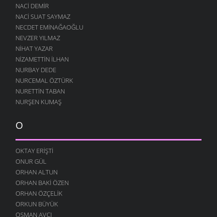
21 OCAK 2008
NACI DEMIR
NACI SUAT SAYMAZ
VUR BENI
NECDET EMINAĞAOĞLU
15 OCAK 2008
NEVZER YILMAZ
BEN DERDIMI
NIHAT YAZAR
11 OCAK 2008
NIZAMETTIN İLHAN
BIZE MI GIDER ?
NURBAY DEDE
7 OCAK 2008
NURCEMAL ÖZTÜRK
NURETTIN TABAN
BE HÜZÜN
NURŞEN KUMAŞ
27 ARALIK 2007
KARADENIZ
O
24 ARALIK 2007
DÖNMÜŞÜM
OKTAY ERIŞTI
19 ARALIK 2007
ONUR GÜL
ÜŞÜRÜM SENSIZ
ORHAN ALTUN
17 ARALIK 2007
ORHAN BAKI ÖZEN
ZORUMA GIDER
ORHAN ÖZÇELIK
13 ARALIK 2007
ORKUN BÜYÜK
OSMAN AVCI
HEP SEN GELIRSIN