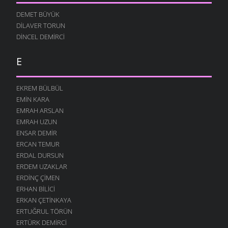
DEMET BÜYÜK
DILAVER TORUN
DINCEL DEMIRCI
E
EKREM BÜLBÜL
EMIN KARA
EMRAH ARSLAN
EMRAH UZUN
ENSAR DEMIR
ERCAN TEMUR
ERDAL DURSUN
ERDEM UZAKLAR
ERDINÇ ÇIMEN
ERHAN BILICI
ERKAN ÇETINKAYA
ERTUĞRUL TÖRÜN
ERTÜRK DEMIRCI