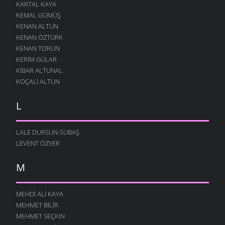
KARTAL KAYA
KEMAL GÜMÜŞ
KENAN ALTUN
KENAN ÖZTÜRK
KENAN TORUN
KERIM GÜLAR
KIBAR ALTUNAL
KOÇALI ALTUN
L
LALE DURSUN-SUBAŞ
LEVENT ÖZYER
M
MEHDI ALI KAYA
MEHMET BILIR
MEHMET SEÇKIN