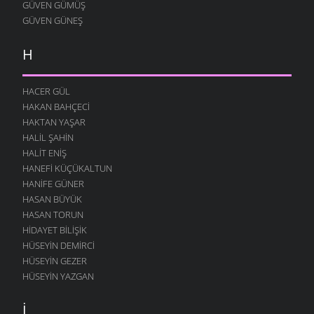
GÜVEN GÜMÜŞ
GÜVEN GÜNEŞ
H
HACER GÜL
HAKAN BAHÇECI
HAKTAN YAŞAR
HALIL ŞAHIN
HALIT ENIŞ
HANEFI KÜÇÜKALTUN
HANIFE GÜNER
HASAN BÜYÜK
HASAN TORUN
HIDAYET BILIŞIK
HÜSEYIN DEMIRCI
HÜSEYIN GEZER
HÜSEYIN YAZGAN
İ