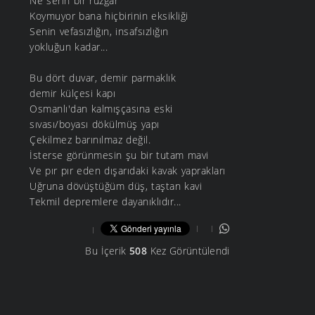
Ne serin bir rüzgar
Koymuyor bana hiçbirinin eksikliği
Senin vefasızlığın, insafsızlığın
yokluğun kadar...
Bu dört duvar, demir parmaklık
demir külçesi kapı
Osmanlı'dan kalmışçasına eski
sıvası/boyası dökülmüş yapı
Çekilmez barınılmaz değil.
İsterse görünmesin şu bir tutam mavi
Ve pır pır eden dışarıdaki kavak yaprakları
Uğruna dövüştüğüm düş, taştan kavi
Tekmil depremlere dayanıklıdır...
Bu İçerik
508
Kez Görüntülendi