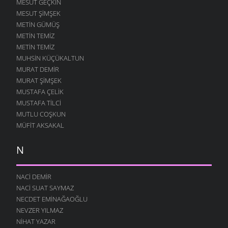
MESUT GEÇKIN
MESUT ŞIMŞEK
METIN GÜMÜŞ
METIN TEMIZ
METIN TEMIZ
MUHSIN KÜÇÜKALTUN
MURAT DEMIR
MURAT ŞIMŞEK
MUSTAFA ÇELIK
MUSTAFA TILCI
MUTLU COŞKUN
MÜFIT AKSAKAL
N
NACI DEMIR
NACI SUAT SAYMAZ
NECDET EMINAĞAOĞLU
NEVZER YILMAZ
NIHAT YAZAR