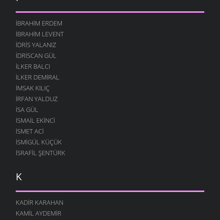
İBRAHIM ERDEM
İBRAHIM LEVENT
İDRIS YALANIZ
IDRISCAN GÜL
İLKER BALCI
İLKER DEMIRAL
İMSAK KILIÇ
İRFAN YALDUZ
ISA GÜL
ISMAIL EKINCI
İSMET ACI
İSMIGÜL KÜÇÜK
İSRAFIL ŞENTÜRK
K
KADIR KARAHAN
KAMIL AYDEMIR