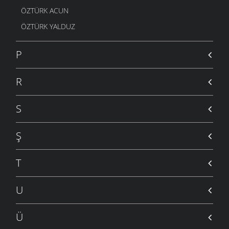
ÖZTÜRK ACUN
ÖZTÜRK YALDUZ
P
R
S
Ş
T
U
Ü