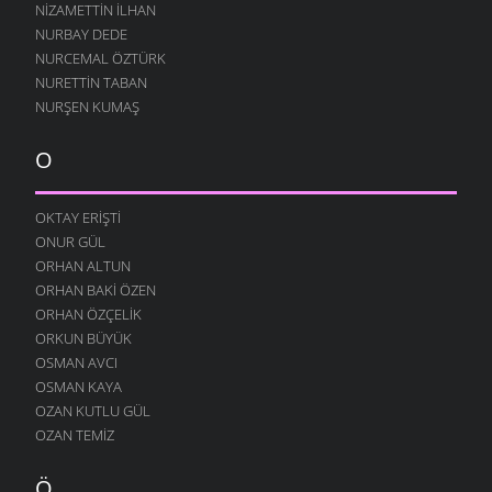
NIZAMETTIN İLHAN
NURBAY DEDE
NURCEMAL ÖZTÜRK
NURETTIN TABAN
NURŞEN KUMAŞ
O
OKTAY ERIŞTI
ONUR GÜL
ORHAN ALTUN
ORHAN BAKI ÖZEN
ORHAN ÖZÇELIK
ORKUN BÜYÜK
OSMAN AVCI
OSMAN KAYA
OZAN KUTLU GÜL
OZAN TEMIZ
Ö