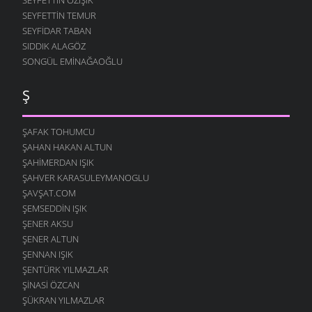
SEYFETTIN TEMUR
SEYFIDAR TABAN
SIDDIK ALAGÖZ
SONGÜL EMINAĞAOĞLU
Ş
ŞAFAK TOHUMCU
ŞAHAN HAKAN ALTUN
ŞAHIMERDAN IŞIK
ŞAHVER KARASULEYMANOGLU
ŞAVŞAT.COM
ŞEMSEDDIN IŞIK
ŞENER AKSU
ŞENER ALTUN
ŞENNAN IŞIK
ŞENTÜRK YILMAZLAR
ŞINASI ÖZCAN
ŞÜKRAN YILMAZLAR