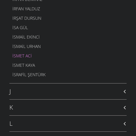
ÖYKÜLER
- 22 EYLÜL 2004
İRFAN YALDUZ
İRŞAT DURSUN
ISA GÜL
ISMAIL EKINCI
İSMAIL URHAN
İSMET ACI
ISMET KAYA
İSRAFIL ŞENTÜRK
J
K
L