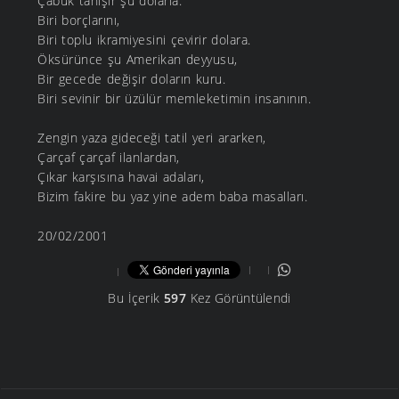
Çabuk tanışır şu dolarla.
Biri borçlarını,
Biri toplu ikramiyesini çevirir dolara.
Öksürünce şu Amerikan deyyusu,
Bir gecede değişir doların kuru.
Biri sevinir bir üzülür memleketimin insanının.
Zengin yaza gideceği tatil yeri ararken,
Çarçaf çarçaf ilanlardan,
Çıkar karşısına havai adaları,
Bizim fakire bu yaz yine adem baba masalları.
20/02/2001
Bu İçerik
597
Kez Görüntülendi