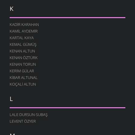
K
KADIR KARAHAN
KAMIL AYDEMIR
KARTAL KAYA
KEMAL GÜMÜŞ
KENAN ALTUN
KENAN ÖZTÜRK
KENAN TORUN
KERIM GÜLAR
KIBAR ALTUNAL
KOÇALI ALTUN
L
LALE DURSUN-SUBAŞ
LEVENT ÖZYER