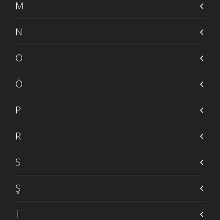
M
N
O
Ö
P
R
S
Ş
T