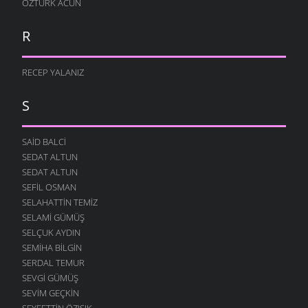
ÖZTÜRK ACUN
R
RECEP YALANIZ
S
SAID BALCI
SEDAT ALTUN
SEDAT ALTUN
SEFIL OSMAN
SELAHATTIN TEMIZ
SELAMI GÜMÜŞ
SELÇUK AYDIN
SEMIHA BILGIN
SERDAL TEMUR
SEVGI GÜMÜŞ
SEVIM GEÇKIN
SEYFETTIN ÖZIŞIK