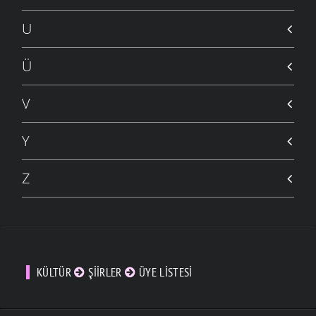
U
Ü
V
Y
Z
KÜLTÜR
ŞIIRLER
ÜYE LISTESI