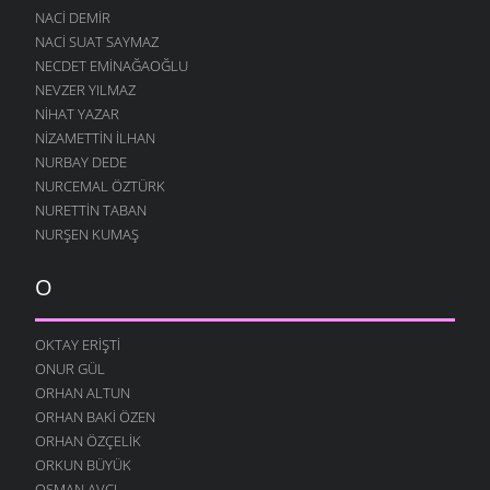
NACI DEMIR
NACI SUAT SAYMAZ
NECDET EMINAĞAOĞLU
NEVZER YILMAZ
NIHAT YAZAR
NIZAMETTIN İLHAN
NURBAY DEDE
NURCEMAL ÖZTÜRK
NURETTIN TABAN
NURŞEN KUMAŞ
O
OKTAY ERIŞTI
ONUR GÜL
ORHAN ALTUN
ORHAN BAKI ÖZEN
ORHAN ÖZÇELIK
ORKUN BÜYÜK
OSMAN AVCI