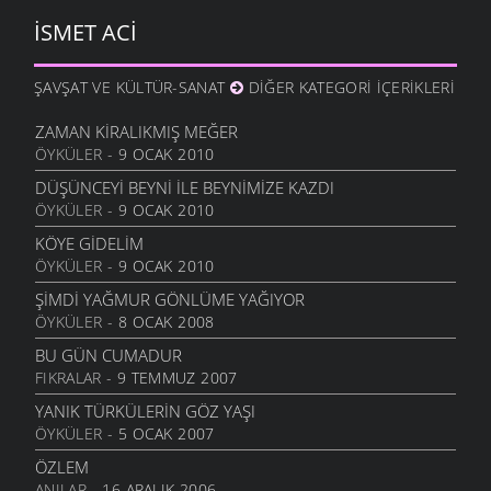
28 EYLÜL 2006
İSMET ACI
ÇOCUKLAR AĞLADILAR
3 EYLÜL 2006
ŞAVŞAT VE KÜLTÜR-SANAT
DIĞER KATEGORI İÇERIKLERI
SEVEMEM
13 HAZIRAN 2006
ZAMAN KIRALIKMIŞ MEĞER
ÖYKÜLER
- 9 OCAK 2010
DÖNELIM
13 HAZIRAN 2006
DÜŞÜNCEYI BEYNI İLE BEYNIMIZE KAZDI
ÖYKÜLER
- 9 OCAK 2010
İKI ÇIPLAK
13 HAZIRAN 2006
KÖYE GIDELIM
ÖYKÜLER
- 9 OCAK 2010
ANLAYAMADIM
13 HAZIRAN 2006
ŞIMDI YAĞMUR GÖNLÜME YAĞIYOR
ÖYKÜLER
- 8 OCAK 2008
TEZAT
13 HAZIRAN 2006
BU GÜN CUMADUR
FIKRALAR
- 9 TEMMUZ 2007
ÇEKERIZ
2 HAZIRAN 2006
YANIK TÜRKÜLERIN GÖZ YAŞI
ÖYKÜLER
- 5 OCAK 2007
GURBET
25 MAYIS 2006
ÖZLEM
ANILAR
- 16 ARALIK 2006