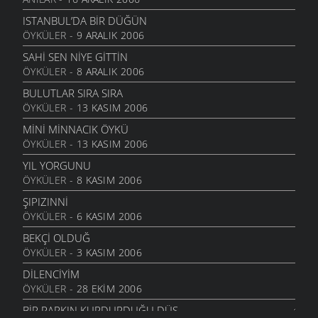
YOKSULLUK
24 MAYIS 2006
ISTANBUL’DA BIR DÜĞÜN
ÖYKÜLER
- 9 ARALIK 2006
MEMLEKET HASRETI
24 MAYIS 2006
SAHI SEN NIYE GITTIN
ÖYKÜLER
- 8 ARALIK 2006
UMUT TRENI
16 MAYIS 2006
BULUTLAR SIRA SIRA
ÖYKÜLER
- 13 KASIM 2006
GÖÇSEL SÖYLEŞI
16 MAYIS 2006
MINI MINNACIK ÖYKÜ
ÖYKÜLER
- 13 KASIM 2006
MOR DÜŞLER
16 MAYIS 2006
YIL YORGUNU
ÖYKÜLER
- 8 KASIM 2006
BİR KADEH ŞARABA GİBİ
13 MAYIS 2006
ŞIPIZINNI
ÖYKÜLER
- 6 KASIM 2006
SENI SEVMEKTEN KORKMUYORUM
5 MAYIS 2006
BEKÇI OLDUĞ
ÖYKÜLER
- 3 KASIM 2006
İSYAN EDIYOR
5 MAYIS 2006
DİLENCİYİM
ÖYKÜLER
- 28 EKIM 2006
BIR DIYARDAYIZ
5 MAYIS 2006
BIR PARKIN KURDURDUĞU DÜŞ