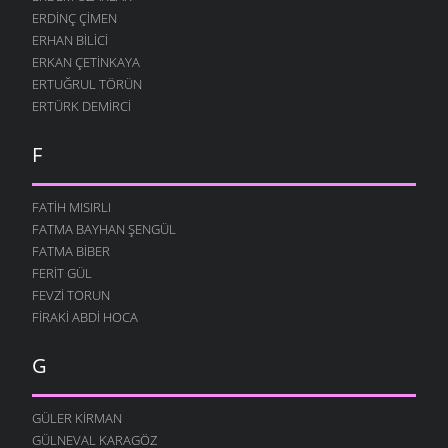
ERDINÇ ÇIMEN
ERHAN BILICI
ERKAN ÇETINKAYA
ERTUĞRUL TÖRÜN
ERTÜRK DEMIRCI
F
FATIH MISIRLI
FATMA BAYHAN ŞENGÜL
FATMA BIBER
FERIT GÜL
FEVZI TORUN
FIRAKI ABDI HOCA
G
GÜLER KIRMAN
GÜLNEVAL KARAGÖZ