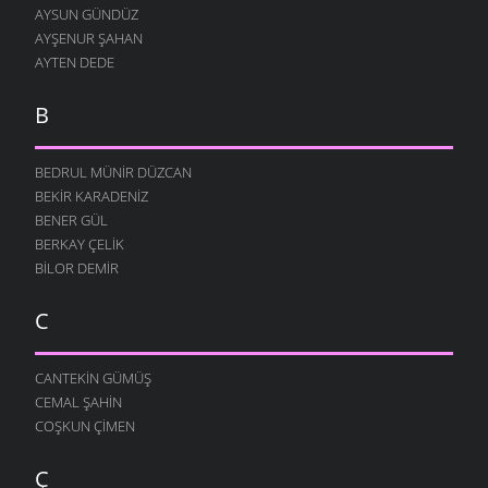
AYSUN GÜNDÜZ
AYŞENUR ŞAHAN
AYTEN DEDE
B
BEDRUL MÜNIR DÜZCAN
BEKIR KARADENIZ
BENER GÜL
BERKAY ÇELIK
BILOR DEMIR
C
CANTEKIN GÜMÜŞ
CEMAL ŞAHIN
COŞKUN ÇIMEN
Ç