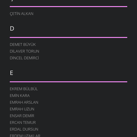
ÇETIN ALKAN
D
DEMET BÜYÜK
DILAVER TORUN
DINCEL DEMIRCI
E
EKREM BÜLBÜL
EMIN KARA
EMRAH ARSLAN
EMRAH UZUN
ENSAR DEMIR
ERCAN TEMUR
ERDAL DURSUN
ERDEM UZAKLAR