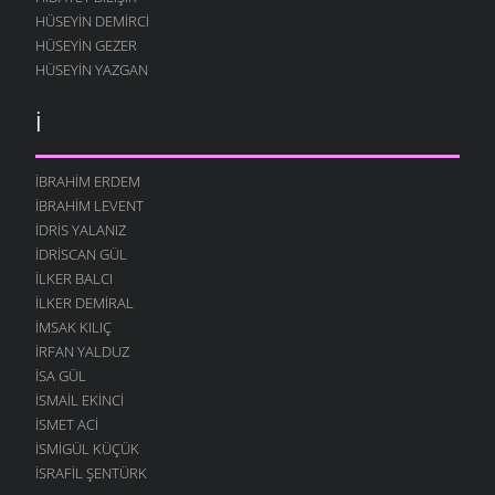
HÜSEYIN DEMIRCI
HÜSEYIN GEZER
HÜSEYIN YAZGAN
İ
İBRAHIM ERDEM
İBRAHIM LEVENT
İDRIS YALANIZ
IDRISCAN GÜL
İLKER BALCI
İLKER DEMIRAL
İMSAK KILIÇ
İRFAN YALDUZ
ISA GÜL
ISMAIL EKINCI
İSMET ACI
İSMIGÜL KÜÇÜK
İSRAFIL ŞENTÜRK