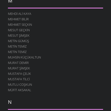
M
MEHDI ALI KAYA
MEHMET BILIR
MEHMET SEÇKIN
MESUT GEÇKIN
MESUT ŞIMŞEK
METIN GÜMÜŞ
METIN TEMIZ
METIN TEMIZ
MUHSIN KÜÇÜKALTUN
MURAT DEMIR
MURAT ŞIMŞEK
MUSTAFA ÇELIK
MUSTAFA TILCI
MUTLU COŞKUN
MÜFIT AKSAKAL
N