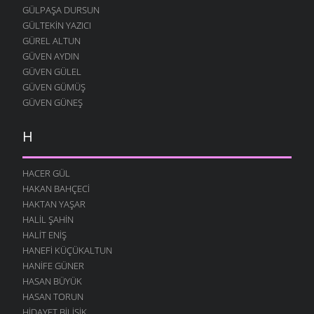
GÜLPAŞA DURSUN
GÜLTEKIN YAZICI
GÜREL ALTUN
GÜVEN AYDIN
GÜVEN GÜLEL
GÜVEN GÜMÜŞ
GÜVEN GÜNEŞ
H
HACER GÜL
HAKAN BAHÇECI
HAKTAN YAŞAR
HALIL ŞAHIN
HALIT ENIŞ
HANEFI KÜÇÜKALTUN
HANIFE GÜNER
HASAN BÜYÜK
HASAN TORUN
HIDAYET BILIŞIK