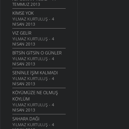
GEL
TEMMUZ 2013
6 MART 2006
KIMSE YOK
ANNE
YILMAZ KURTULUŞ
- 4
NISAN 2013
6 MART 2006
VIZ GELIR
NATAŞA
YILMAZ KURTULUŞ
- 4
6 MART 2006
NISAN 2013
ACABA
BITSIN GITSIN O GÜNLER
6 MART 2006
YILMAZ KURTULUŞ
- 4
DOLUDUR
NISAN 2013
6 MART 2006
SENINLE İŞIM KALMADI
DAHASI VAR
YILMAZ KURTULUŞ
- 4
6 MART 2006
NISAN 2013
ÖĞRETMENI GÖR
KÖYÜMÜZE NE OLMUŞ
6 MART 2006
KÖYLÜM
YILMAZ KURTULUŞ
- 4
ÇORUH
NISAN 2013
6 MART 2006
SAHARA DAĞI
SANA MUHTACIM
YILMAZ KURTULUŞ
- 4
6 MART 2006