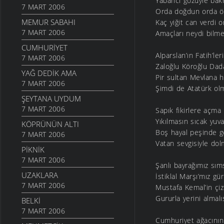
Yabancı gözüyle ba
7 MART 2006
Orda doğdun orda ö
MEMUR SABAHI
Kaç yiğit can verdi 
7 MART 2006
Amaçları neydi bilme
CUMHURIYET
Alparslan’ın Fatih’le
7 MART 2006
Zaloğlu Köroğlu Dad
YAĞ DEDIK AMA
Pir sultan Mevlana
7 MART 2006
Şimdi de Atatürk olm
ŞEYTANA UYDUM
7 MART 2006
Sapık fikirlere açma
Yıkılmasın sıcak yuv
KÖPRÜNÜN ALTI
Boş hayal peşinde 
7 MART 2006
Vatan sevgisiyle dol
PIKNIK
7 MART 2006
Şanlı bayrağımız sım
UZAKLARA
İstiklal Marşı’mız gü
7 MART 2006
Mustafa Kemal’in çiz
Gururla yerini almalı
BELKI
7 MART 2006
Cumhuriyet ağacını