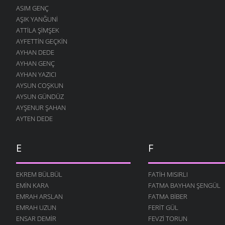
ASIM GENÇ
5 MART 2006
AŞIK YANĞUNI
BİZİM AĞA
ATTILA ŞIMŞEK
5 MART 2006
AYFETTIN GEÇKIN
KARA TOPRAK
AYHAN DEDE
5 MART 2006
AYHAN GENÇ
AYHAN YAZICI
İSTANBOL
AYSUN COŞKUN
5 MART 2006
AYSUN GÜNDÜZ
GÜZEL – ÇİRKİN
AYŞENUR ŞAHAN
5 MART 2006
AYTEN DEDE
ÇOBAN PAKİZE
5 MART 2006
E
F
BENZERSİN
5 MART 2006
EKREM BÜLBÜL
FATIH MISIRLI
BOŞ BU DÜNYA
EMIN KARA
FATMA BAYHAN ŞENGÜL
5 MART 2006
EMRAH ARSLAN
FATMA BIBER
ALI
EMRAH UZUN
FERIT GÜL
5 MART 2006
ENSAR DEMIR
FEVZI TORUN