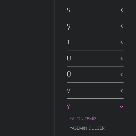
S
Ş
T
U
Ü
V
Y
YALÇIN TEMIZ
YASEMIN DÜLGER