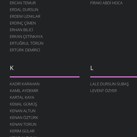
ZAMAN
ERCAN TEMUR
FIRAKI ABDI HOCA
5 MART 2006
ERDAL DURSUN
ERDEM UZAKLAR
ÖĞRETMEN
ERDINÇ ÇIMEN
5 MART 2006
ERHAN BILICI
HERKES BURADADIR
ERKAN ÇETINKAYA
5 MART 2006
ERTUĞRUL TÖRÜN
İŞTE ÖYLE BİR ÇOCUK
ERTÜRK DEMIRCI
5 MART 2006
DUVAR
K
L
5 MART 2006
ANASINI SATEM
KADIR KARAHAN
LALE DURSUN-SUBAŞ
5 MART 2006
KAMIL AYDEMIR
LEVENT ÖZYER
O ZAMAN YAZDIM
KARTAL KAYA
5 MART 2006
KEMAL GÜMÜŞ
KENAN ALTUN
YANLIŞ VAR
KENAN ÖZTÜRK
5 MART 2006
KENAN TORUN
DOMUZ
KERIM GÜLAR
4 MART 2006