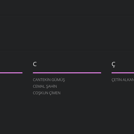
C
Ç
CANTEKIN GÜMÜŞ
ÇETIN ALKA
CEMAL ŞAHIN
COŞKUN ÇIMEN