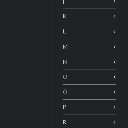
J
K
L
M
N
O
Ö
P
R