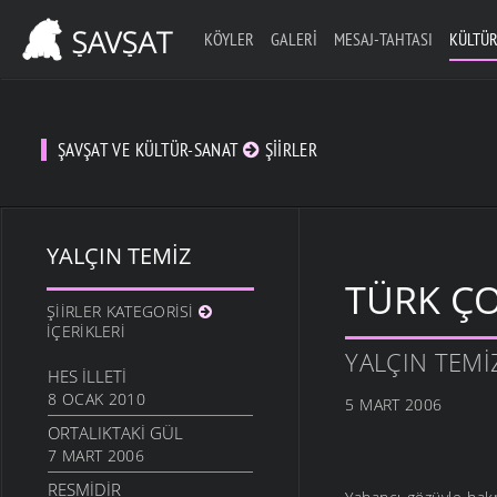
KÖYLER
GALERI
MESAJ-TAHTASI
KÜLTÜR
ŞAVŞAT VE KÜLTÜR-SANAT
ŞIIRLER
YALÇIN TEMIZ
TÜRK Ç
ŞIIRLER KATEGORISI
İÇERIKLERI
YALÇIN TEMI
HES İLLETI
8 OCAK 2010
5 MART 2006
ORTALIKTAKI GÜL
7 MART 2006
RESMIDIR