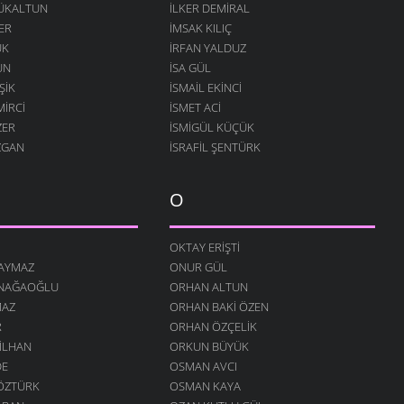
ÇÜKALTUN
İLKER DEMIRAL
ER
İMSAK KILIÇ
ÜK
İRFAN YALDUZ
UN
ISA GÜL
ŞIK
ISMAIL EKINCI
MIRCI
İSMET ACI
ZER
İSMIGÜL KÜÇÜK
ZGAN
İSRAFIL ŞENTÜRK
O
OKTAY ERIŞTI
SAYMAZ
ONUR GÜL
INAĞAOĞLU
ORHAN ALTUN
MAZ
ORHAN BAKI ÖZEN
R
ORHAN ÖZÇELIK
 İLHAN
ORKUN BÜYÜK
DE
OSMAN AVCI
ÖZTÜRK
OSMAN KAYA