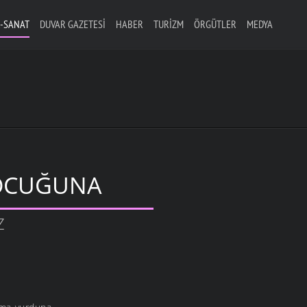
-SANAT
DUVAR GAZETESI
HABER
TURIZM
ÖRGÜTLER
MEDYA
OCUĞUNA
Z