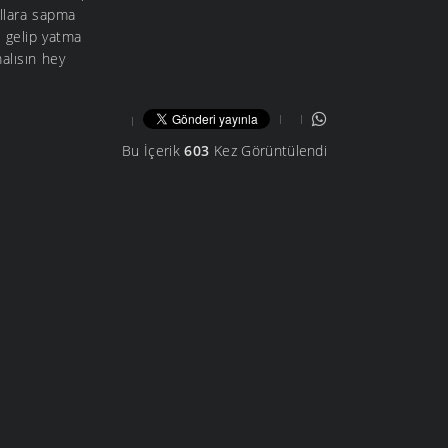
ollara sapma
 gelip yatma
malısın hey
Bu İçerik
603
Kez Görüntülendi