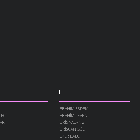
İ
İBRAHIM ERDEM
ECI
İBRAHIM LEVENT
AR
İDRIS YALANIZ
IDRISCAN GÜL
İLKER BALCI