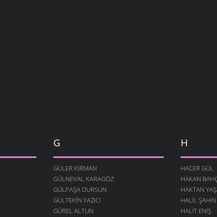
G
H
GÜLER KIRMAN
HACER GÜL
GÜLNEVAL KARAGÖZ
HAKAN BAHÇ
GÜLPAŞA DURSUN
HAKTAN YAŞ
GÜLTEKIN YAZICI
HALIL ŞAHIN
GÜREL ALTUN
HALIT ENIŞ