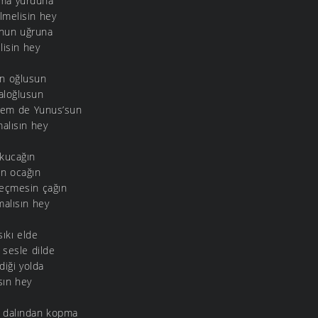
kma yurduna
lmelisin hey
onun uğruna
lisin hey
rin oğlusun
aloğlusun
 hem de Yunus’sun
alısın hey
 kucağın
an ocağın
geçmesin çağın
malısın hey
sıkı elde
r sesle dilde
diği yolda
sın hey
n dalından kopma