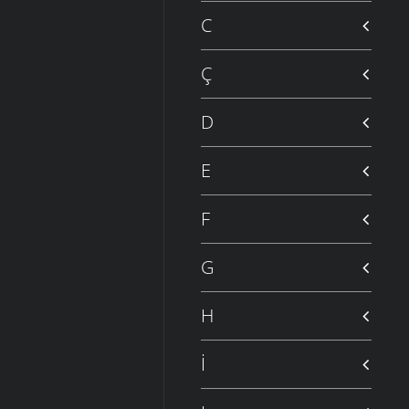
C
Ç
D
E
F
G
H
İ