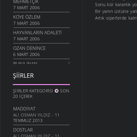
MEHMETÇIK
Sonu kör karanlık y
7 MART 2006
Bir yanın üstüne yan
KÖYE ÖZLEM
Artık siperlerde kal
7 MART 2006
HAYVANLARIN ADALETI
7 MART 2006
OZAN DENINCE
6 MART 2006
BUNA İNAN
6 MART 2006
ŞIIRLER
NASIL OLUR
6 MART 2006
ŞIIRLER KATEGORISI
SON
İHTIYAR İNSAN
20 İÇERIK
6 MART 2006
MADDIYAT
SEVGI ÜSTÜNE
ALI OSMAN YILDIZ
- 11
6 MART 2006
TEMMUZ 2013
ANLATAMADIK
DOSTLAR
6 MART 2006
ALI OSMAN YILDIZ
- 11