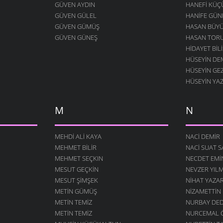
GÜVEN AYDIN
HANEFI KÜ
GÜVEN GÜLEL
HANIFE GÜN
GÜVEN GÜMÜŞ
HASAN BÜY
GÜVEN GÜNEŞ
HASAN TOR
HIDAYET BILI
HÜSEYIN DE
HÜSEYIN GE
HÜSEYIN YA
M
N
MEHDI ALI KAYA
NACI DEMIR
MEHMET BILIR
NACI SUAT 
MEHMET SEÇKIN
NECDET EM
MESUT GEÇKIN
NEVZER YIL
MESUT ŞIMŞEK
NIHAT YAZA
METIN GÜMÜŞ
NIZAMETTIN
METIN TEMIZ
NURBAY DE
METIN TEMIZ
NURCEMAL 