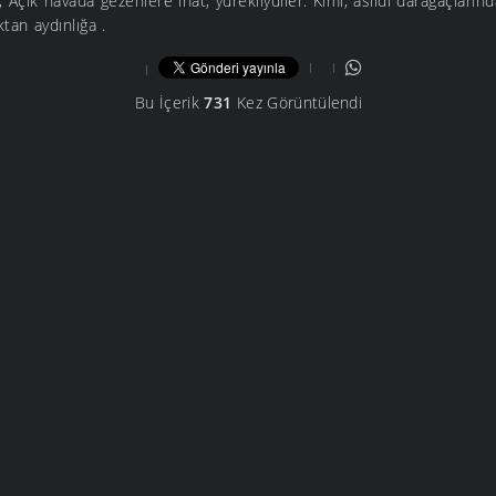
r, Açık havada gezenlere inat, yürekliydiler. Kimi, asıldı darağaçların
ktan aydınlığa .
Bu İçerik
731
Kez Görüntülendi