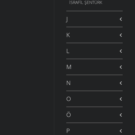
İSRAFIL ŞENTÜRK
J
K
L
M
N
O
Ö
P