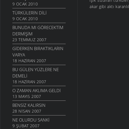
ışık sızdıran türküle
9 OCAK 2010
akar gibi aktı karanlı
TÜRKÜLERIN DILI
9 OCAK 2010
BUNUDA MI GÖRECEKTIM
DERMIŞIM
23 TEMMUZ 2007
GIDERKEN BIRAKTIKLARIN
VARYA
18 HAZIRAN 2007
BU GÜLEN YÜZLERE NE
DEMELI
18 HAZIRAN 2007
O ZAMAN AKLIMA GELDI
13 MAYIS 2007
BENSIZ KALIRSIN
28 NISAN 2007
NE OLURDU SANKI
9 ŞUBAT 2007