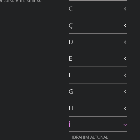
da türkülerin, Kimi su
C
Ç
D
E
F
G
H
İ
İBRAHIM ALTUNAL