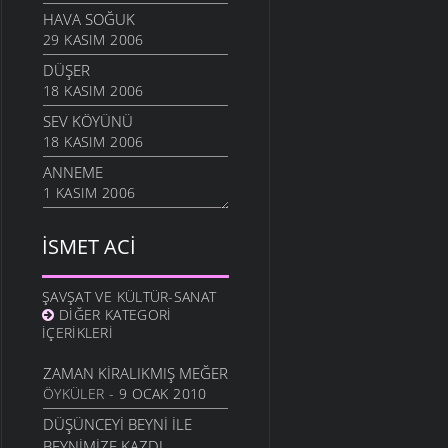
HAVA SOĞUK
29 KASIM 2006
DÜŞER
18 KASIM 2006
SEV KÖYÜNÜ
18 KASIM 2006
ANNEME
1 KASIM 2006
YABANCIYIM
İSMET ACI
1 KASIM 2006
MAHALLELI KIZ
28 EYLÜL 2006
ŞAVŞAT VE KÜLTÜR-SANAT
DIĞER KATEGORI
ÇOCUKLAR AĞLADILAR
İÇERIKLERI
3 EYLÜL 2006
ZAMAN KIRALIKMIŞ MEĞER
SEVEMEM
ÖYKÜLER
- 9 OCAK 2010
13 HAZIRAN 2006
DÜŞÜNCEYI BEYNI İLE
DÖNELIM
BEYNIMIZE KAZDI
13 HAZIRAN 2006