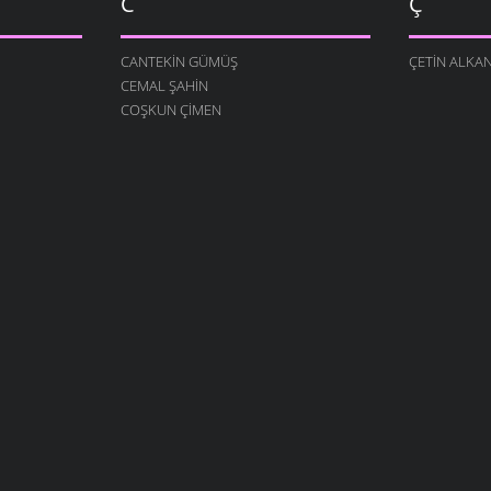
C
Ç
CANTEKIN GÜMÜŞ
ÇETIN ALKA
CEMAL ŞAHIN
COŞKUN ÇIMEN