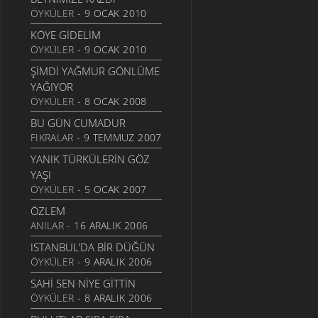
ÖYKÜLER
- 9 OCAK 2010
İKI ÇIPLAK
KÖYE GIDELIM
13 HAZIRAN 2006
ÖYKÜLER
- 9 OCAK 2010
ANLAYAMADIM
ŞIMDI YAĞMUR GÖNLÜME
13 HAZIRAN 2006
YAĞIYOR
TEZAT
ÖYKÜLER
- 8 OCAK 2008
13 HAZIRAN 2006
BU GÜN CUMADUR
ÇEKERIZ
FIKRALAR
- 9 TEMMUZ 2007
2 HAZIRAN 2006
YANIK TÜRKÜLERIN GÖZ
GURBET
YAŞI
25 MAYIS 2006
ÖYKÜLER
- 5 OCAK 2007
YOKSULLUK
ÖZLEM
24 MAYIS 2006
ANILAR
- 16 ARALIK 2006
MEMLEKET HASRETI
ISTANBUL’DA BIR DÜĞÜN
24 MAYIS 2006
ÖYKÜLER
- 9 ARALIK 2006
UMUT TRENI
SAHI SEN NIYE GITTIN
16 MAYIS 2006
ÖYKÜLER
- 8 ARALIK 2006
GÖÇSEL SÖYLEŞI