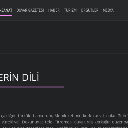
-SANAT
DUVAR GAZETESI
HABER
TURIZM
ÖRGÜTLER
MEDYA
RIN DILI
la çaldığım türküleri arıyorum, Memleketimin korkularıydı onlar. Türk
 yürekliydi. Dokununca tele, Titremesi duyulurdu korkağın düzenbaz