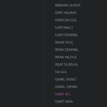
İBRAHIM LEVENT
İDRIS YALANIZ
IDRISCAN GÜL
İLKER BALCI
İLKER DEMIRAL
İMSAK KILIÇ
İRFAN DEMIRAL
İRFAN YALDUZ
İRŞAT DURSUN
ISA GÜL
ISMAIL EKINCI
İSMAIL URHAN
İSMET ACI
ISMET KAYA