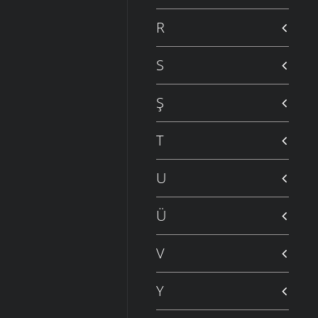
R
S
Ş
T
U
Ü
V
Y