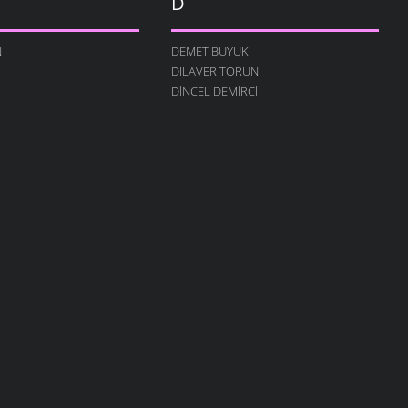
D
N
DEMET BÜYÜK
DILAVER TORUN
DINCEL DEMIRCI