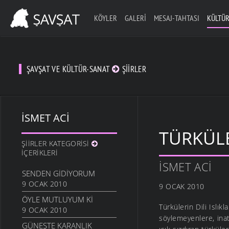
KÖYLER
GALERI
MESAJ-TAHTASI
KÜLTÜR
ŞAVŞAT VE KÜLTÜR-SANAT
ŞIIRLER
İSMET ACI
TÜRKÜLE
ŞIIRLER KATEGORISI
İÇERIKLERI
İSMET ACI
SENDEN GIDIYORUM
9 OCAK 2010
9 OCAK 2010
ÖYLE MUTLUYUM KI
Türkülerin Dili Islık
9 OCAK 2010
söylemeyenlere, inat
GÜNEŞTE KARANLIK