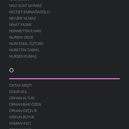
NACI SUAT SAYMAZ
DOĞAYI BIZ KARALTTIK
NECDET EMINAĞAOĞLU
18 ŞUBAT 2009
NEVZER YILMAZ
SEVGI EMEK İSTER
NIHAT YAZAR
16 ŞUBAT 2009
NIZAMETTIN İLHAN
HATIRLAR SENI KÖYÜMÜN İNSANI
NURBAY DEDE
8 ŞUBAT 2009
NURCEMAL ÖZTÜRK
NURETTIN TABAN
BOROBANA GIDERDI
NURŞEN KUMAŞ
24 OCAK 2009
BOROBANA GIDERDI
O
18 OCAK 2009
NE KÖYÜ TANIR, NE DE KÜLTÜRÜNÜ
OKTAY ERIŞTI
13 OCAK 2009
ONUR GÜL
DINLE BENI OĞULCAN
ORHAN ALTUN
11 OCAK 2009
ORHAN BAKI ÖZEN
FILISTIN İÇIN UYAN
ORHAN ÖZÇELIK
7 OCAK 2009
ORKUN BÜYÜK
OSMAN AVCI
AĞLARDI