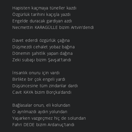
Hapisten kaçmaya tüneller kazdı
Özgürlük tarihini kaçışla yazdı
Engelde duracak gardiyan azdı
Necmettin KARAGÜLLE bizim Artvin’dendi
Davet ederdi özgürlük çağına
Düşmezdi cehalet yobaz bağına
Dönemin şahitlik yapan dağına
Zeki subaşı bizim Şavşat’tandı
İnsanlık onuru için vardı
Birlikte bir çok engeli yardı
Düşüncesine tüm zindanlar dardı
Cavit KAYA bizim Borçka’dandı
Bağlasalar onun, eli kolundan
O ayrılmazdı aydın yolundan
Yaşarken vazgeçmez hiç de solundan
Fahri DEDE bizim Ardanuç’tandı