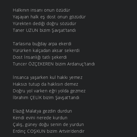
Halkının insanı onun özüdür
Yaşayan halk eş dost onun gözüdür
Yürekten dediği doğru sözüdür
Taner UZUN bizim Şavşat’tandı
Tarlasına buğday arpa ekerdi
Yürürken kalçadan aksar sekerdi
Dost İnsanlığı tatlı şekerdi
Tuncer ÖZÇEKEREN bizim Ardanuç’tandı
İnsanca yaşarken kul hakkı yemez
Haksızı tutup da haklısın demez
Doğru yol varken eğri yolda gezmez
İbrahim ÇELİK bizim Şavşat’tandı
Elazığ Malatya gezdin durdun
Kendi evini nerede kurdun
Çalış, güney doğu senin de yurdun
Erdinç COŞKUN bizim Artvin’dendir