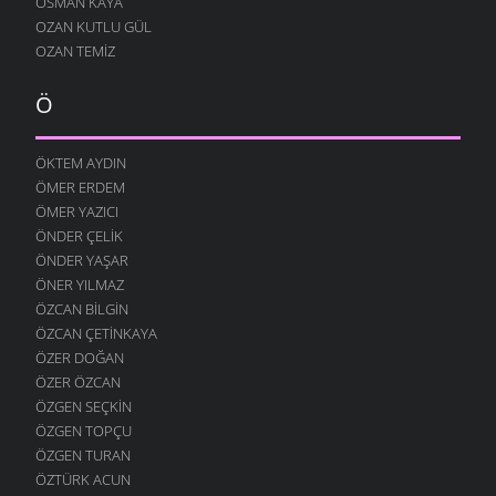
OSMAN KAYA
7 OCAK 2009
OZAN KUTLU GÜL
KÖYÜMÜ TANI
OZAN TEMIZ
7 OCAK 2009
Ö
ÖKTEM AYDIN
ÖMER ERDEM
ÖMER YAZICI
ÖNDER ÇELIK
ÖNDER YAŞAR
ÖNER YILMAZ
ÖZCAN BILGIN
ÖZCAN ÇETINKAYA
ÖZER DOĞAN
ÖZER ÖZCAN
ÖZGEN SEÇKIN
ÖZGEN TOPÇU
ÖZGEN TURAN
ÖZTÜRK ACUN