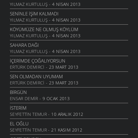
BITTI ÖĞRETMENIM
YILMAZ KURTULUŞ
- 4 NISAN 2013
22 AĞUSTOS 2011
SENINLE İŞIM KALMADI
GENÇIYAN
YILMAZ KURTULUŞ
- 4 NISAN 2013
15 AĞUSTOS 2011
KÖYÜMÜZE NE OLMUŞ KÖYLÜM
ALDIRMA GÜLÜM
YILMAZ KURTULUŞ
- 4 NISAN 2013
13 AĞUSTOS 2011
SAHARA DAĞI
BENDE VARIM
YILMAZ KURTULUŞ
- 4 NISAN 2013
24 TEMMUZ 2011
İÇERIMDE ÇOĞALIYORSUN
SARI KIZ
ERTÜRK DEMIRCI
- 23 MART 2013
16 TEMMUZ 2011
SEN OLMADAN UYUMAM
GELIN CANLAR
ERTÜRK DEMIRCI
- 23 MART 2013
3 TEMMUZ 2011
BIRGÜN
ARTVINIM II
ENSAR DEMIR
- 9 OCAK 2013
29 HAZIRAN 2011
İSTERIM
İNANMIŞTIN
SEYFETTIN TEMUR
- 10 ARALIK 2012
26 HAZIRAN 2011
EL OĞLU
MANILER
SEYFETTIN TEMUR
- 21 KASIM 2012
10 HAZIRAN 2011