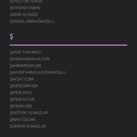
SEYFETTIN TEMUR
SEYFIDAR TABAN
SIDDIK ALAGÖZ
SONGÜL EMINAĞAOĞLU
Ş
ŞAFAK TOHUMCU
ŞAHAN HAKAN ALTUN
ŞAHIMERDAN IŞIK
ŞAHVER KARASULEYMANOGLU
ŞAVŞAT.COM
ŞEMSEDDIN IŞIK
ŞENER AKSU
ŞENER ALTUN
ŞENNAN IŞIK
ŞENTÜRK YILMAZLAR
ŞINASI ÖZCAN
ŞÜKRAN YILMAZLAR