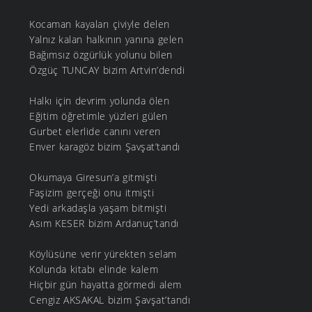
Kocaman kayaları çiviyle delen
Yalnız kalan halkının yanına gelen
Bağımsız özgürlük yolunu bilen
Özgüç TUNCAY bizim Artvin’dendi
Halkı için devrim yolunda ölen
Eğitim öğretimle yüzleri gülen
Gurbet elerlide canını veren
Enver karagöz bizim Şavşat’tandı
Okumaya Giresun’a gitmişti
Faşizim gerçeği onu itmişti
Yedi arkadaşla yaşam bitmişti
Asım KESER bizim Ardanuç’tandı
Köylüsüne verir yürekten selam
Kolunda kitabı elinde kalem
Hiçbir gün hayatta görmedi alem
Cengiz AKSAKAL bizim Şavşat’tandı