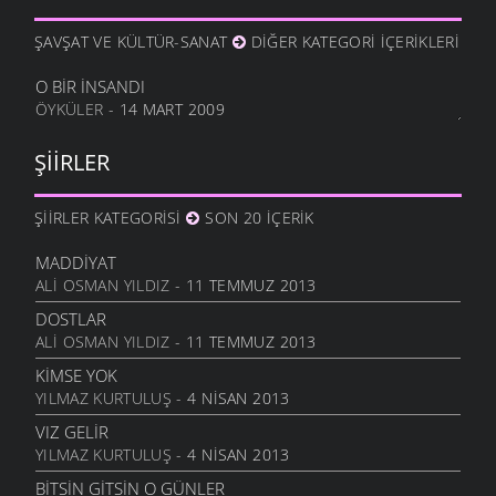
METINE
17 OCAK 2012
ŞAVŞAT VE KÜLTÜR-SANAT
DIĞER KATEGORI İÇERIKLERI
HALA OĞLU
31 ARALIK 2011
O BIR İNSANDI
ÖYKÜLER
- 14 MART 2009
NE OLUR OĞUL
20 ARALIK 2011
ŞIIRLER
DURDUM
10 ARALIK 2011
ŞIIRLER KATEGORISI
SON 20 İÇERIK
ANAM
3 ARALIK 2011
MADDIYAT
HESLER
ALI OSMAN YILDIZ
- 11 TEMMUZ 2013
27 KASIM 2011
DOSTLAR
BILEMEDIM
ALI OSMAN YILDIZ
- 11 TEMMUZ 2013
24 KASIM 2011
KIMSE YOK
VARDIR
YILMAZ KURTULUŞ
- 4 NISAN 2013
5 KASIM 2011
VIZ GELIR
TOPRAKTIR
YILMAZ KURTULUŞ
- 4 NISAN 2013
5 KASIM 2011
BITSIN GITSIN O GÜNLER