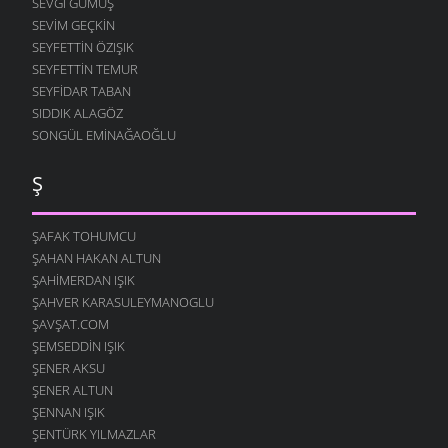
SEVGI GÜMÜŞ
SEVIM GEÇKIN
SEYFETTIN ÖZIŞIK
SEYFETTIN TEMUR
SEYFIDAR TABAN
SIDDIK ALAGÖZ
SONGÜL EMINAĞAOĞLU
Ş
ŞAFAK TOHUMCU
ŞAHAN HAKAN ALTUN
ŞAHIMERDAN IŞIK
ŞAHVER KARASULEYMANOGLU
ŞAVŞAT.COM
ŞEMSEDDIN IŞIK
ŞENER AKSU
ŞENER ALTUN
ŞENNAN IŞIK
ŞENTÜRK YILMAZLAR