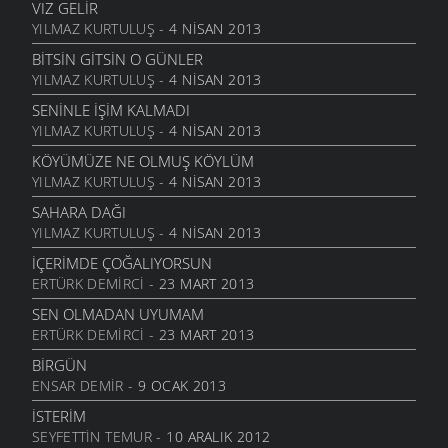
VIZ GELIR
TOPRAKTIR
YILMAZ KURTULUŞ
- 4 NISAN 2013
5 KASIM 2011
BITSIN GITSIN O GÜNLER
BITTI ÖĞRETMENIM
YILMAZ KURTULUŞ
- 4 NISAN 2013
22 AĞUSTOS 2011
SENINLE İŞIM KALMADI
GENÇIYAN
YILMAZ KURTULUŞ
- 4 NISAN 2013
15 AĞUSTOS 2011
KÖYÜMÜZE NE OLMUŞ KÖYLÜM
ALDIRMA GÜLÜM
YILMAZ KURTULUŞ
- 4 NISAN 2013
13 AĞUSTOS 2011
SAHARA DAĞI
BENDE VARIM
YILMAZ KURTULUŞ
- 4 NISAN 2013
24 TEMMUZ 2011
İÇERIMDE ÇOĞALIYORSUN
SARI KIZ
ERTÜRK DEMIRCI
- 23 MART 2013
16 TEMMUZ 2011
SEN OLMADAN UYUMAM
GELIN CANLAR
ERTÜRK DEMIRCI
- 23 MART 2013
3 TEMMUZ 2011
BIRGÜN
ARTVINIM II
ENSAR DEMIR
- 9 OCAK 2013
29 HAZIRAN 2011
İSTERIM
İNANMIŞTIN
SEYFETTIN TEMUR
- 10 ARALIK 2012