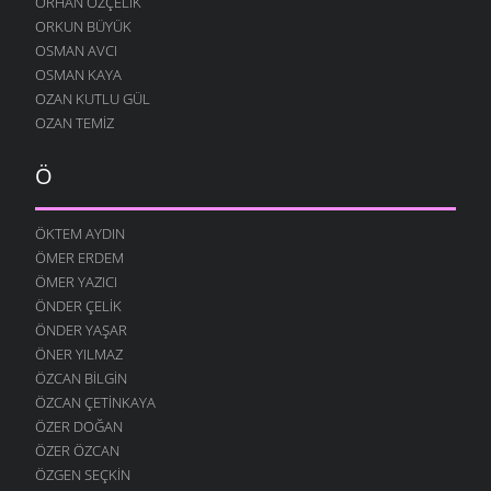
ORHAN ÖZÇELIK
7 OCAK 2009
ORKUN BÜYÜK
OSMAN AVCI
AĞLARDI
OSMAN KAYA
7 OCAK 2009
OZAN KUTLU GÜL
KÖYÜMÜ TANI
OZAN TEMIZ
7 OCAK 2009
Ö
ÖKTEM AYDIN
ÖMER ERDEM
ÖMER YAZICI
ÖNDER ÇELIK
ÖNDER YAŞAR
ÖNER YILMAZ
ÖZCAN BILGIN
ÖZCAN ÇETINKAYA
ÖZER DOĞAN
ÖZER ÖZCAN
ÖZGEN SEÇKIN