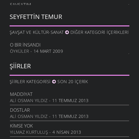
ŞAVŞATIM
25 OCAK 2012
SEYFETTIN TEMUR
METINE
17 OCAK 2012
ŞAVŞAT VE KÜLTÜR-SANAT
DIĞER KATEGORI İÇERIKLERI
HALA OĞLU
31 ARALIK 2011
O BIR İNSANDI
ÖYKÜLER
- 14 MART 2009
NE OLUR OĞUL
20 ARALIK 2011
ŞIIRLER
DURDUM
10 ARALIK 2011
ŞIIRLER KATEGORISI
SON 20 İÇERIK
ANAM
3 ARALIK 2011
MADDIYAT
HESLER
ALI OSMAN YILDIZ
- 11 TEMMUZ 2013
27 KASIM 2011
DOSTLAR
BILEMEDIM
ALI OSMAN YILDIZ
- 11 TEMMUZ 2013
24 KASIM 2011
KIMSE YOK
VARDIR
YILMAZ KURTULUŞ
- 4 NISAN 2013
5 KASIM 2011