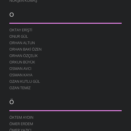
NURŞEN KUMAŞ
SITEM
10 AĞUSTOS 2004
O
YENIDEN
10 AĞUSTOS 2004
OKTAY ERIŞTI
ONUR GÜL
DILFEZ
24 TEMMUZ 2004
ORHAN ALTUN
ORHAN BAKI ÖZEN
ORHAN ÖZÇELIK
ORKUN BÜYÜK
OSMAN AVCI
OSMAN KAYA
OZAN KUTLU GÜL
OZAN TEMIZ
Ö
ÖKTEM AYDIN
ÖMER ERDEM
ÖMER YAZICI