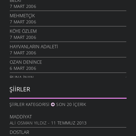
BELKI
7 MART 2006
MEHMETÇIK
7 MART 2006
KÖYE ÖZLEM
7 MART 2006
HAYVANLARIN ADALETI
7 MART 2006
OZAN DENINCE
6 MART 2006
BUNA İNAN
6 MART 2006
ŞIIRLER
NASIL OLUR
6 MART 2006
ŞIIRLER KATEGORISI
SON 20 İÇERIK
İHTIYAR İNSAN
6 MART 2006
MADDIYAT
ALI OSMAN YILDIZ
- 11 TEMMUZ 2013
SEVGI ÜSTÜNE
6 MART 2006
DOSTLAR