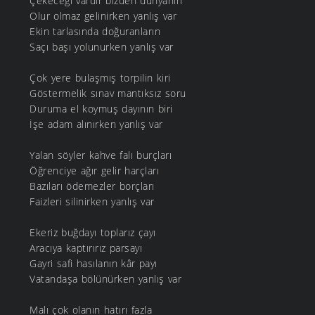
Çekeceği vardır bizden dünyanın
Olur olmaz gelinirken yanlış var
Ekin tarlasında doğuranların
Saçı başı yolunurken yanlış var
Çok yere bulaşmış torpilin kiri
Göstermelik sınav mantıksız soru
Duruma el koymuş dayının biri
İşe adam alınırken yanlış var
Yalan söyler kahve falı burçları
Öğrenciye ağır gelir harçları
Bazıları ödemezler borçları
Faizleri silinirken yanlış var
Ekeriz buğdayı toplarız çayı
Aracıya kaptırırız parsayı
Gayri safi hasılanın kâr payı
Vatandaşa bölünürken yanlış var
Malı çok olanın hatırı fazla