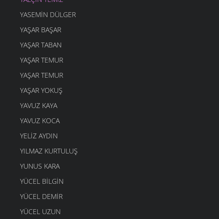
DOMUZ
YASEMIN DÜLGER
4 MART 2006
YAŞAR BAŞAR
DOST BİLDİKLERİM
4 MART 2006
YAŞAR TABAN
ŞAVŞETLİNIN GELENEGİ
YAŞAR TEMUR
4 MART 2006
YAŞAR TEMUR
DUDAK
YAŞAR YOKUŞ
4 MART 2006
YAVUZ KAYA
GEL ÖĞRETMENE
4 MART 2006
YAVUZ KOCA
YANDIM
YELIZ AYDIN
4 MART 2006
YILMAZ KURTULUŞ
AYAKKABIMA
YUNUS KARA
4 MART 2006
YÜCEL BILGIN
Mİ Kİ
4 MART 2006
YÜCEL DEMIR
O ZAMAN BUYUR
YÜCEL UZUN
4 MART 2006