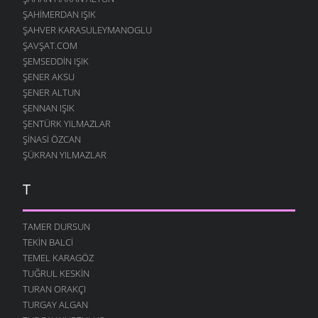
ŞAHIMERDAN IŞIK
ŞAHVER KARASULEYMANOGLU
ŞAVŞAT.COM
ŞEMSEDDIN IŞIK
ŞENER AKSU
ŞENER ALTUN
ŞENNAN IŞIK
ŞENTÜRK YILMAZLAR
ŞINASI ÖZCAN
ŞÜKRAN YILMAZLAR
T
TAMER DURSUN
TEKIN BALCI
TEMEL KARAGÖZ
TUĞRUL KESKIN
TURAN ORAKÇI
TURGAY ALGAN