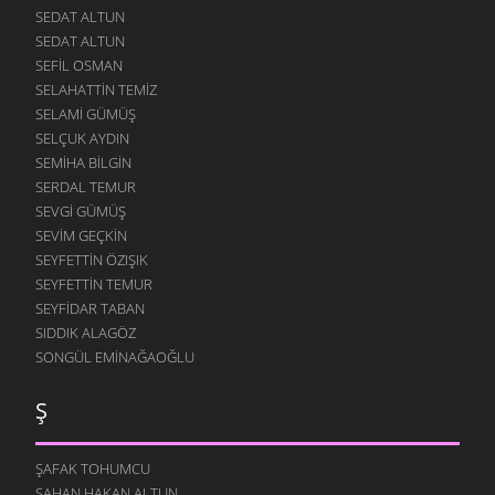
SEDAT ALTUN
SEDAT ALTUN
SEFIL OSMAN
SELAHATTIN TEMIZ
SELAMI GÜMÜŞ
SELÇUK AYDIN
SEMIHA BILGIN
SERDAL TEMUR
SEVGI GÜMÜŞ
SEVIM GEÇKIN
SEYFETTIN ÖZIŞIK
SEYFETTIN TEMUR
SEYFIDAR TABAN
SIDDIK ALAGÖZ
SONGÜL EMINAĞAOĞLU
Ş
ŞAFAK TOHUMCU
ŞAHAN HAKAN ALTUN