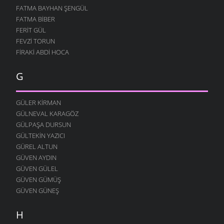
FATMA BAYHAN ŞENGÜL
İŞGÜZAR BABA
FATMA BIBER
12 AĞUSTOS 2004
FERIT GÜL
MURTEZ
FEVZI TORUN
12 AĞUSTOS 2004
FIRAKI ABDI HOCA
DOLAŞIYORUZ
12 AĞUSTOS 2004
G
YOK YOK
12 AĞUSTOS 2004
GÜLER KIRMAN
FESTIVAL
GÜLNEVAL KARAGÖZ
12 AĞUSTOS 2004
GÜLPAŞA DURSUN
GÜLTEKIN YAZICI
MERAKLI MELAHAT
GÜREL ALTUN
12 AĞUSTOS 2004
GÜVEN AYDIN
HALK EĞITIMI
GÜVEN GÜLEL
12 AĞUSTOS 2004
GÜVEN GÜMÜŞ
HASTAHANEDE DURUM
GÜVEN GÜNEŞ
12 AĞUSTOS 2004
H
GIDIYORUZ
12 AĞUSTOS 2004