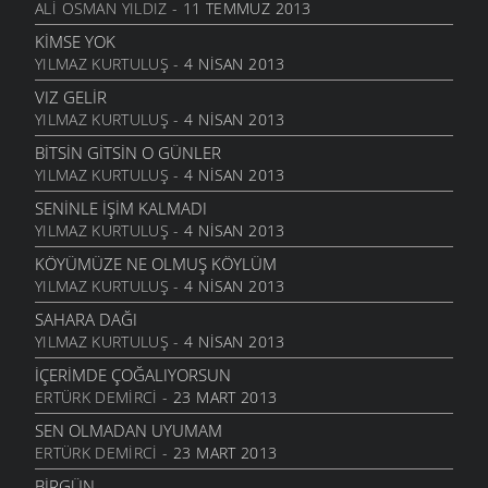
ALI OSMAN YILDIZ
- 11 TEMMUZ 2013
ANLATAMADIK
6 MART 2006
KIMSE YOK
YILMAZ KURTULUŞ
- 4 NISAN 2013
GEL
6 MART 2006
VIZ GELIR
YILMAZ KURTULUŞ
- 4 NISAN 2013
ANNE
6 MART 2006
BITSIN GITSIN O GÜNLER
YILMAZ KURTULUŞ
- 4 NISAN 2013
NATAŞA
6 MART 2006
SENINLE İŞIM KALMADI
YILMAZ KURTULUŞ
- 4 NISAN 2013
ACABA
6 MART 2006
KÖYÜMÜZE NE OLMUŞ KÖYLÜM
YILMAZ KURTULUŞ
- 4 NISAN 2013
DOLUDUR
6 MART 2006
SAHARA DAĞI
YILMAZ KURTULUŞ
- 4 NISAN 2013
DAHASI VAR
6 MART 2006
İÇERIMDE ÇOĞALIYORSUN
ERTÜRK DEMIRCI
- 23 MART 2013
ÖĞRETMENI GÖR
6 MART 2006
SEN OLMADAN UYUMAM
ERTÜRK DEMIRCI
- 23 MART 2013
ÇORUH
6 MART 2006
BIRGÜN