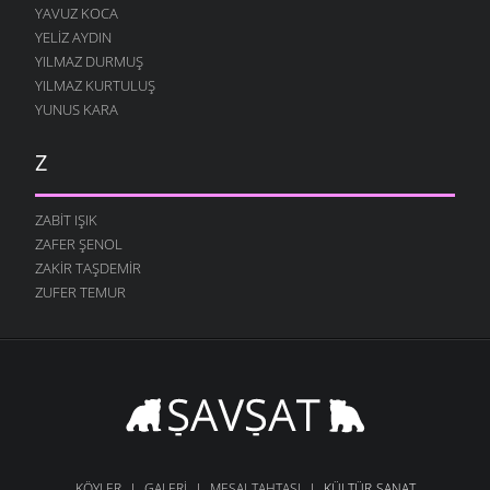
YAVUZ KOCA
YELIZ AYDIN
YILMAZ DURMUŞ
YILMAZ KURTULUŞ
YUNUS KARA
Z
ZABIT IŞIK
ZAFER ŞENOL
ZAKIR TAŞDEMIR
ZUFER TEMUR
KÖYLER
GALERI
MESAJ-TAHTASI
KÜLTÜR-SANAT