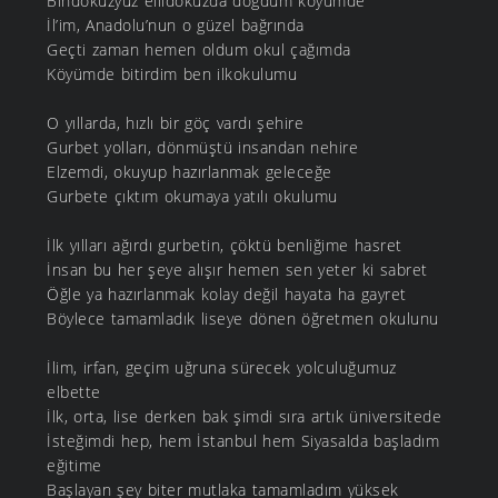
Bindokuzyüz ellidokuzda doğdum köyümde
İl’im, Anadolu’nun o güzel bağrında
Geçti zaman hemen oldum okul çağımda
Köyümde bitirdim ben ilkokulumu
O yıllarda, hızlı bir göç vardı şehire
Gurbet yolları, dönmüştü insandan nehire
Elzemdi, okuyup hazırlanmak geleceğe
Gurbete çıktım okumaya yatılı okulumu
İlk yılları ağırdı gurbetin, çöktü benliğime hasret
İnsan bu her şeye alışır hemen sen yeter ki sabret
Öğle ya hazırlanmak kolay değil hayata ha gayret
Böylece tamamladık liseye dönen öğretmen okulunu
İlim, irfan, geçim uğruna sürecek yolculuğumuz
elbette
İlk, orta, lise derken bak şimdi sıra artık üniversitede
İsteğimdi hep, hem İstanbul hem Siyasalda başladım
eğitime
Başlayan şey biter mutlaka tamamladım yüksek