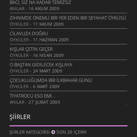
25 ARALIK 2009
BACI, SIZ NA KADAR TEMIZSIZ
ANILAR
- 16 KASIM 2009
CEVIZLI
26 KASIM 2009
ZIHNIMDE ÖNEMLI BIR YER EDEN BIR SEYAHAT ÖYKÜSÜ
ÖYKÜLER
- 11 KASIM 2009
MEMLEKET HALLERI
16 KASIM 2009
CILAVUZA DOĞRU
ÖYKÜLER
- 11 HAZIRAN 2009
SORGU
3 KASIM 2009
KIŞLAR ÇETIN GEÇER
ÖYKÜLER
- 16 NISAN 2009
UMUTSUZLUK
3 KASIM 2009
O BAŞTAN GIDILECEK KIŞLAYA
ÖYKÜLER
- 24 MART 2009
ÇORUH
23 EKIM 2009
ÇOCUKLUĞUMDA BIR İLKBAHAR GÜNÜ
ÖYKÜLER
- 6 MART 2009
RUHUMDAKI BOŞLUK
23 EKIM 2009
TIYATROCU ESO EMI...
ANILAR
- 27 ŞUBAT 2009
İYI KI VARSIN KÖYÜM
3 EYLÜL 2009
ŞIIRLER
GEL GÖR KI
3 EYLÜL 2009
ŞIIRLER KATEGORISI
SON 20 İÇERIK
ZANNETME