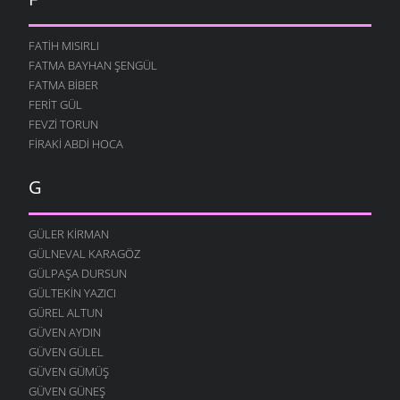
FATIH MISIRLI
FATMA BAYHAN ŞENGÜL
FATMA BIBER
FERIT GÜL
FEVZI TORUN
FIRAKI ABDI HOCA
G
GÜLER KIRMAN
GÜLNEVAL KARAGÖZ
GÜLPAŞA DURSUN
GÜLTEKIN YAZICI
GÜREL ALTUN
GÜVEN AYDIN
GÜVEN GÜLEL
GÜVEN GÜMÜŞ
GÜVEN GÜNEŞ