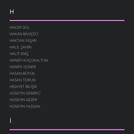
H
HACER GÜL
HAKAN BAHÇECI
HAKTAN YAŞAR
HALIL ŞAHIN
HALIT ENIŞ
HANEFI KÜÇÜKALTUN
HANIFE GÜNER
HASAN BÜYÜK
HASAN TORUN
HIDAYET BILIŞIK
HÜSEYIN DEMIRCI
HÜSEYIN GEZER
HÜSEYIN YAZGAN
İ