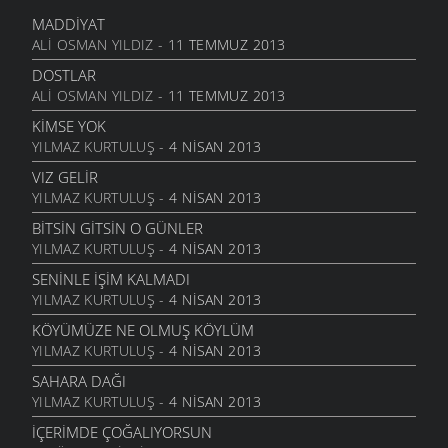
29 HAZIRAN 2009
MADDIYAT
KÖYÜMÜZ
ALI OSMAN YILDIZ
- 11 TEMMUZ 2013
29 MAYIS 2009
DOSTLAR
ISSIZ
ALI OSMAN YILDIZ
- 11 TEMMUZ 2013
29 MAYIS 2009
KIMSE YOK
ANNECIĞIM
YILMAZ KURTULUŞ
- 4 NISAN 2013
11 MAYIS 2009
VIZ GELIR
MEKTUP
YILMAZ KURTULUŞ
- 4 NISAN 2013
8 MAYIS 2009
BITSIN GITSIN O GÜNLER
BEBEĞIM
YILMAZ KURTULUŞ
- 4 NISAN 2013
27 NISAN 2009
SENINLE İŞIM KALMADI
GEL YETERKI
YILMAZ KURTULUŞ
- 4 NISAN 2013
27 NISAN 2009
KÖYÜMÜZE NE OLMUŞ KÖYLÜM
ANADOLU
YILMAZ KURTULUŞ
- 4 NISAN 2013
16 NISAN 2009
SAHARA DAĞI
SITEMKAR
YILMAZ KURTULUŞ
- 4 NISAN 2013
16 NISAN 2009
İÇERIMDE ÇOĞALIYORSUN