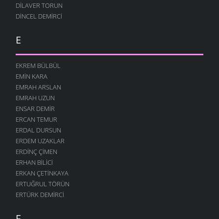
DILAVER TORUN
DINCEL DEMIRCI
E
EKREM BÜLBÜL
EMIN KARA
EMRAH ARSLAN
EMRAH UZUN
ENSAR DEMIR
ERCAN TEMUR
ERDAL DURSUN
ERDEM UZAKLAR
ERDINÇ ÇIMEN
ERHAN BILICI
ERKAN ÇETINKAYA
ERTUĞRUL TÖRÜN
ERTÜRK DEMIRCI
F