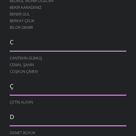
BEDRUL MÜNIR DÜZCAN
BEKIR KARADENIZ
BENER GÜL
BERKAY ÇELIK
BILOR DEMIR
C
CANTEKIN GÜMÜŞ
CEMAL ŞAHIN
COŞKUN ÇIMEN
Ç
ÇETIN ALKAN
D
DEMET BÜYÜK