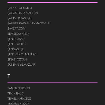
ŞAFAK TOHUMCU
ŞAHAN HAKAN ALTUN
ŞAHIMERDAN IŞIK
ŞAHVER KARASULEYMANOGLU
ŞAVŞAT.COM
ŞEMSEDDIN IŞIK
ŞENER AKSU
ŞENER ALTUN
ŞENNAN IŞIK
ŞENTÜRK YILMAZLAR
ŞINASI ÖZCAN
ŞÜKRAN YILMAZLAR
T
TAMER DURSUN
TEKIN BALCI
TEMEL KARAGÖZ
TUĞRUL KESKIN