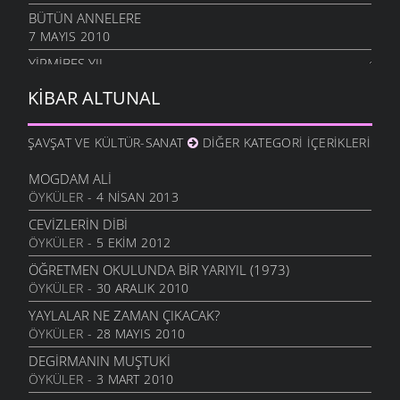
BÜTÜN ANNELERE
7 MAYIS 2010
YIRMIBEŞ YIL
26 NISAN 2010
KIBAR ALTUNAL
BAHAR
12 NISAN 2010
ŞAVŞAT VE KÜLTÜR-SANAT
DIĞER KATEGORI İÇERIKLERI
ÇARESIZ
6 NISAN 2010
MOGDAM ALI
ÖYKÜLER
- 4 NISAN 2013
SANMAYASIN HA
29 MART 2010
CEVIZLERIN DIBI
ÖYKÜLER
- 5 EKIM 2012
OĞLUMA
18 MART 2010
ÖĞRETMEN OKULUNDA BIR YARIYIL (1973)
ÖYKÜLER
- 30 ARALIK 2010
ÖZLEDIM ANNE
4 MART 2010
YAYLALAR NE ZAMAN ÇIKACAK?
ÖYKÜLER
- 28 MAYIS 2010
KÜLE DÖNMÜŞSÜN
3 MART 2010
DEGIRMANIN MUŞTUKI
ÖYKÜLER
- 3 MART 2010
YIL BITERKEN