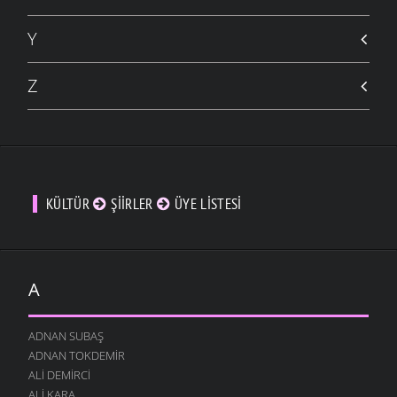
Y
Z
KÜLTÜR
ŞIIRLER
ÜYE LISTESI
A
ADNAN SUBAŞ
ADNAN TOKDEMIR
ALI DEMIRCI
ALI KARA