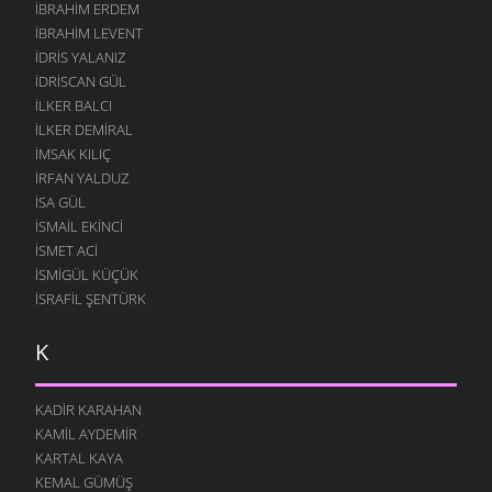
İBRAHIM ERDEM
İBRAHIM LEVENT
İDRIS YALANIZ
IDRISCAN GÜL
İLKER BALCI
İLKER DEMIRAL
İMSAK KILIÇ
İRFAN YALDUZ
ISA GÜL
ISMAIL EKINCI
İSMET ACI
İSMIGÜL KÜÇÜK
İSRAFIL ŞENTÜRK
K
KADIR KARAHAN
KAMIL AYDEMIR
KARTAL KAYA
KEMAL GÜMÜŞ