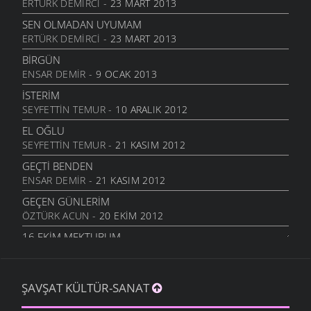
MEZARLIK KUŞLARI
ERTÜRK DEMIRCI
- 23 MART 2013
31 MART 2009
SEN OLMADAN UYUMAM
MEDENIYET IÇIN INDILER ŞEHIRE
ERTÜRK DEMIRCI
- 23 MART 2013
30 MART 2009
BIRGÜN
SEÇIM DEDIKLERI
ENSAR DEMIR
- 9 OCAK 2013
30 MART 2009
İSTERIM
ANADOLU
SEYFETTIN TEMUR
- 10 ARALIK 2012
24 MART 2009
EL OĞLU
VASIYET
SEYFETTIN TEMUR
- 21 KASIM 2012
11 MART 2009
GEÇTI BENDEN
MEMLEKETIMIN DAĞLARI
ENSAR DEMIR
- 21 KASIM 2012
9 MART 2009
GEÇEN GÜNLERIM
HASAN HOCAYA
ÖZTÜRK ACUN
- 20 EKIM 2012
9 MART 2009
16.EKIM MEKTUBUM
OLMAZ MI
ÖZTÜRK ACUN
- 17 EKIM 2012
5 MART 2009
EFKARIM VAR
HASRET
ŞAVŞAT KÜLTÜR-SANAT
KIBAR ALTUNAL
- 5 EKIM 2012
5 MART 2009
BAHTINA KÜSME