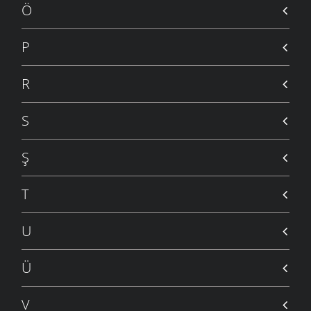
Ö
P
R
S
Ş
T
U
Ü
V