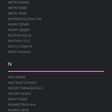
METIN GÜMÜŞ
METIN TEMIZ
METIN TEMIZ
MUHSIN KÜÇÜKALTUN
MURAT DEMIR
MURAT ŞIMŞEK
MUSTAFA ÇELIK
MUSTAFA TILCI
MUTLU COŞKUN
MÜFIT AKSAKAL
N
NACI DEMIR
NACI SUAT SAYMAZ
NECDET EMINAĞAOĞLU
NEVZER YILMAZ
NIHAT YAZAR
NIZAMETTIN İLHAN
NURBAY DEDE