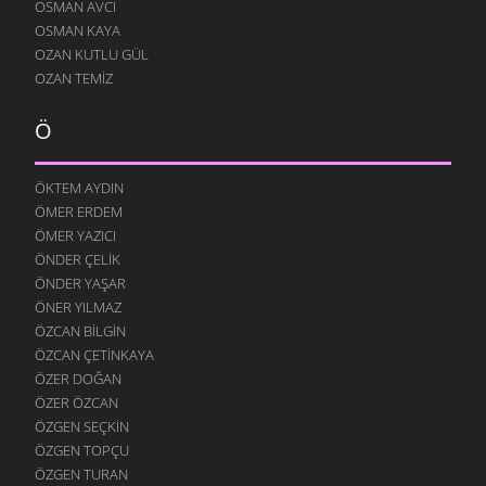
OSMAN AVCI
AĞLARDI
OSMAN KAYA
7 OCAK 2009
OZAN KUTLU GÜL
KÖYÜMÜ TANI
OZAN TEMIZ
7 OCAK 2009
Ö
ÖKTEM AYDIN
ÖMER ERDEM
ÖMER YAZICI
ÖNDER ÇELIK
ÖNDER YAŞAR
ÖNER YILMAZ
ÖZCAN BILGIN
ÖZCAN ÇETINKAYA
ÖZER DOĞAN
ÖZER ÖZCAN
ÖZGEN SEÇKIN
ÖZGEN TOPÇU
ÖZGEN TURAN