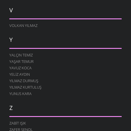
V
VOLKAN YILMAZ
Y
YALÇIN TEMIZ
YAŞAR TEMUR
YAVUZ KOCA
YELIZ AYDIN
YILMAZ DURMUŞ
YILMAZ KURTULUŞ
YUNUS KARA
Z
ZABIT IŞIK
ZAFER ŞENOL