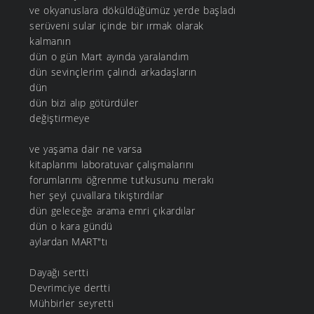
ve okyanuslara döküldüğümüz yerde başladı
serüveni sular içinde bir ırmak olarak
kalmanın
dün o gün Mart ayında yaralandım
dün sevinçlerim çalındı arkadaşların
dün
dün bizi alıp götürdüler
değiştirmeye
ve yaşama dair ne varsa
kitaplarımı laboratuvar çalışmalarını
forumlarımı öğrenme tutkusunu merakı
her şeyi çuvallara tıkıştırdılar
dün geleceğe arama emri çıkardılar
dün o kara gündü
aylardan MART"tı
Dayağı sertti
Devrimciye dertti
Mühbirler seyretti