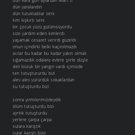
dün kara gün aylardan Mart"tı
dün yaralandın
dün tutukladılar seni
kim kışkırtı seni
bir çocuk yüzü gülümsüyordu
size yardım eden kimlerdi
yaşamak cesaret verirdi güzeldi
onun içindirki belki kaçınılmazdı
acılar bu kadar bu kadar yakın olmak
sığamazdık odalara evlere şiirle düşle
deli bozuk bir yangın vardı içimizde
ten tutuştururdu bizi
alev alev yürürdük sokaklardan
su tutuşturdu bizi
sonra yirmilerimizdeydik
ölüm tutuşturdu bizi
ayrılık tutuşturdu
yerlere çarpa çarpa
sulara karıştık
sular karıştı bize