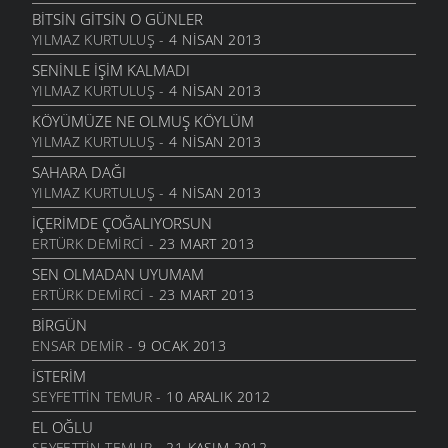
5 KASIM 2011
BITSIN GITSIN O GÜNLER
BITTI ÖĞRETMENIM
YILMAZ KURTULUŞ
- 4 NISAN 2013
22 AĞUSTOS 2011
SENINLE İŞIM KALMADI
GENÇIYAN
YILMAZ KURTULUŞ
- 4 NISAN 2013
15 AĞUSTOS 2011
KÖYÜMÜZE NE OLMUŞ KÖYLÜM
ALDIRMA GÜLÜM
YILMAZ KURTULUŞ
- 4 NISAN 2013
13 AĞUSTOS 2011
SAHARA DAĞI
BENDE VARIM
YILMAZ KURTULUŞ
- 4 NISAN 2013
24 TEMMUZ 2011
İÇERIMDE ÇOĞALIYORSUN
SARI KIZ
ERTÜRK DEMIRCI
- 23 MART 2013
16 TEMMUZ 2011
SEN OLMADAN UYUMAM
GELIN CANLAR
ERTÜRK DEMIRCI
- 23 MART 2013
3 TEMMUZ 2011
BIRGÜN
ARTVINIM II
ENSAR DEMIR
- 9 OCAK 2013
29 HAZIRAN 2011
İSTERIM
İNANMIŞTIN
SEYFETTIN TEMUR
- 10 ARALIK 2012
26 HAZIRAN 2011
EL OĞLU
MANILER
SEYFETTIN TEMUR
- 21 KASIM 2012