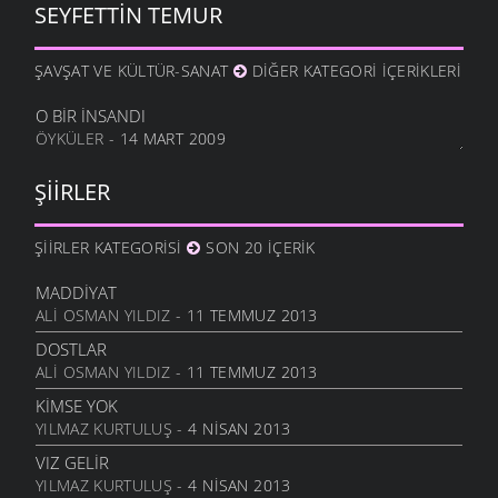
SEYFETTIN TEMUR
METINE
17 OCAK 2012
ŞAVŞAT VE KÜLTÜR-SANAT
DIĞER KATEGORI İÇERIKLERI
HALA OĞLU
31 ARALIK 2011
O BIR İNSANDI
ÖYKÜLER
- 14 MART 2009
NE OLUR OĞUL
20 ARALIK 2011
ŞIIRLER
DURDUM
10 ARALIK 2011
ŞIIRLER KATEGORISI
SON 20 İÇERIK
ANAM
3 ARALIK 2011
MADDIYAT
HESLER
ALI OSMAN YILDIZ
- 11 TEMMUZ 2013
27 KASIM 2011
DOSTLAR
BILEMEDIM
ALI OSMAN YILDIZ
- 11 TEMMUZ 2013
24 KASIM 2011
KIMSE YOK
VARDIR
YILMAZ KURTULUŞ
- 4 NISAN 2013
5 KASIM 2011
VIZ GELIR
TOPRAKTIR
YILMAZ KURTULUŞ
- 4 NISAN 2013