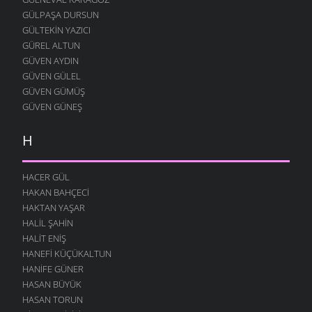
İNSAN OLALIM BEYLER
GÜLPAŞA DURSUN
23 KASIM 2009
GÜLTEKIN YAZICI
SEVDAN ETTI
GÜREL ALTUN
21 KASIM 2009
GÜVEN AYDIN
DOĞAYI ÖZLERDIK
GÜVEN GÜLEL
21 KASIM 2009
GÜVEN GÜMÜŞ
GÜVEN GÜNEŞ
SÖZÜM ANLAYANA
15 KASIM 2009
H
HALI PERIŞAN
13 KASIM 2009
HACER GÜL
KÖYDE SENI BEKLIYOR
HAKAN BAHÇECI
4 KASIM 2009
HAKTAN YAŞAR
YOLUMUZ VARDIĞI ZAMAN
HALIL ŞAHIN
1 KASIM 2009
HALIT ENIŞ
KÖY YERINE GIDESIN VAR
HANEFI KÜÇÜKALTUN
30 EKIM 2009
HANIFE GÜNER
HASAN BÜYÜK
DOSTLAR
HASAN TORUN
25 EKIM 2009