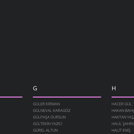
G
H
GÜLER KIRMAN
HACER GÜL
GÜLNEVAL KARAGÖZ
HAKAN BAHÇ
GÜLPAŞA DURSUN
HAKTAN YAŞ
GÜLTEKIN YAZICI
HALIL ŞAHIN
GÜREL ALTUN
HALIT ENIŞ