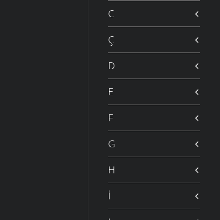
C
Ç
D
E
F
G
H
İ