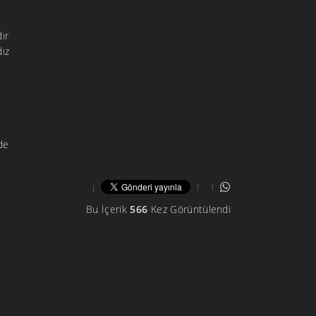
ır
dız
de
Bu İçerik
566
Kez Görüntülendi