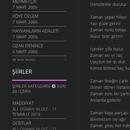
MEHMETÇIK
Denizlerde durulur
7 MART 2006
KÖYE ÖZLEM
Zaman yapar hileyi
7 MART 2006
Yazı güze getirir
Zaman türlü belayı
HAYVANLARIN ADALETI
Bulur bize getirir
7 MART 2006
OZAN DENINCE
İçenler şifa bulur
6 MART 2006
Zaman en iyi ilaç
BUNA İNAN
Upuzun bir ip olur
6 MART 2006
Kimse bilmez kaç ku
ŞIIRLER
NASIL OLUR
Zaman feleğin çarkı
6 MART 2006
ŞIIRLER KATEGORISI
SON
Döner döner hızlanı
İHTIYAR İNSAN
20 İÇERIK
Zaman eski bir şarkı
6 MART 2006
Anılarda gizlenir
MADDIYAT
SEVGI ÜSTÜNE
ALI OSMAN YILDIZ
- 11
6 MART 2006
Zaman kaya parçası
TEMMUZ 2013
Bilemezsin ne ağır
ANLATAMADIK
DOSTLAR
6 MART 2006
Zaman gözü kör ede
ALI OSMAN YILDIZ
- 11