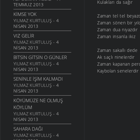
Kulakları da sağır
GEL
TEMMUZ 2013
6 MART 2006
KIMSE YOK
Zaman tel tel beyazd
ANNE
YILMAZ KURTULUŞ
- 4
Zaman sönen bir yıl
NISAN 2013
6 MART 2006
Zaman dua niyazdır
VIZ GELIR
NATAŞA
Zaman insanla ikiz
YILMAZ KURTULUŞ
- 4
6 MART 2006
NISAN 2013
Zaman sakallı dede
ACABA
BITSIN GITSIN O GÜNLER
Ak saçlı ninelerdir
6 MART 2006
YILMAZ KURTULUŞ
- 4
Zaman kapanan per
DOLUDUR
NISAN 2013
Kaybolan senelerdir
6 MART 2006
SENINLE İŞIM KALMADI
DAHASI VAR
YILMAZ KURTULUŞ
- 4
6 MART 2006
NISAN 2013
ÖĞRETMENI GÖR
KÖYÜMÜZE NE OLMUŞ
6 MART 2006
KÖYLÜM
YILMAZ KURTULUŞ
- 4
ÇORUH
NISAN 2013
6 MART 2006
SAHARA DAĞI
SANA MUHTACIM
YILMAZ KURTULUŞ
- 4
6 MART 2006