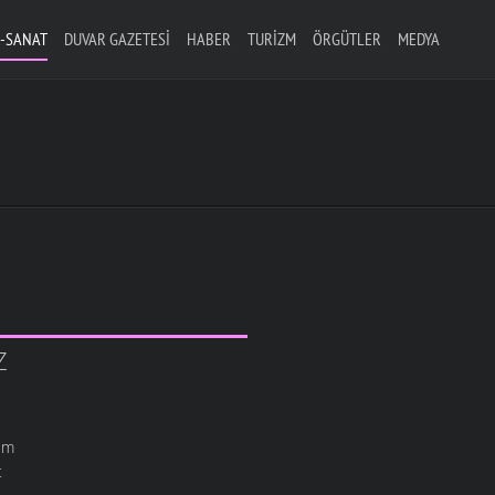
-SANAT
DUVAR GAZETESI
HABER
TURIZM
ÖRGÜTLER
MEDYA
Z
im
t