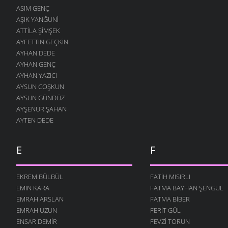
ASIM GENÇ
5 MART 2006
AŞIK YANĞUNI
BİZİM AĞA
ATTILA ŞIMŞEK
5 MART 2006
AYFETTIN GEÇKIN
KARA TOPRAK
AYHAN DEDE
5 MART 2006
AYHAN GENÇ
AYHAN YAZICI
İSTANBOL
AYSUN COŞKUN
5 MART 2006
AYSUN GÜNDÜZ
GÜZEL – ÇİRKİN
AYŞENUR ŞAHAN
5 MART 2006
AYTEN DEDE
ÇOBAN PAKİZE
5 MART 2006
E
F
BENZERSİN
5 MART 2006
EKREM BÜLBÜL
FATIH MISIRLI
BOŞ BU DÜNYA
EMIN KARA
FATMA BAYHAN ŞENGÜL
5 MART 2006
EMRAH ARSLAN
FATMA BIBER
ALI
EMRAH UZUN
FERIT GÜL
5 MART 2006
ENSAR DEMIR
FEVZI TORUN