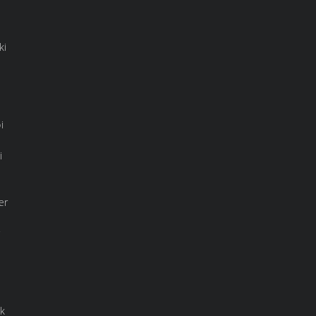
ki
i
i
er
r
ak