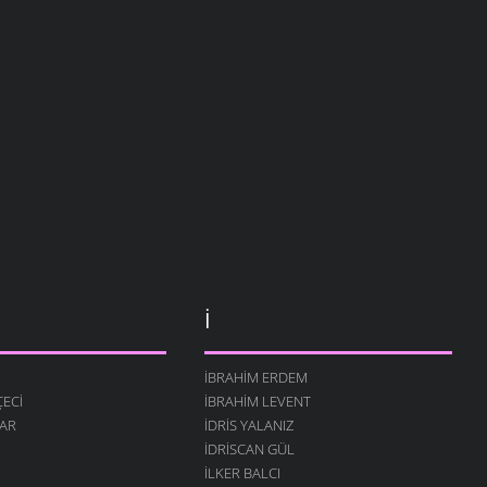
İ
İBRAHIM ERDEM
ECI
İBRAHIM LEVENT
AR
İDRIS YALANIZ
IDRISCAN GÜL
İLKER BALCI