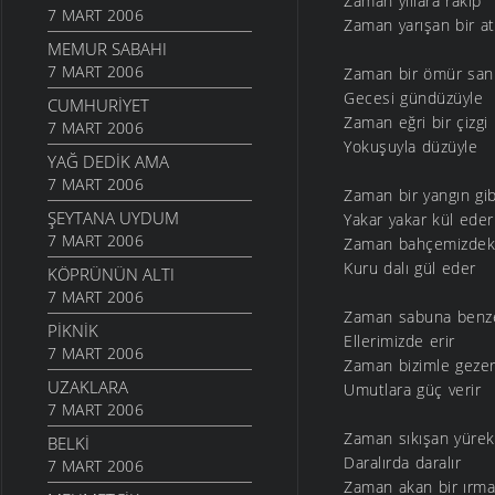
Zaman yıllara rakip
7 MART 2006
Zaman yarışan bir at
MEMUR SABAHI
7 MART 2006
Zaman bir ömür san
Gecesi gündüzüyle
CUMHURIYET
Zaman eğri bir çizgi
7 MART 2006
Yokuşuyla düzüyle
YAĞ DEDIK AMA
7 MART 2006
Zaman bir yangın gib
ŞEYTANA UYDUM
Yakar yakar kül eder
7 MART 2006
Zaman bahçemizdek
Kuru dalı gül eder
KÖPRÜNÜN ALTI
7 MART 2006
Zaman sabuna benz
PIKNIK
Ellerimizde erir
7 MART 2006
Zaman bizimle geze
UZAKLARA
Umutlara güç verir
7 MART 2006
Zaman sıkışan yürek
BELKI
Daralırda daralır
7 MART 2006
Zaman akan bir ırm