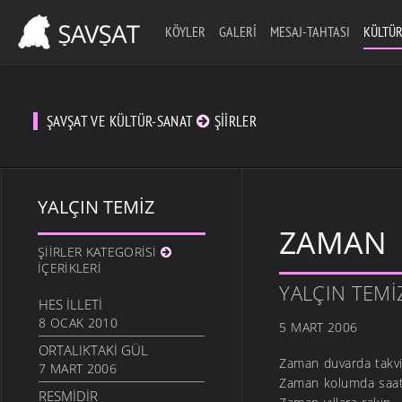
KÖYLER
GALERI
MESAJ-TAHTASI
KÜLTÜR
ŞAVŞAT VE KÜLTÜR-SANAT
ŞIIRLER
YALÇIN TEMIZ
ZAMAN
ŞIIRLER KATEGORISI
İÇERIKLERI
YALÇIN TEMI
HES İLLETI
8 OCAK 2010
5 MART 2006
ORTALIKTAKI GÜL
Zaman duvarda takv
7 MART 2006
Zaman kolumda saa
RESMIDIR