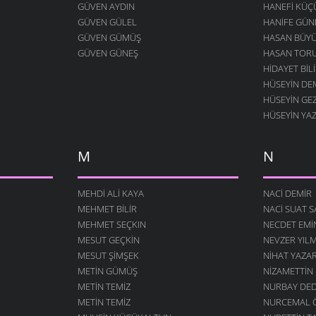
GÜVEN AYDIN
HANEFI KÜ
GÜVEN GÜLEL
HANIFE GÜN
GÜVEN GÜMÜŞ
HASAN BÜY
GÜVEN GÜNEŞ
HASAN TOR
HIDAYET BILI
HÜSEYIN DE
HÜSEYIN GE
HÜSEYIN YA
M
N
MEHDI ALI KAYA
NACI DEMIR
MEHMET BILIR
NACI SUAT 
MEHMET SEÇKIN
NECDET EM
MESUT GEÇKIN
NEVZER YIL
MESUT ŞIMŞEK
NIHAT YAZA
METIN GÜMÜŞ
NIZAMETTIN
METIN TEMIZ
NURBAY DE
METIN TEMIZ
NURCEMAL 