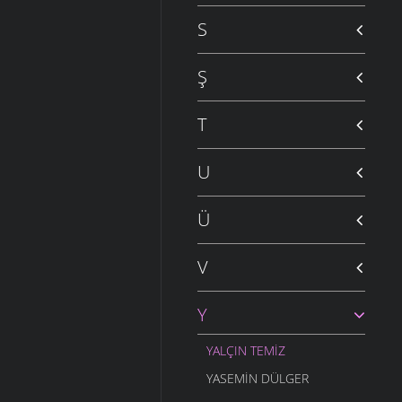
S
Ş
T
U
Ü
V
Y
YALÇIN TEMIZ
YASEMIN DÜLGER