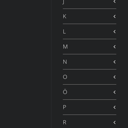
J
K
L
M
N
O
Ö
P
R