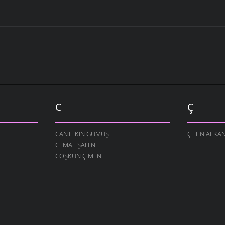
C
Ç
CANTEKIN GÜMÜŞ
ÇETIN ALKA
CEMAL ŞAHIN
COŞKUN ÇIMEN