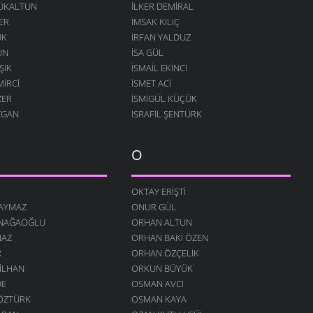
ÇÜKALTUN
İLKER DEMIRAL
ER
İMSAK KILIÇ
ÜK
İRFAN YALDUZ
UN
ISA GÜL
ŞIK
ISMAIL EKINCI
MIRCI
İSMET ACI
ZER
İSMIGÜL KÜÇÜK
ZGAN
İSRAFIL ŞENTÜRK
O
OKTAY ERIŞTI
SAYMAZ
ONUR GÜL
INAĞAOĞLU
ORHAN ALTUN
MAZ
ORHAN BAKI ÖZEN
R
ORHAN ÖZÇELIK
 İLHAN
ORKUN BÜYÜK
DE
OSMAN AVCI
ÖZTÜRK
OSMAN KAYA