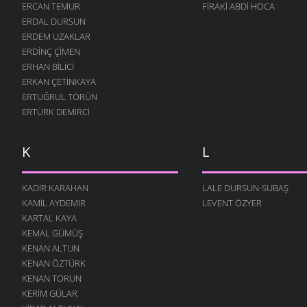
ZAMAN
ERCAN TEMUR
FIRAKI ABDI HOCA
5 MART 2006
ERDAL DURSUN
ERDEM UZAKLAR
ÖĞRETMEN
ERDINÇ ÇIMEN
5 MART 2006
ERHAN BILICI
HERKES BURADADIR
ERKAN ÇETINKAYA
5 MART 2006
ERTUĞRUL TÖRÜN
İŞTE ÖYLE BİR ÇOCUK
ERTÜRK DEMIRCI
5 MART 2006
DUVAR
K
L
5 MART 2006
ANASINI SATEM
KADIR KARAHAN
LALE DURSUN-SUBAŞ
5 MART 2006
KAMIL AYDEMIR
LEVENT ÖZYER
O ZAMAN YAZDIM
KARTAL KAYA
5 MART 2006
KEMAL GÜMÜŞ
KENAN ALTUN
YANLIŞ VAR
KENAN ÖZTÜRK
5 MART 2006
KENAN TORUN
DOMUZ
KERIM GÜLAR
4 MART 2006