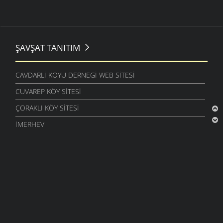
ŞAVŞAT TANITIM
CAVDARLI KOYU DERNEGI WEB SITESI
CUVAREP KÖY SITESI
ÇORAKLI KÖY SITESI
İMERHEV
İNEGÖL ŞAVŞATLILAR SOSYAL YARDIMLAŞMA VE
DAYANIŞMA DERNEĞI
İSTANBUL BALVANALILAR DERNEĞI VE BALVANA KÖY SITESI
SAYLICA KÖY SITESI
SORSEL-ÇAVDARLI KÖY SITESI
SULOBAN KÖY SITESI