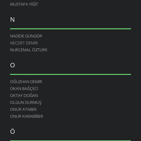
MUSTAFA YIĞIT
N
NADIDE GÜNGÖR
NECDET DEMIR
NURCEMAL ÖZTÜRK
O
OĞUZHAN DEMIR
OKAN BAĞÇECI
OKTAY DOĞAN
OLGUN DURMUŞ
ONUR ATABEK
ONUR KARABIBER
Ö