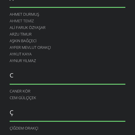
AHMET DURMUŞ
AHMET TEMIZ
ALI FARUK ÖZYAŞAR
ARZU TIMUR
AŞKIN BAĞÇECI
AYFER MEVLUT ORAKÇI
AYKUT KAYA
AYNUR YILMAZ
C
CANER KÖR
CEM GÜLÇIÇEK
Ç
ÇIĞDEM ORAKÇI