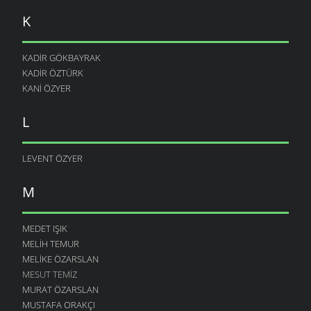
K
KADIR GÖKBAYRAK
KADIR ÖZTÜRK
KANI ÖZYER
L
LEVENT ÖZYER
M
MEDET IŞIK
MELIH TEMUR
MELIKE ÖZARSLAN
MESUT TEMIZ
MURAT ÖZARSLAN
MUSTAFA ORAKÇI