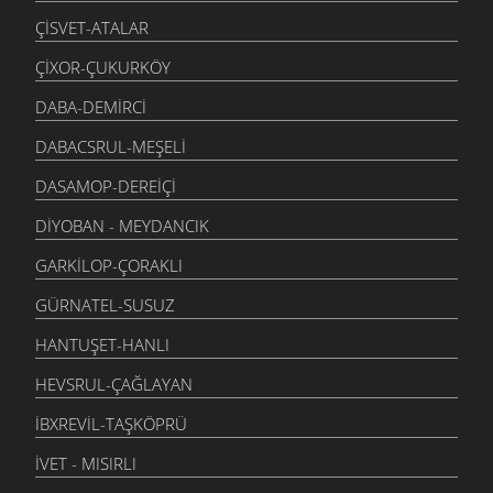
ÇISVET-ATALAR
ÇIXOR-ÇUKURKÖY
DABA-DEMIRCI
DABACSRUL-MEŞELI
DASAMOP-DEREIÇI
DIYOBAN - MEYDANCIK
GARKILOP-ÇORAKLI
GÜRNATEL-SUSUZ
HANTUŞET-HANLI
HEVSRUL-ÇAĞLAYAN
İBXREVIL-TAŞKÖPRÜ
İVET - MISIRLI