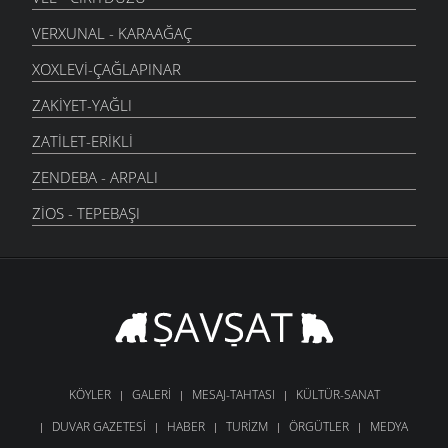
VERXUNAL - KARAAĞAÇ
XOXLEVI-ÇAĞLAPINAR
ZAKIYET-YAĞLI
ZATILET-ERIKLI
ZENDEBA - ARPALI
ZIOS - TEPEBAŞI
KÖYLER
GALERI
MESAJ-TAHTASI
KÜLTÜR-SANAT
DUVAR GAZETESI
HABER
TURIZM
ÖRGÜTLER
MEDYA