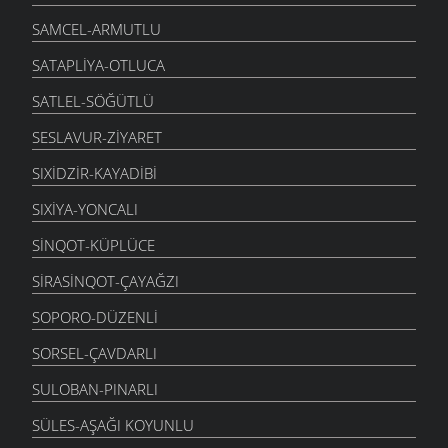
SAMCEL-ARMUTLU
SATAPLIYA-OTLUCA
SATLEL-SÖĞÜTLÜ
SESLAVUR-ZIYARET
SIXIDZIR-KAYADIBI
SIXIYA-YONCALI
SINQOT-KÜPLÜCE
SIRASINQOT-ÇAYAĞZI
SOPORO-DÜZENLI
SORSEL-ÇAVDARLI
SULOBAN-PINARLI
SÜLES-AŞAĞI KOYUNLU