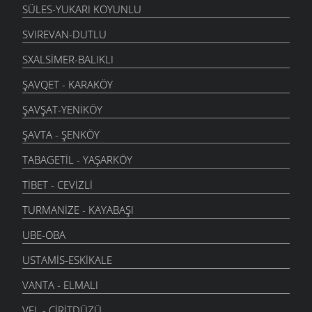
SÜLES-YUKARI KOYUNLU
SVIREVAN-DUTLU
SXALSIMER-BALIKLI
ŞAVQET - KARAKÖY
ŞAVŞAT-YENIKÖY
ŞAVTA - ŞENKÖY
TABAGETIL - YAŞARKÖY
TIBET - CEVIZLI
TURMANIZE - KAYABAŞI
UBE-OBA
USTAMIS-ESKIKALE
VANTA - ELMALI
VEL - CIRITDÜZÜ