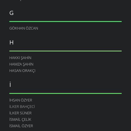
G
GÖKHAN ÖZCAN
H
HAKKI ŞAHIN
HAMZA ŞAHIN
HASAN ORAKÇI
I
IHSAN ÖZYER
İLKER BAHÇECI
İLKER SÜNER
ISMAIL ÇELIK
İSMAIL ÖZYER