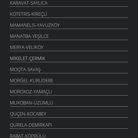
KARAVAT-SAYLICA
KÖTETRIS-KIREÇLI
MAMANELIS-YAVUZKÖY
MANATBA-YEŞILCE
MERYA-VELIKÖY
MIKELET-ÇERMIK
MOQTA-SAVAŞ
MORĞEL-KURUDERE
MOROXOZ-YAMAÇLI
MUXOBAN-ÜZÜMLÜ
QUÇEN-KOCABEY
QURELA-DEMIRKAPI
RABAT-KÖPRÜLÜ