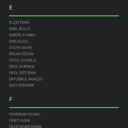
E
ELÇIN TEKIN
EMEL BULUT
EMRIYE ATABEK
ENIS GÜLEL
ENSAR DEMIR
ERCAN ÖZCAN
ERDAL DURMUŞ
EROL DURMUŞ
EROL ÖZTURAN
ERTUĞRUL BAHÇECI
ESAT ÖZDEMIR
F
FEHIMDAR OCAKLI
FERIT YAZAR
FEVZI ŞENER DEMIR