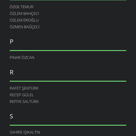
ÖZGE TEMUR
ÖZLEM BAHÇECI
ÖZLEM EROĞLU
ÖZMEN BAĞÇECI
P
PINAR ÖZCAN
R
RAFET ŞENTÜRK
RECEP GÜLEL
REFIYE SALTÜRK
S
SAHIRE IŞIKALTIN