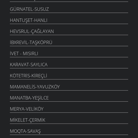
GÜRNATEL-SUSUZ
HANTUŞET-HANLI
HEVSRUL-ÇAĞLAYAN
İBXREVIL-TAŞKÖPRÜ
İVET - MISIRLI
KARAVAT-SAYLICA
KÖTETRIS-KIREÇLI
MAMANELIS-YAVUZKÖY
MANATBA-YEŞILCE
MERYA-VELIKÖY
MIKELET-ÇERMIK
MOQTA-SAVAŞ