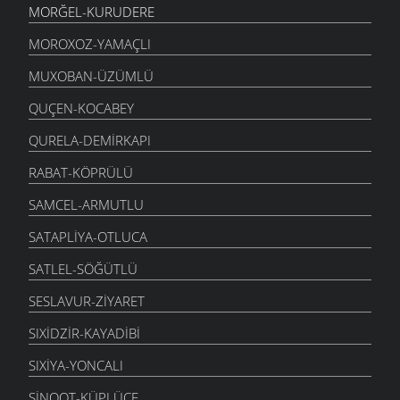
MORĞEL-KURUDERE
MOROXOZ-YAMAÇLI
MUXOBAN-ÜZÜMLÜ
QUÇEN-KOCABEY
QURELA-DEMIRKAPI
RABAT-KÖPRÜLÜ
SAMCEL-ARMUTLU
SATAPLIYA-OTLUCA
SATLEL-SÖĞÜTLÜ
SESLAVUR-ZIYARET
SIXIDZIR-KAYADIBI
SIXIYA-YONCALI
SINQOT-KÜPLÜCE