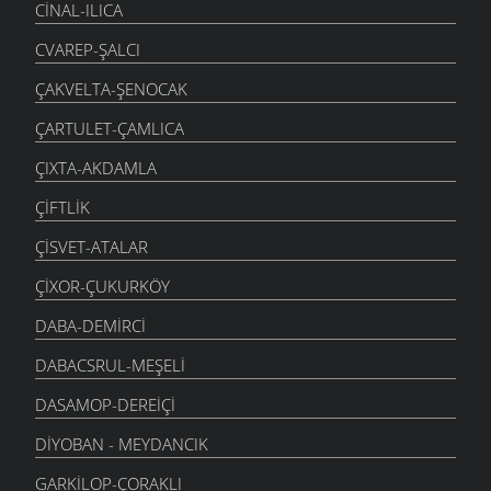
CINAL-ILICA
CVAREP-ŞALCI
ÇAKVELTA-ŞENOCAK
ÇARTULET-ÇAMLICA
ÇIXTA-AKDAMLA
ÇIFTLIK
ÇISVET-ATALAR
ÇIXOR-ÇUKURKÖY
DABA-DEMIRCI
DABACSRUL-MEŞELI
DASAMOP-DEREIÇI
DIYOBAN - MEYDANCIK
GARKILOP-ÇORAKLI