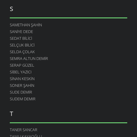
S
SAMETHAN ŞAHIN
SANIYE DEDE
SEDAT BILICI
SELÇUK BILICI
SELDA ÇOLAK
SEMRA ALTUN DEMIR
SERAP GÜZEL
SIBEL YAZICI
SINAN KESKIN
SONER ŞAHIN
SUDE DEMIR
SUDEM DEMIR
T
TANER SANCAR
TANJU KAYAOĞLU