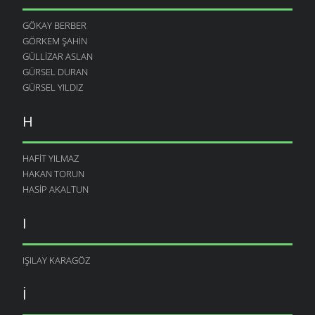
GÖKAY BERBER
GÖRKEM ŞAHIN
GÜLLIZAR ASLAN
GÜRSEL DURAN
GÜRSEL YILDIZ
H
HAFIT YILMAZ
HAKAN TORUN
HASIP AKALTUN
I
IŞILAY KARAGÖZ
I