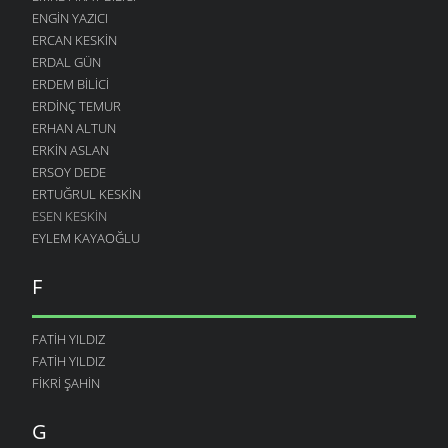
ENGIN YAZICI
ERCAN KESKIN
ERDAL GÜN
ERDEM BILICI
ERDINÇ TEMUR
ERHAN ALTUN
ERKIN ASLAN
ERSOY DEDE
ERTUĞRUL KESKIN
ESEN KESKIN
EYLEM KAYAOĞLU
F
FATIH YILDIZ
FATIH YILDIZ
FIKRI ŞAHIN
G