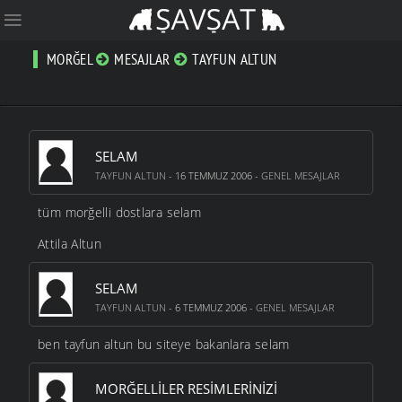
MORĞEL
MESAJLAR
TAYFUN ALTUN
SELAM
TAYFUN ALTUN
- 16 TEMMUZ 2006 -
GENEL MESAJLAR
tüm morğelli dostlara selam
Attila Altun
SELAM
TAYFUN ALTUN
- 6 TEMMUZ 2006 -
GENEL MESAJLAR
ben tayfun altun bu siteye bakanlara selam
MORĞELLILER RESIMLERINIZI