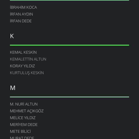
İBRAHIM KOCA
IRFAN AYDIN
IRFAN DEDE
K
KEMAL KESKIN
KEMALETTIN ALTUN
KORAY YILDIZ
KURTULUŞ KESKIN
M
M. NURI ALTUN
MEHMET AÇIKGÖZ
MELICE YILDIZ
MERIYEM DEDE
METE BILICI
MURAT DEDE