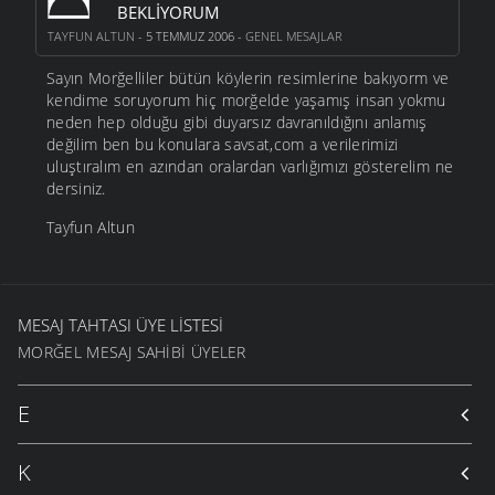
BEKLIYORUM
TAYFUN ALTUN
- 5 TEMMUZ 2006 -
GENEL MESAJLAR
Sayın Morğelliler bütün köylerin resimlerine bakıyorm ve
kendime soruyorum hiç morğelde yaşamış insan yokmu
neden hep olduğu gibi duyarsız davranıldığını anlamış
değilim ben bu konulara savsat,com a verilerimizi
uluştıralım en azından oralardan varlığımızı gösterelim ne
dersiniz.
Tayfun Altun
MESAJ TAHTASI ÜYE LISTESI
MORĞEL MESAJ SAHIBI ÜYELER
E
K