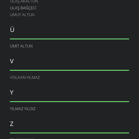
ULAŞ AKALTUN
ULAŞ BAĞÇECI
UMUT ALTUN
Ü
ÜMIT ALTUN
V
VOLKAN YILMAZ
Y
YILMAZ YILDIZ
Z