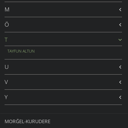
M
Ö
T
TAYFUN ALTUN
U
V
Y
MORĞEL-KURUDERE