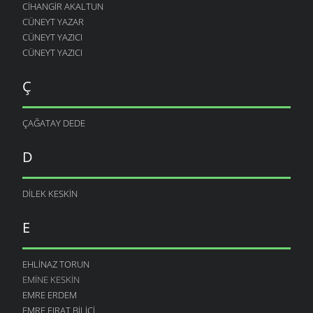
CIHANGIR AKALTUN
CÜNEYT YAZAR
CÜNEYT YAZICI
CÜNEYT YAZICI
Ç
ÇAĞATAY DEDE
D
DILEK KESKIN
E
EHLINAZ TORUN
EMINE KESKIN
EMRE ERDEM
EMRE FIRAT BILICI