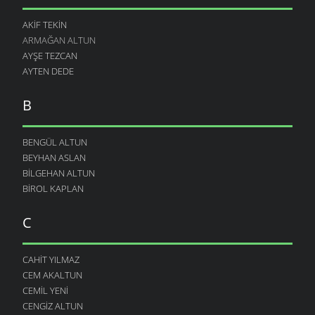
AKIF TEKIN
ARMAĞAN ALTUN
AYŞE TEZCAN
AYTEN DEDE
B
BENGÜL ALTUN
BEYHAN ASLAN
BILGEHAN ALTUN
BIROL KAPLAN
C
CAHIT YILMAZ
CEM AKALTUN
CEMIL YENI
CENGIZ ALTUN