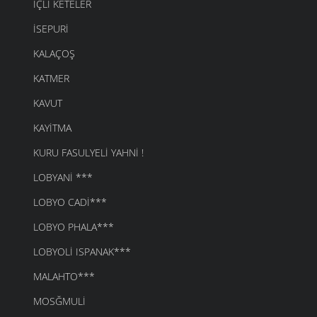
İÇLI KETELER
İSEPURI
KALAÇOŞ
KATMER
KAVUT
KAYITMA
KURU FASULYELI YAHNI !
LOBYANI ***
LOBYO CADI***
LOBYO PHALA***
LOBYOLI ISPANAK***
MALAHTO***
MOSĞMULI