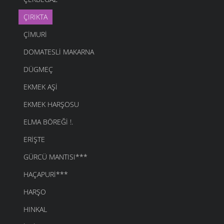
ÇIRIKTA
ÇIMURI
DOMATESLI MAKARNA
DÜGMEÇ
EKMEK AŞI
EKMEK HARŞOSU
ELMA BÖREĞI !.
ERIŞTE
GÜRCÜ MANTISI***
HAÇAPURI***
HARŞO
HINKAL