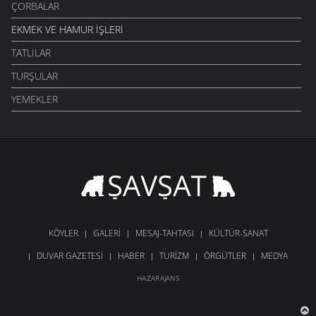
ÇORBALAR
EKMEK VE HAMUR İŞLERI
TATLILAR
TURŞULAR
YEMEKLER
KÖYLER
GALERI
MESAJ-TAHTASI
KÜLTÜR-SANAT
DUVAR GAZETESI
HABER
TURIZM
ÖRGÜTLER
MEDYA
HAZARAJANS