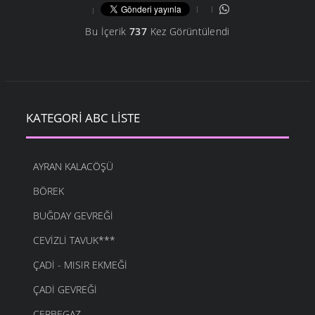
Bu İçerik
737
Kez Görüntülendi
KATEGORI ABC LISTE
AYRAN KALACÖŞÜ
BÖREK
BUĞDAY GEVREĞI
CEVIZLI TAVUK***
ÇADI - MISIR EKMEĞI
ÇADI GEVREĞI
ÇERBEGAZ