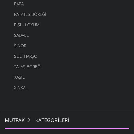
PAPA
PATATES BÖREĞI
PIŞI - LOXUM
SADVEL
SINOR
SULI HARŞO
TALAŞ BÖREĞI
XAŞIL
XINKAL
MUTFAK
KATEGORILERI