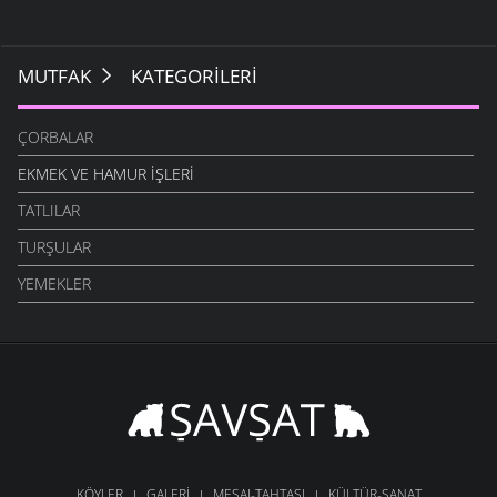
MUTFAK
KATEGORILERI
ÇORBALAR
EKMEK VE HAMUR İŞLERI
TATLILAR
TURŞULAR
YEMEKLER
KÖYLER
GALERI
MESAJ-TAHTASI
KÜLTÜR-SANAT