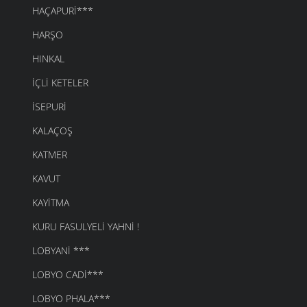
HAÇAPURI***
HARŞO
HINKAL
İÇLI KETELER
İSEPURI
KALAÇOŞ
KATMER
KAVUT
KAYITMA
KURU FASULYELI YAHNI !
LOBYANI ***
LOBYO CADI***
LOBYO PHALA***