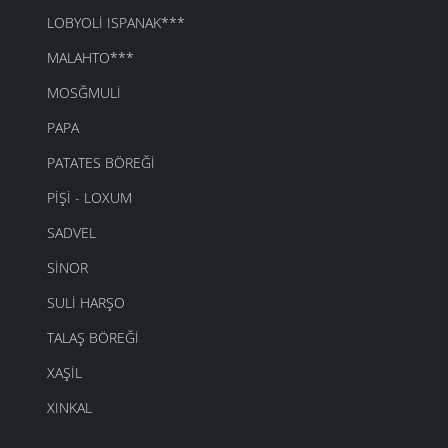
LOBYOLI ISPANAK***
MALAHTO***
MOSĞMULI
PAPA
PATATES BÖREĞI
PIŞI - LOXUM
SADVEL
SINOR
SULI HARŞO
TALAŞ BÖREĞI
XAŞIL
XINKAL