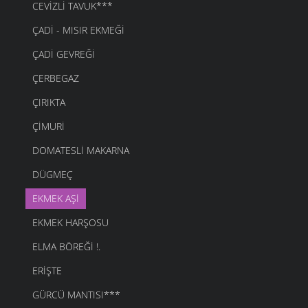
CEVIZLI TAVUK***
ÇADI - MISIR EKMEĞI
ÇADI GEVREĞI
ÇERBEGAZ
ÇIRIKTA
ÇIMURI
DOMATESLI MAKARNA
DÜGMEÇ
EKMEK AŞI
EKMEK HARŞOSU
ELMA BÖREĞI !.
ERIŞTE
GÜRCÜ MANTISI***