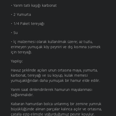
• Yarım tatlı kaşığı karbonat
• 2 Yumurta
• 1/4 Paket tereyağı
• Su
• İç malzemesi olarak kullanılmak üzere; az tuzlu,
erimeyen yumuşak köy peyniri ve dış kısmına sürmek
için tereyağı.
Yapılışı:
Havuz şeklinde açılan unun ortasına maya, yumurta,
karbonat, tereyağı ve su koyup, kulak memesi
yumuşaklığından daha yumuşak bir hamur elde edilir.
Yarım saat dinlendirilerek hamurun mayalanması
sağlanmalıdır.
Kabaran hamurdan bolca unlanmış bir zemine yumruk
büyüklüğünde alınan parçalar kalınca açılır ve ortasına,
çatalla ezip elimizle yoğurduğumuz peynir koyulur.