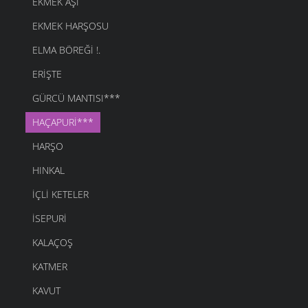
EKMEK AŞI
EKMEK HARŞOSU
ELMA BÖREĞI !.
ERIŞTE
GÜRCÜ MANTISI***
HAÇAPURI***
HARŞO
HINKAL
İÇLI KETELER
İSEPURI
KALAÇOŞ
KATMER
KAVUT