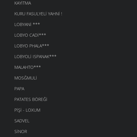
KAYITMA
KURU FASULYELI YAHNI !
LOBYANI ***
LOBYO CADI***
LOBYO PHALA***
LOBYOLI ISPANAK***
MALAHTO***
MOSĞMULI
PAPA
PATATES BÖREĞI
PIŞI - LOXUM
SADVEL
SINOR