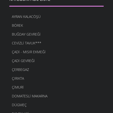
AYRAN KALACÖŞÜ
BÖREK
BUĞDAY GEVREĞI
CEVIZLI TAVUK***
ÇADI - MISIR EKMEĞI
ÇADI GEVREĞI
ÇERBEGAZ
ÇIRIKTA
ÇIMURI
DOMATESLI MAKARNA
DÜGMEÇ