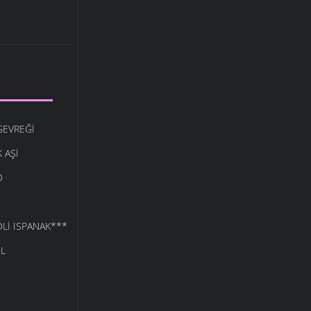
GEVREĞI
 AŞI
O
LI ISPANAK***
L