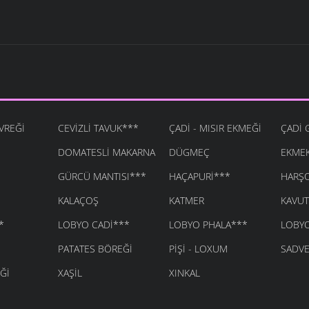
VREĞI
CEVIZLI TAVUK***
ÇADI - MISIR EKMEĞI
ÇADI 
DOMATESLI MAKARNA
DÜGMEÇ
EKMEK
GÜRCÜ MANTISI***
HAÇAPURI***
HARŞ
KALAÇOŞ
KATMER
KAVUT
*
LOBYO CADI***
LOBYO PHALA***
LOBYO
PATATES BÖREĞI
PIŞI - LOXUM
SADVE
ĞI
XAŞIL
XINKAL