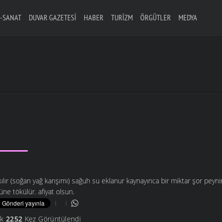
-SANAT
DUVAR GAZETESI
HABER
TURIZM
ÖRGÜTLER
MEDYA
lır (soğan yağ karışımı) sağuh su eklanur kaynayınca bir miktar şor peyni
ne tökülür. afiyat olsun.
ik
2252
Kez Görüntülendi