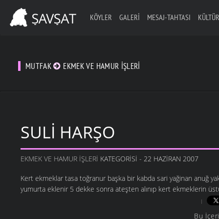
KÖYLER
GALERI
MESAJ-TAHTASI
KÜLTÜR
MUTFAK
EKMEK VE HAMUR İŞLERI
SULI HARŞO
EKMEK VE HAMUR İŞLERI
KATEGORISI - 22 HAZIRAN 2007
Kert ekmeklar tasa toğranur başka bir kabda sari yağinan anuğ yakı
yumurta eklenir 5 dekke sonra ateşten alınıp kert ekmeklerin üstü
Bu İçer