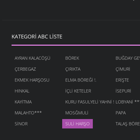
KATEGORI ABC LISTE
AYRAN KALACÖŞÜ
BÖREK
BUĞDAY GE
ÇERBEGAZ
ÇIRIKTA
ÇIMURI
EKMEK HARŞOSU
ELMA BÖREĞI !.
ERIŞTE
HINKAL
İÇLI KETELER
İSEPURI
KAYITMA
KURU FASULYELI YAHNI !
LOBYANI **
MALAHTO***
MOSĞMULI
PAPA
SINOR
SULI HARŞO
TALAŞ BÖRE