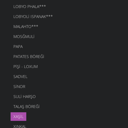
LOBYO PHALA***
LOBYOLI ISPANAK***
MALAHTO***
MOSĞMULI
PAPA
PATATES BÖREĞI
PIŞI - LOXUM
SADVEL
SINOR
SULI HARŞO
TALAŞ BÖREĞI
XAŞIL
XINKAL