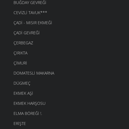
BUĞDAY GEVREĞI
CEVIZLI TAVUK***
ÇADI - MISIR EKMEĞI
ÇADI GEVREĞI
ÇERBEGAZ
ÇIRIKTA
ÇIMURI
DOMATESLI MAKARNA
DÜGMEÇ
EKMEK AŞI
EKMEK HARŞOSU
ELMA BÖREĞI !.
ERIŞTE