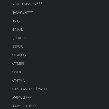
GÜRCÜ MANTISI***
HAÇAPURI***
HARŞO
HINKAL
İÇLI KETELER
İSEPURI
KALAÇOŞ
KATMER
KAVUT
KAYITMA
KURU FASULYELI YAHNI !
LOBYANI ***
LOBYO CADI***