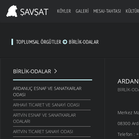
KÖYLER
GALERI
MESAJ-TAHTASI
KÜLTÜR
TOPLUMSAL ÖRGÜTLER
BIRLIK-ODALAR
BIRLIK-ODALAR
ARDAN
ARDANUÇ ESNAF VE SANATKARLAR
BIRLIK-OD
ODASI
ARHAVI TICARET VE SANAYI ODASI
Merkez Ma
ARTVIN ESNAF VE SANATKARLAR
ODALARI
08300 Arda
ARTVIN TICARET SANAYI ODASI
Telefon :