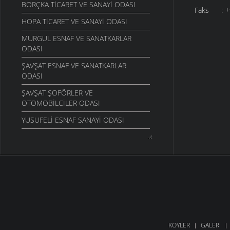
BORÇKA TICARET VE SANAYI ODASI
Faks : +
HOPA TICARET VE SANAYI ODASI
MURGUL ESNAF VE SANATKARLAR
ODASI
ŞAVŞAT ESNAF VE SANATKARLAR
ODASI
ŞAVŞAT ŞOFÖRLER VE
OTOMOBILCILER ODASI
YUSUFELI ESNAF SANAYI ODASI
KÖYLER
GALERI