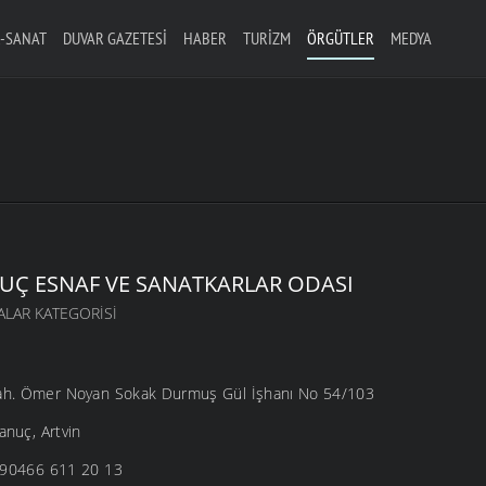
-SANAT
DUVAR GAZETESI
HABER
TURIZM
ÖRGÜTLER
MEDYA
UÇ ESNAF VE SANATKARLAR ODASI
ALAR KATEGORISI
h. Ömer Noyan Sokak Durmuş Gül İşhanı No 54/103
nuç, Artvin
 +90466 611 20 13