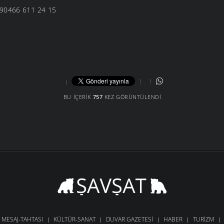
90466 611 24 15
BU İÇERIK
757
KEZ GÖRÜNTÜLENDI
MESAJ-TAHTASI
KÜLTÜR-SANAT
DUVAR GAZETESI
HABER
TURIZM