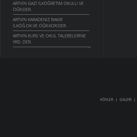
ARTVIN GAZI İLKÖĞRETIM OKULU VE
ÖĞR.DER.
ARTVIN KARADENIZ BAKIR
İLKÖĞ.OK.VE ÖĞR.KOR.DER.
ARTVIN KURS VE OKUL TALEBELERINE
YRD. DER.
ARTVIN KÜLTÜR DAYANIŞMA VE YARD.
DERNEĞI ARTVIN
ARTVIN KÜLTÜR DERNEĞI ANTALYA
ARTVIN KÜLTÜR VE DAYANIŞMA
DERNEĞI ANKARA
ARTVIN KÜLTÜR VE DAYANIŞMA
KÖYLER
GALERI
DERNEĞI KADIKÖY
ARTVIN KÜLTÜR VE YARD. DERNEĞI
İZMIR
ARTVIN LISESI VE ÖĞRENCILERINI
KORUMA DER.