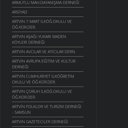
ARMUTLU MAH.DAYANIŞMA DERNEĞI
ARSİYAD
ARTVIN 7 MART İLKÖĞ.OKULU VE
ÖĞ.KOR.DER.
ARTVIN AŞAĞI-YUKARI MADEN
KÖYLERI DERNEĞI
ARTVIN AVCILAR VE ATICILAR DERN.
ARTVIN AVRUPA EĞITIM VE KÜLTÜR
DERNEĞI
ARTVIN CUMHURIYET İLKÖĞRETIM
OKULU VE ÖĞ.KOR.DER.
ARTVIN ÇORUH ILKÖĞ.OKULU VE
ÖĞ.KOR.DER.
ARTVIN FOLKLOR VE TURIZM DERNEĞI
- SAMSUN
ARTVIN GAZETECILER DERNEĞI