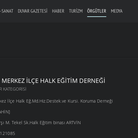
-SANAT
DUVAR GAZETESI
HABER
TURIZM
ÖRGÜTLER
MEDYA
 MERKEZ İLÇE HALK EĞITIM DERNEĞI
R KATEGORISI
kez İlçe Halk Eğ.Md.Hiz.Destek.ve Kursi. Koruma Derneği
AHİN]
rşı M. Tekel Sk.Halk Eğitim binası ARTVİN
 2121085