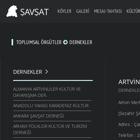
KÖYLER
GALERI
MESAJ-TAHTASI
KÜLTÜR
TOPLUMSAL ÖRGÜTLER
DERNEKLER
DERNEKLER
ARTVIN
ALMANYA ARTVINLILER KÜLTÜR VE
DERNEKLE
DAYANIŞMA DER.
Artvin Mer
ANADOLU YAKASI KARADENIZ ­KÜLTÜR
[Sezahir Ş
ANKARA ŞAVŞAT DERNEĞI
Adres : Ça
ARHAVI FOLKLOR KÜLTÜR VE TURIZM
DERNEĞI
Telefon :