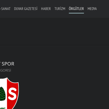
-SANAT
DUVAR GAZETESI
HABER
TURIZM
ÖRGÜTLER
MEDYA
 SPOR
GORISI