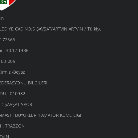
kin
ELEDİYE CAD.NO:5 ŞAVŞAT/ARTVİN ARTVİN / Türkiye
 5172566
hi : 30.12.1986
: 08-009
Kırmızı-Beyaz
EDERASYONU BİLGİLERİ
DU : 010982
 : ŞAVŞAT SPOR
AMASI : BÜYÜKLER 1.AMATÖR KÜME LİGİ
I : TRABZON
RTVİN