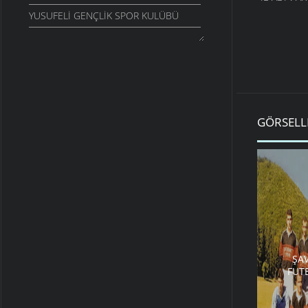
YUSUFELI GENÇLIK SPOR KULÜBÜ
GÖRSELL
ŞA
FUT