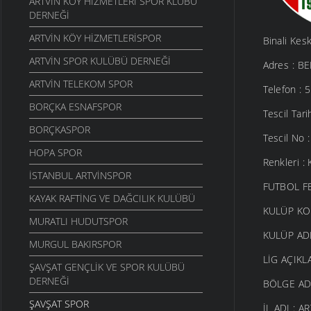
ARTVIN KÖY HIZMETLERI SPOR KLÜBÜ
DERNEĞI
ARTVIN KÖY HIZMETLERISPOR
Binali Kes
ARTVIN SPOR KULÜBÜ DERNEĞI
Adres : B
ARTVIN TELEKOM SPOR
Telefon :
BORÇKA ESNAFSPOR
Tescil Tari
BORÇKASPOR
Tescil No 
HOPA SPOR
Renkleri : 
İSTANBUL ARTVINSPOR
FUTBOL F
KAYAK RAFTING VE DAĞCILIK KULÜBÜ
KULÜP KO
MURATLI HUDUTSPOR
KULÜP ADI
MURGUL BAKIRSPOR
LİG AÇIKL
ŞAVŞAT GENÇLIK VE SPOR KULÜBÜ
DERNEĞI
BÖLGE AD
ŞAVŞAT SPOR
İL ADI : A