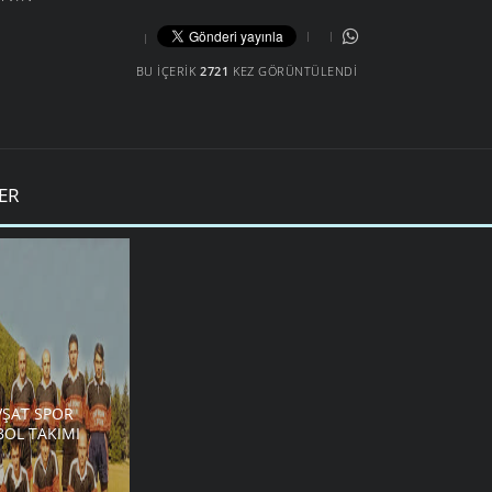
BU İÇERIK
2721
KEZ GÖRÜNTÜLENDI
ER
VŞAT SPOR
BOL TAKIMI