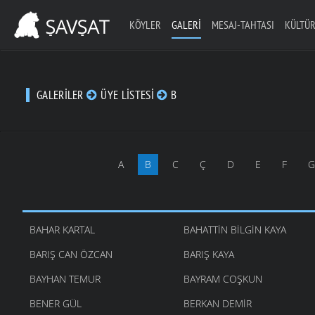
KÖYLER
GALERI
MESAJ-TAHTASI
KÜLTÜR
GALERILER
ÜYE LISTESI
B
A
B
C
Ç
D
E
F
G
BAHAR KARTAL
BAHATTIN BILGIN KAYA
BARIŞ CAN ÖZCAN
BARIŞ KAYA
BAYHAN TEMUR
BAYRAM COŞKUN
BENER GÜL
BERKAN DEMIR