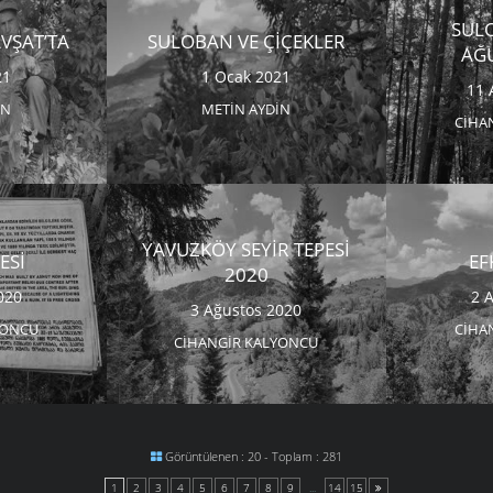
SUL
VŞAT’TA
SULOBAN VE ÇIÇEKLER
AĞ
21
1 Ocak 2021
11 
IN
METIN AYDIN
CIHA
YAVUZKÖY SEYIR TEPESI
SESI
EF
2020
020
2 
3 Ağustos 2020
YONCU
CIHA
CIHANGIR KALYONCU
Görüntülenen : 20 - Toplam : 281
1
2
3
4
5
6
7
8
9
...
14
15