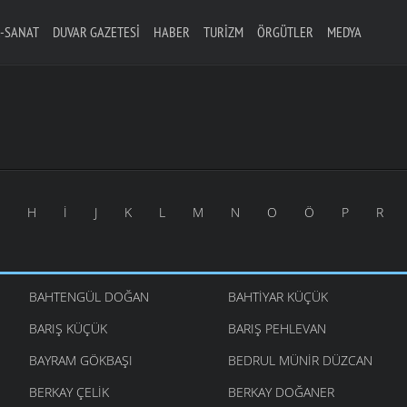
-SANAT
DUVAR GAZETESI
HABER
TURIZM
ÖRGÜTLER
MEDYA
H
İ
J
K
L
M
N
O
Ö
P
R
BAHTENGÜL DOĞAN
BAHTIYAR KÜÇÜK
BARIŞ KÜÇÜK
BARIŞ PEHLEVAN
BAYRAM GÖKBAŞI
BEDRUL MÜNIR DÜZCAN
BERKAY ÇELIK
BERKAY DOĞANER