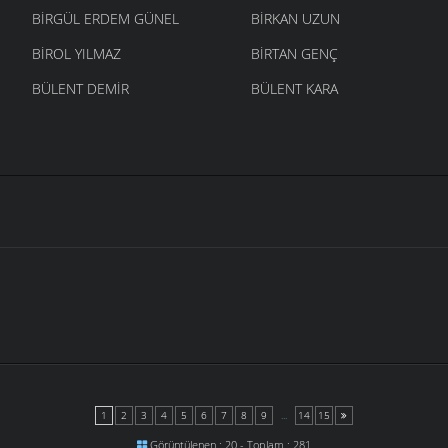
BIRGÜL ERDEM GÜNEL
BIRKAN UZUN
BIROL YILMAZ
BIRTAN GENÇ
BÜLENT DEMIR
BÜLENT KARA
1
2
3
4
5
6
7
8
9
...
14
15
Görüntülenen : 20 - Toplam : 281