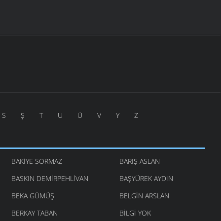
S
Ş
T
U
Ü
V
Y
Z
BAKIYE SORMAZ
BARIŞ ASLAN
BASKIN DEMIRPEHLIVAN
BAŞYÜREK AYDIN
BEKA GÜMÜŞ
BELGIN ARSLAN
BERKAY TABAN
BILGI YOK