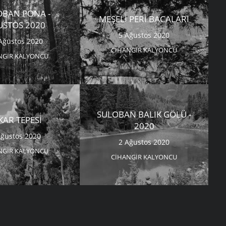
OBAN PONA -
MEŞELI PERI BACALARI
USTOS 2020
5 Ağustos 2020
Ağustos 2020
CIHANGIR KALYONCU
NGIR KALYONCU
SULOBAN BALIK GÖLÜ -
KAR TEPESI
2020
Ağustos 2020
2 Ağustos 2020
NGIR KALYONCU
CIHANGIR KALYONCU