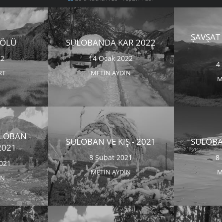
ŞAVŞAT
GÖLÜ
SULOBANDA KAR 2022
22
14 Ocak 2022
4
RT
METIN AYDIN
M
ULOBAN -
SULOBAN VE KIŞ - 2021
SULOBA
2021
8 Şubat 2021
8
021
METIN AYDIN
M
IN