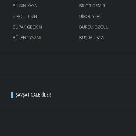
BILGIN KAYA
BILOR DEMIR
BIROL TEKIN
BIROL YERLI
BURAK GEÇKIN
BURCU ÖZGÜL
BÜLENT YAZAR
BÜŞRA USTA
ŞAVŞAT GALERILER