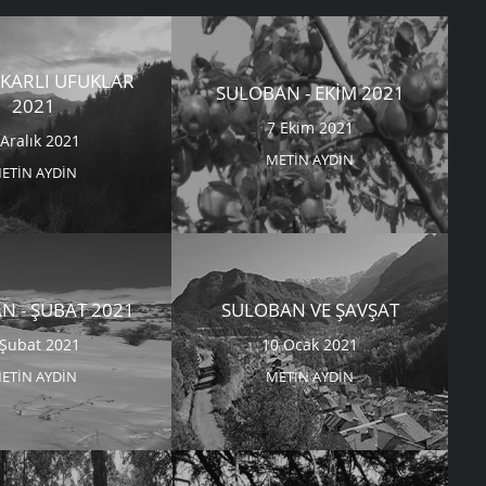
 KARLI UFUKLAR
SULOBAN - EKIM 2021
2021
7 Ekim 2021
 Aralık 2021
METIN AYDIN
ETIN AYDIN
N - ŞUBAT 2021
SULOBAN VE ŞAVŞAT
 Şubat 2021
10 Ocak 2021
ETIN AYDIN
METIN AYDIN