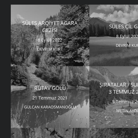
SÜLES ARQIYET AGARA
SÜLES ÇIL 
GEZISI
8 Eylül 20
8 Eylül 2022
DEVRIM KU
DEVRIM KURT
ŞIRATALAR / S
RUTAV GÖLÜ
3 TEMMUZ 
21 Temmuz 2021
5 Temmuz 2
GÜLCAN KARAOSMANOĞLU
METIN AYD