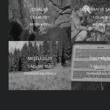
ODALAR
SULOBAN VE ŞA
1 Ocak 2021
1 Ocak 20
ERDEN AYDIN
METIN AYD
MEŞELI 2020
TIBET KILI
5 Ağustos 2020
3 Ağustos 2
CIHANGIR KALYONCU
CIHANGIR KAL