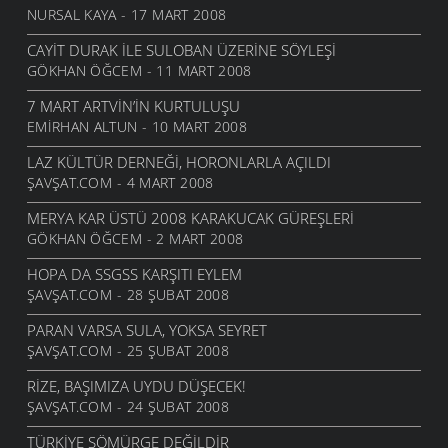
NURSAL KAYA - 17 MART 2008
CAYIT DURAK İLE SULOBAN ÜZERINE SÖYLEŞI
GÖKHAN ÖĞCEM - 11 MART 2008
7 MART ARTVIN’IN KURTULUŞU
EMIRHAN ALTUN - 10 MART 2008
LAZ KÜLTÜR DERNEĞI, HORONLARLA AÇILDI
ŞAVŞAT.COM - 4 MART 2008
MERYA KAR ÜSTÜ 2008 KARAKUCAK GÜREŞLERI
GÖKHAN ÖĞCEM - 2 MART 2008
HOPA DA SSGSS KARŞITI EYLEM
ŞAVŞAT.COM - 28 ŞUBAT 2008
PARAN VARSA SULA, YOKSA SEYRET
ŞAVŞAT.COM - 25 ŞUBAT 2008
RIZE, BAŞIMIZA UYDU DÜŞECEK!
ŞAVŞAT.COM - 24 ŞUBAT 2008
TÜRKIYE SÖMÜRGE DEĞILDIR