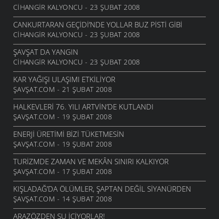
CIHANGIR KALYONCU - 23 ŞUBAT 2008
CANKURTARAN GEÇIDI’NDE YOLLAR BUZ PISTI GIBI
CIHANGIR KALYONCU - 23 ŞUBAT 2008
ŞAVŞAT DA YANGIN
CIHANGIR KALYONCU - 23 ŞUBAT 2008
KAR YAĞIŞI ULAŞIMI ETKILIYOR
ŞAVŞAT.COM - 21 ŞUBAT 2008
HALKEVLERI 76. YILI ARTVIN’DE KUTLANDI
ŞAVŞAT.COM - 19 ŞUBAT 2008
ENERJI ÜRETIMI BIZI TÜKETMESIN
ŞAVŞAT.COM - 19 ŞUBAT 2008
TURIZMDE ZAMAN VE MEKÂN SINIRI KALKIYOR
ŞAVŞAT.COM - 17 ŞUBAT 2008
KIŞLADAĞ’DA ÖLÜMLER, ŞAPTAN DEĞIL SIYANÜRDEN
ŞAVŞAT.COM - 14 ŞUBAT 2008
ARAZÖZDEN SU IÇIYORLAR!