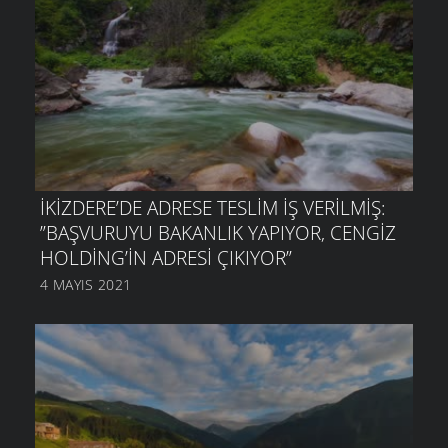
İKIZDERE’DE ADRESE TESLIM IŞ VERILMIŞ:
”BAŞVURUYU BAKANLIK YAPIYOR, CENGIZ
HOLDING’IN ADRESI ÇIKIYOR”
4 MAYIS 2021