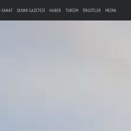
-SANAT
DUVAR GAZETESI
HABER
TURIZM
ÖRGÜTLER
MEDYA