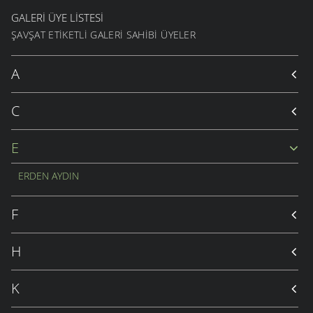
GALERI ÜYE LISTESI
ŞAVŞAT ETIKETLI GALERI SAHIBI ÜYELER
A
C
E
ERDEN AYDIN
F
H
K