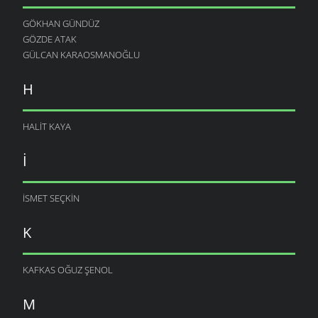
GÖKHAN GÜNDÜZ
GÖZDE ATAK
GÜLCAN KARAOSMANOĞLU
H
HALIT KAYA
I
ISMET SEÇKIN
K
KAFKAS OĞUZ ŞENOL
M