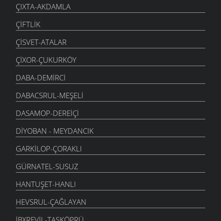
ÇIXTA-AKDAMLA
ÇIFTLIK
ÇISVET-ATALAR
ÇIXOR-ÇUKURKÖY
DABA-DEMIRCI
DABACSRUL-MEŞELI
DASAMOP-DEREIÇI
DIYOBAN - MEYDANCIK
GARKILOP-ÇORAKLI
GÜRNATEL-SUSUZ
HANTUŞET-HANLI
HEVSRUL-ÇAĞLAYAN
İBXREVIL-TAŞKÖPRÜ