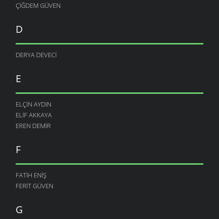
ÇIĞDEM GÜVEN
D
DERYA DEVECI
E
ELÇIN AYDIN
ELIF AKKAYA
EREN DEMIR
F
FATIH ENIŞ
FERIT GÜVEN
G