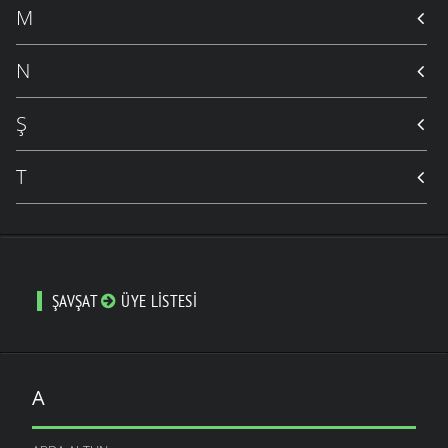
M
N
Ş
T
ŞAVŞAT
ÜYE LISTESI
A