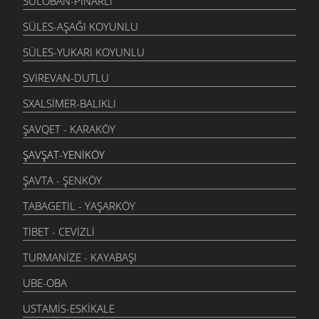
SULOBAN-PINARLI
SÜLES-AŞAĞI KOYUNLU
SÜLES-YUKARI KOYUNLU
SVIREVAN-DUTLU
SXALSIMER-BALIKLI
ŞAVQET - KARAKÖY
ŞAVŞAT-YENIKÖY
ŞAVTA - ŞENKÖY
TABAGETIL - YAŞARKÖY
TIBET - CEVIZLI
TURMANIZE - KAYABAŞI
UBE-OBA
USTAMIS-ESKIKALE