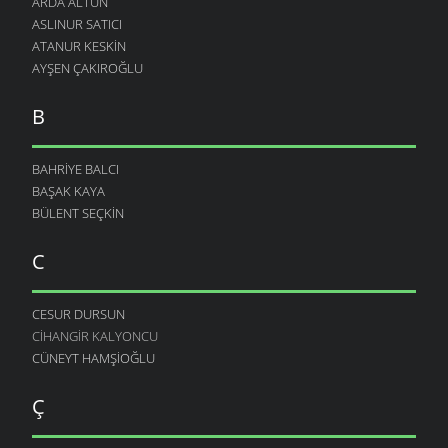
ARDA ALTUN
ASLINUR SATICI
ATANUR KESKIN
AYŞEN ÇAKIROĞLU
B
BAHRIYE BALCI
BAŞAK KAYA
BÜLENT SEÇKIN
C
CESUR DURSUN
CIHANGIR KALYONCU
CÜNEYT HAMŞIOĞLU
Ç