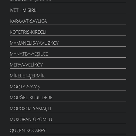
İVET - MISIRLI
KARAVAT-SAYLICA
KÖTETRIS-KIREÇLI
MAMANELIS-YAVUZKÖY
MANATBA-YEŞILCE
MERYA-VELIKÖY
MIKELET-ÇERMIK
MOQTA-SAVAŞ
MORĞEL-KURUDERE
MOROXOZ-YAMAÇLI
MUXOBAN-ÜZÜMLÜ
QUÇEN-KOCABEY