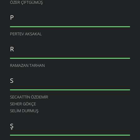
ÖZER ÇIFTGÜMÜŞ
P
PERTEV AKSAKAL
R
RAMAZAN TARHAN
S
SECAATTIN ÖZDEMIR
SEHER GÖKÇE
SELIM DURMUŞ
Ş