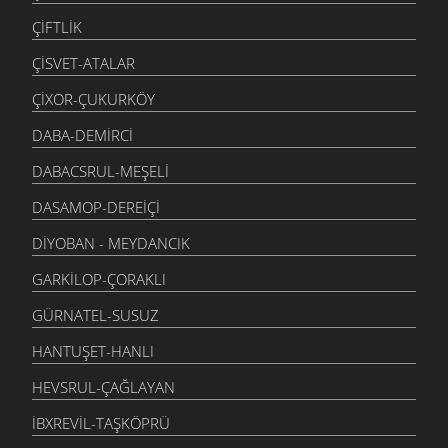
ÇIFTLIK
ÇISVET-ATALAR
ÇIXOR-ÇUKURKÖY
DABA-DEMIRCI
DABACSRUL-MEŞELI
DASAMOP-DEREIÇI
DIYOBAN - MEYDANCIK
GARKILOP-ÇORAKLI
GÜRNATEL-SUSUZ
HANTUŞET-HANLI
HEVSRUL-ÇAĞLAYAN
İBXREVIL-TAŞKÖPRÜ