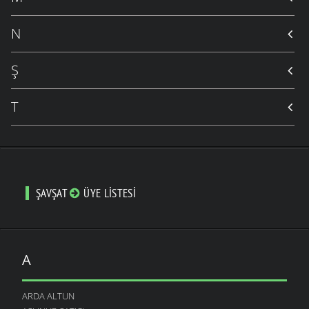
N
Ş
T
ŞAVŞAT
ÜYE LISTESI
A
ARDA ALTUN