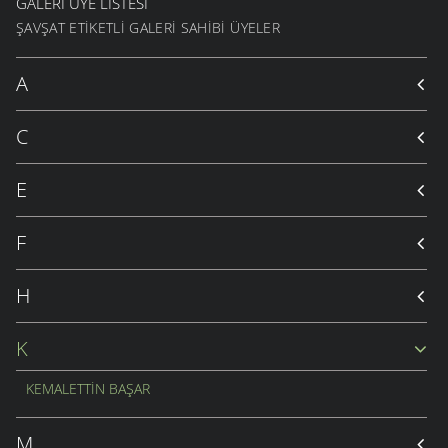
GALERI ÜYE LISTESI
ŞAVŞAT ETIKETLI GALERI SAHIBI ÜYELER
A
C
E
F
H
K
KEMALETTIN BAŞAR
M