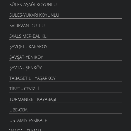
SÜLES-AŞAĞI KOYUNLU
SÜLES-YUKARI KOYUNLU
SVIREVAN-DUTLU
SXALSIMER-BALIKLI
ŞAVQET - KARAKÖY
ŞAVŞAT-YENIKÖY
ŞAVTA - ŞENKÖY
TABAGETIL - YAŞARKÖY
TIBET - CEVIZLI
TURMANIZE - KAYABAŞI
UBE-OBA
USTAMIS-ESKIKALE
VANTA - ELMALI