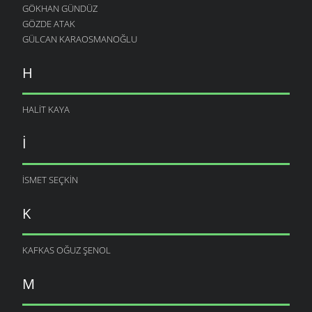
GÖKHAN GÜNDÜZ
GÖZDE ATAK
GÜLCAN KARAOSMANOĞLU
H
HALIT KAYA
I
ISMET SEÇKIN
K
KAFKAS OĞUZ ŞENOL
M