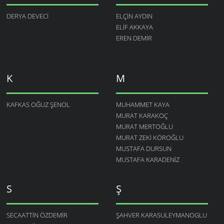
DERYA DEVECI
ELÇIN AYDIN
ELIF AKKAYA
EREN DEMIR
K
M
KAFKAS OĞUZ ŞENOL
MUHAMMET KAYA
MURAT KARAKOÇ
MURAT MERTOĞLU
MURAT ZEKI KÖROĞLU
MUSTAFA DURSUN
MUSTAFA KARADENIZ
S
Ş
SECAATTIN ÖZDEMIR
ŞAHVER KARASULEYMANOGLU