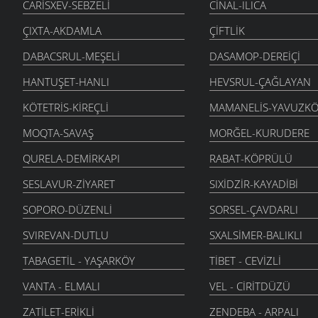
CARISXEV-SEBZELI
CINAL-ILICA
ÇIXTA-AKDAMLA
ÇIFTLIK
DABACSRUL-MEŞELI
DASAMOP-DEREIÇI
HANTUŞET-HANLI
HEVSRUL-ÇAĞLAYAN
KÖTETRIS-KIREÇLI
MAMANELIS-YAVUZKÖ
MOQTA-SAVAŞ
MORĞEL-KURUDERE
QURELA-DEMIRKAPI
RABAT-KÖPRÜLÜ
SESLAVUR-ZIYARET
SIXIDZIR-KAYADIBI
SOPORO-DÜZENLI
SORSEL-ÇAVDARLI
SVIREVAN-DUTLU
SXALSIMER-BALIKLI
TABAGETIL - YAŞARKÖY
TIBET - CEVIZLI
VANTA - ELMALI
VEL - CIRITDÜZÜ
ZATILET-ERIKLI
ZENDEBA - ARPALI