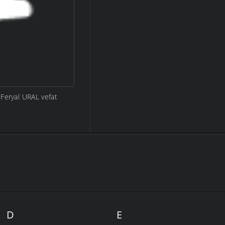
 Feryal URAL vefat
D
E