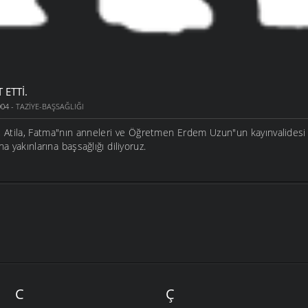
 ETTI.
004 -
TAZIYE-BAŞSAĞLIĞI
al, Atila, Fatma"nın anneleri ve Öğretmen Erdem Uzun"un kayınvalidesi
na yakınlarına başsağlığı diliyoruz.
C
Ç