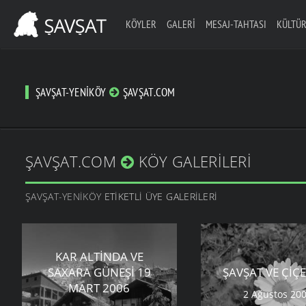
KÖYLER
GALERI
MESAJ-TAHTASI
KÜLTÜR
ŞAVŞAT-YENIKÖY
ŞAVŞAT.COM
ŞAVŞAT.COM
KÖY GALERILERI
ŞAVŞAT-YENIKÖY
ETIKETLI ÜYE GALERILERI
KAR ALTINDA VE
SAXARA GÜNEŞI 19
ŞAVŞAT VE ÇIÇ
MART 2006
2 Ağustos 20