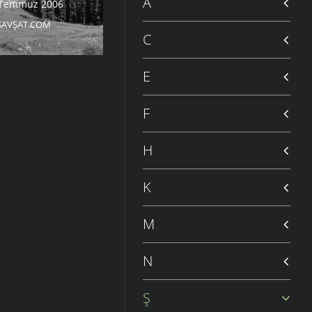
A
 Temmuz 2006
ŞAVŞAT.COM
C
E
F
H
K
M
N
Ş