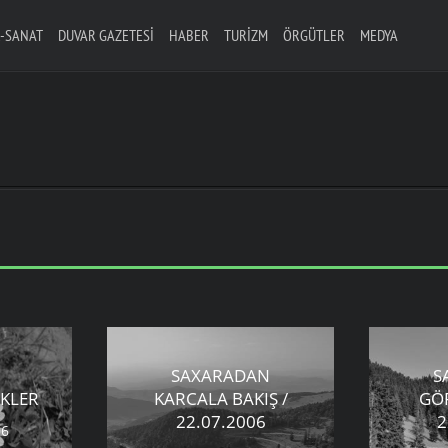
-SANAT
DUVAR GAZETESI
HABER
TURIZM
ÖRGÜTLER
MEDYA
SAXARADAN
S
EKLER
KARCALA BAKIŞ /
GÖ
22.07.2006
2
06