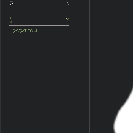
G
Ş
ŞAVŞAT.COM