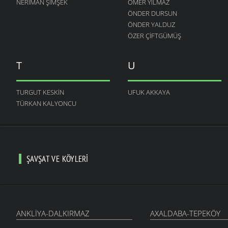
NERIMAN ŞIMŞEK
ÖMER YILMAZ
ÖNDER DURSUN
ÖNDER YALDUZ
ÖZER ÇIFTGÜMÜŞ
T
U
TURGUT KESKIN
UFUK AKKAYA
TÜRKAN KALYONCU
ŞAVŞAT VE KÖYLERI
ANKLIYA-DALKIRMAZ
AXALDABA-TEPEKÖY