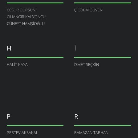
CESUR DURSUN
ÇIĞDEM GÜVEN
CIHANGIR KALYONCU
CÜNEYT HAMŞIOĞLU
H
I
HALIT KAYA
ISMET SEÇKIN
P
R
PERTEV AKSAKAL
RAMAZAN TARHAN