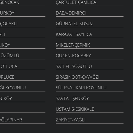
-ŞENOCAK
ÇARTULET-ÇAMLICA
KURKÖY
DABA-DEMIRCI
-ÇORAKLI
GÜRNATEL-SUSUZ
RLI
KARAVAT-SAYLICA
LIKÖY
MIKELET-ÇERMIK
-ÜZÜMLÜ
QUÇEN-KOCABEY
-OTLUCA
SATLEL-SÖĞÜTLÜ
ÜPLÜCE
SIRASINQOT-ÇAYAĞZI
AĞI KOYUNLU
SÜLES-YUKARI KOYUNLU
NIKÖY
ŞAVTA - ŞENKÖY
USTAMIS-ESKIKALE
AĞLAPINAR
ZAKIYET-YAĞLI