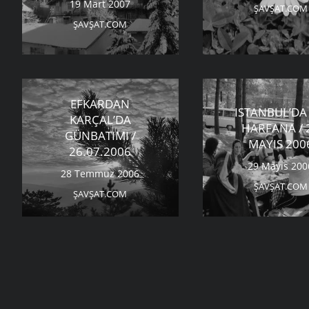
19 Mart 2007
ŞAVŞAT.COM
ŞAVŞAT.COM
EFKARDAN
ISTANBUL’DA 
KARÇAL’DA
HARFANA / 
GÜNBATIMI /
MAYIS 200
26.07.2006
29 Mayıs 200
28 Temmuz 2006
ŞAVŞAT.COM
ŞAVŞAT.COM