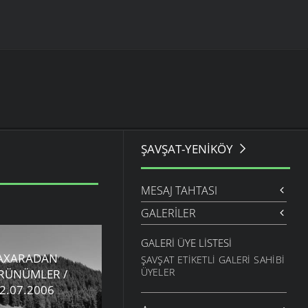
ŞAVŞAT-YENIKÖY
MESAJ TAHTASI
GALERILER
GALERI ÜYE LISTESI
AXARADAN
ŞAVŞAT ETIKETLI GALERI SAHIBI
ÜYELER
RÜNÜMLER /
2.07.2006