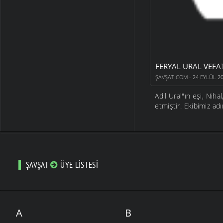
FERYAL URAL VEFAT
ŞAVŞAT.COM
- 24 EYLÜL 2
Adil Ural"ın eşi, Nih
etmiştir. Ekibimiz adı
ŞAVŞAT
ÜYE LISTESI
A
B