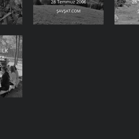
28 Temmuz 2006
28
ŞAVŞAT.COM
İLK
28
6
6