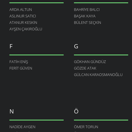
ARDA ALTUN
BAHRIYE BALCI
ASLINUR SATICI
BAŞAK KAYA
ATANUR KESKIN
BÜLENT SEÇKIN
AYŞEN ÇAKIROĞLU
F
G
FATIH ENIŞ
GÖKHAN GÜNDÜZ
FERIT GÜVEN
GÖZDE ATAK
GÜLCAN KARAOSMANOĞLU
N
Ö
NADIDE AYGEN
ÖMER TORUN