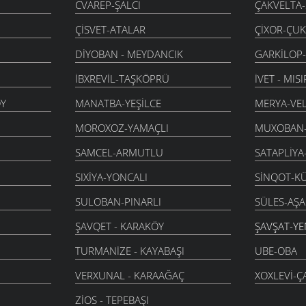
CVAREP-ŞALCI
ÇAKVELTA
ÇISVET-ATALAR
ÇIXOR-ÇU
DIYOBAN - MEYDANCIK
GARKILOP
İBXREVIL-TAŞKÖPRÜ
İVET - MISI
Y
MANATBA-YEŞILCE
MERYA-VE
MOROXOZ-YAMAÇLI
MUXOBAN
SAMCEL-ARMUTLU
SATAPLIYA
SIXIYA-YONCALI
SINQOT-K
SULOBAN-PINARLI
SÜLES-AŞ
ŞAVQET - KARAKÖY
ŞAVŞAT-YE
TURMANIZE - KAYABAŞI
UBE-OBA
VERXUNAL - KARAAĞAÇ
XOXLEVI-Ç
ZIOS - TEPEBAŞI