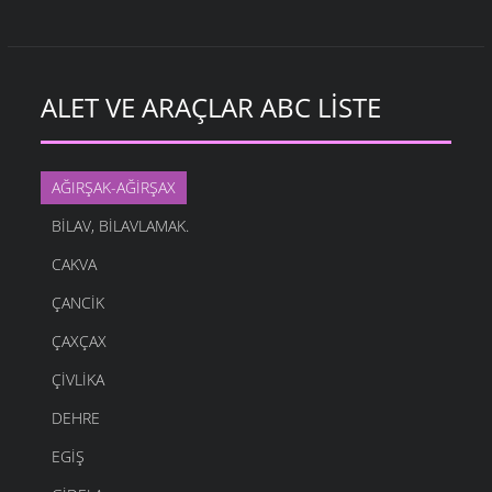
ALET VE ARAÇLAR ABC LISTE
AĞIRŞAK-AĞIRŞAX
BILAV, BILAVLAMAK.
CAKVA
ÇANCIK
ÇAXÇAX
ÇIVLIKA
DEHRE
EGIŞ