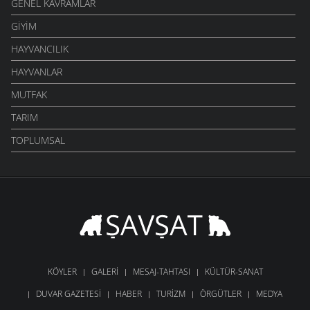
GENEL KAVRAMLAR
GIYIM
HAYVANCILIK
HAYVANLAR
MUTFAK
TARIM
TOPLUMSAL
KÖYLER
GALERI
MESAJ-TAHTASI
KÜLTÜR-SANAT
DUVAR GAZETESI
HABER
TURIZM
ÖRGÜTLER
MEDYA