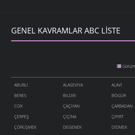
GENEL KAVRAMLAR ABC LISTE
Görünt
ABURLI
ALASEVIYA
ALAVI
BERES
BILDIR
BÖGÜR
COK
ÇAÇIYAN
ÇARBADAN
ÇERPEŞ
ÇIÇINA
ÇIPIRT
ÇÖRÜŞMEK
DEGENEK
DIDMEK