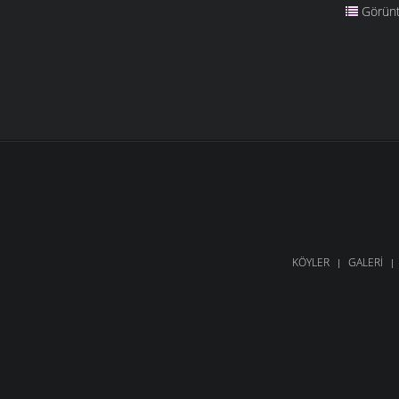
Görünt
KÖYLER
GALERI