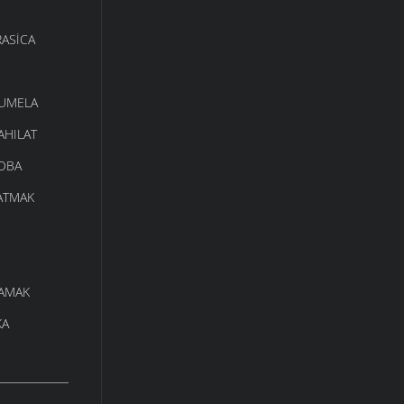
ASICA
UMELA
HILAT
OBA
ATMAK
AMAK
KA