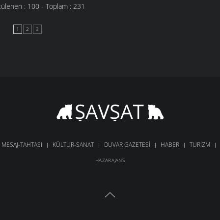
ülenen : 100 - Toplam : 231
1
2
3
MESAJ-TAHTASI
KÜLTÜR-SANAT
DUVAR GAZETESI
HABER
TURIZM
HAZARAJANS