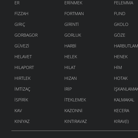
ER
ERINMEK
FELEMMA
FIZZAH
FORTMAN
FUND
GIRIÇ
GIRINTI
GKOLO
GORBAGOR
GORLUK
GÖZE
GÜVEZI
HARBI
HARBUTLAM
HELAVET
HELEK
HENEK
HILAPORT
HILAT
HIM
HIRTLEK
HIZAN
HOTAK
İMTIZAÇ
İRIP
İŞKANLAMA
İSPIRIK
İTEKLEMEK
KALMAKAL
KAV
KAZONNI
KECERA
KINIYAZ
KINTIRAVAZ
KIRAV(I)