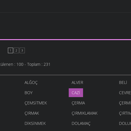
1
2
3
ülenen : 100 - Toplam : 231
ALĞOÇ
ALVER
BELI
BOY
CAZI
CEVR
ÇEMSITMEK
ÇERMA
ÇERMI
ÇIRMAK
ÇIRMIKLAMAK
ÇIRTI
DIKSINMEK
DOLAMAÇ
DOLU