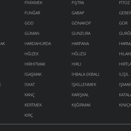
FINIKMEK
FIŞTRA
FITOZ
FUNĞAR
GABAP
GEBER
GOD
GÖNAKOP
GOR
GÜMAN
GUNZURA
GURĞ
AK
HARDAHURDA
HARFANA
HARMA
HĞIZEK
HĞUZSI
HILAK
HIRHITMAK
HIRLI
HIRTL
İGAŞMAK
İHBALA (IKBAL)
İLIŞIL
K
İSKAT
İŞKILLENMEK
İŞMAR
KANÇ
KARIŞKAL
KATAL
KERTMEK
KIJĞIRMAK
KINIÇ
KIRÇ