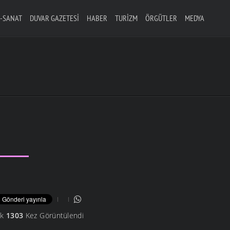
-SANAT
DUVAR GAZETESI
HABER
TURIZM
ÖRGÜTLER
MEDYA
ik
1303
Kez Görüntülendi