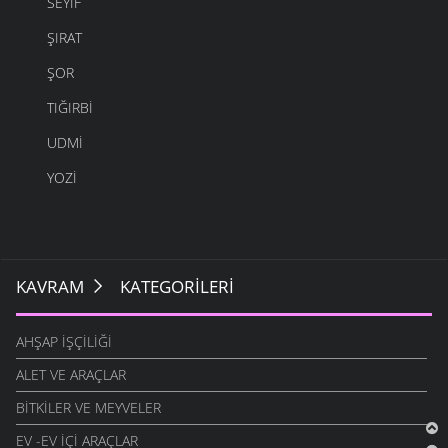
SEYIF
ŞIRAT
ŞOR
TIĞIRBI
UDMI
YOZI
KAVRAM
KATEGORILERI
AHŞAP İŞÇILIĞI
ALET VE ARAÇLAR
BITKILER VE MEYVELER
EV -EV İÇI ARAÇLAR