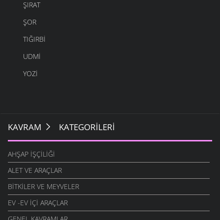
ŞIRAT
ŞOR
TIĞIRBI
UDMI
YOZI
KAVRAM
KATEGORILERI
AHŞAP İŞÇILIĞI
ALET VE ARAÇLAR
BITKILER VE MEYVELER
EV -EV İÇI ARAÇLAR
GENEL KAVRAMLAR