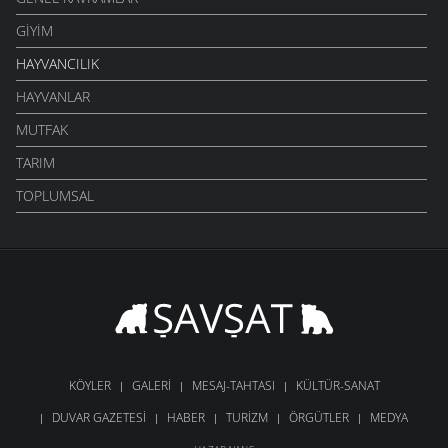
GIYIM
HAYVANCILIK
HAYVANLAR
MUTFAK
TARIM
TOPLUMSAL
KÖYLER
GALERI
MESAJ-TAHTASI
KÜLTÜR-SANAT
DUVAR GAZETESI
HABER
TURIZM
ÖRGÜTLER
MEDYA