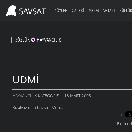
KÖYLER
GALERI
MESAJ-TAHTASI
KÜLTÜR
SÖZLÜK
HAYVANCILIK
UDMI
HAYVANCILIK
KATEGORISI - 18 MART 2005
Bıçaksız ölen hayvan. Murdar.
Bu İçer