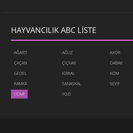
HAYVANCILIK ABC LISTE
AĞARTI
AĞUZ
AXOR
ÇAÇAN
ÇIÇKAR
DABAK
GEDEL
KIRKAL
KOM
RAMKA
SANASKAL
SEYIF
UDMI
YOZI