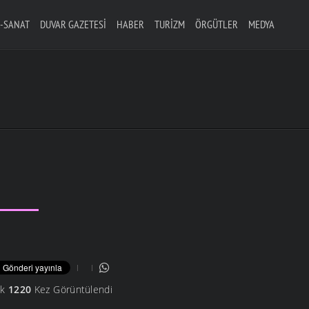
-SANAT
DUVAR GAZETESI
HABER
TURIZM
ÖRGÜTLER
MEDYA
ik
1220
Kez Görüntülendi