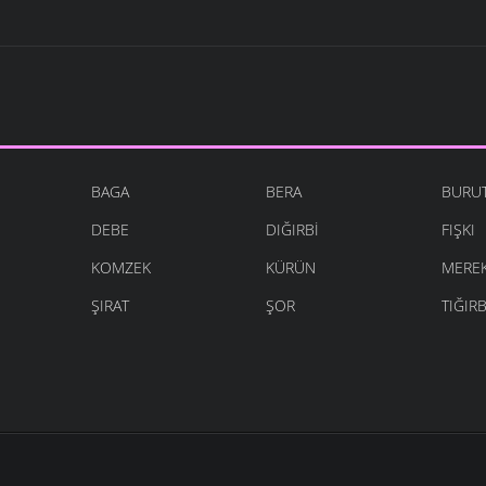
BAGA
BERA
BURU
DEBE
DIĞIRBI
FIŞKI
KOMZEK
KÜRÜN
MERE
ŞIRAT
ŞOR
TIĞIRB