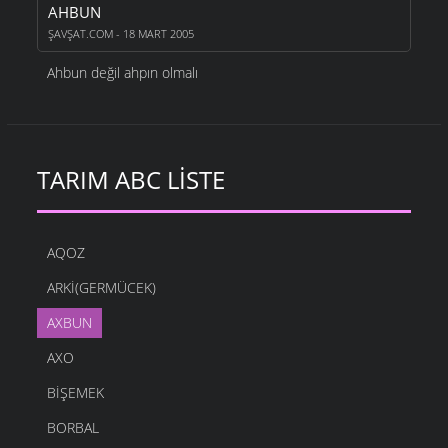
AHBUN
ŞAVŞAT.COM - 18 MART 2005
Ahbun değil ahpın olmalı
TARIM ABC LISTE
AQOZ
ARKI(GERMÜCEK)
AXBUN
AXO
BIŞEMEK
BORBAL