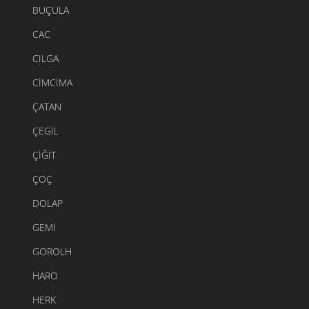
BUÇULA
CAC
CILGA
CIMCIMA
ÇATAN
ÇEGIL
ÇIĞIT
ÇOÇ
DOLAP
GEMI
GOROLH
HARO
HERK