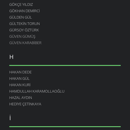
GÖKÇE YILDIZ
GÖKHAN DEMIRCI
GÜLDEN GÜL
GÜLTEKIN TORUN
GÜRSOY ÖZTÜRK
GÜVEN GÜMÜŞ
GÜVEN KARABIBER
H
HAKAN DEDE
HAKAN GÜL
HAKAN KURI
HAMDULLAH KARAMOLLAOĞLU
HAZAL AYDIN
HEDIYE ÇETINKAYA
I