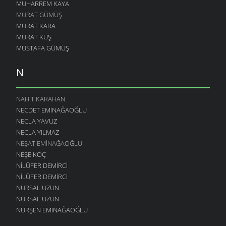
MUHARREM KAYA
MURAT GÜMÜŞ
MURAT KARA
MURAT KUŞ
MUSTAFA GÜMÜŞ
N
NAHIT KARAHAN
NECDET EMINAĞAOĞLU
NECLA YAVUZ
NECLA YILMAZ
NEŞAT EMINAĞAOĞLU
NEŞE KOÇ
NILÜFER DEMIRCI
NILÜFER DEMIRCI
NURSAL UZUN
NURSAL UZUN
NURŞEN EMINAĞAOĞLU