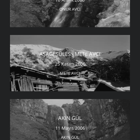
ONUR AVCI
AŞAĞI SÜLES - METE AVCI
25 Kasım 2006
METE AVCI
AKIN GÜL
11 Mayıs 2006
AKIN GÜL