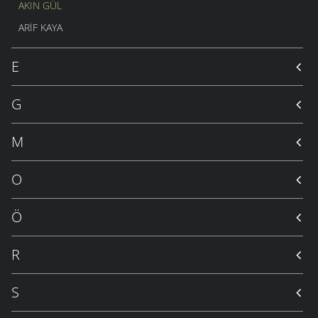
AKIN GÜL
ARIF KAYA
E
G
M
O
Ö
R
S