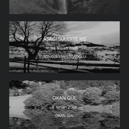
AŞAĞI SÜLES’TE KIŞ
18 Nisan 2006
SONGÜL EMINAĞAOĞLU
OKAN GÜL
8 Nisan 2006
OKAN GÜL