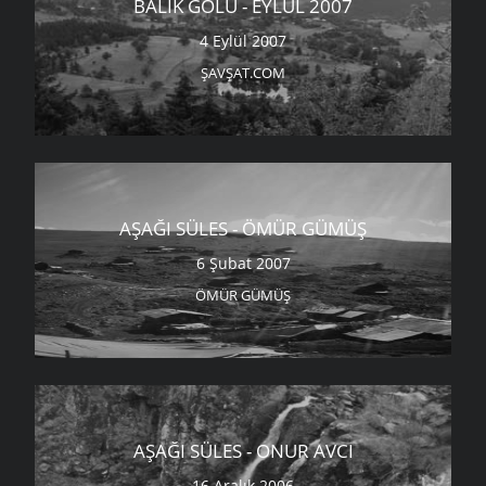
BALIK GÖLÜ - EYLÜL 2007
4 Eylül 2007
ŞAVŞAT.COM
AŞAĞI SÜLES - ÖMÜR GÜMÜŞ
6 Şubat 2007
ÖMÜR GÜMÜŞ
AŞAĞI SÜLES - ONUR AVCI
16 Aralık 2006