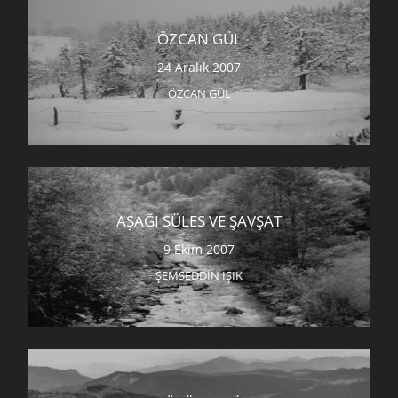
ÖZCAN GÜL
24 Aralık 2007
ÖZCAN GÜL
AŞAĞI SÜLES VE ŞAVŞAT
9 Ekim 2007
ŞEMSEDDIN IŞIK