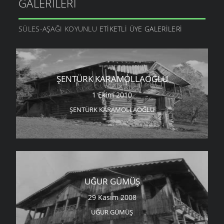
GALERILERI
SÜLES-AŞAĞI KOYUNLU
ETIKETLI ÜYE GALERILERI
ŞENTÜRK KARAMOLLAOĞLU
1 Ekim 2010
ŞENTÜRK KARAMOLLAOĞLU
UĞUR GÜMÜŞ
29 Kasım 2008
UĞUR GÜMÜŞ