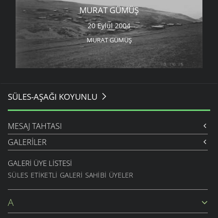
MURAT GÜMÜŞ
20 Eylül 2004
MURAT GÜMÜŞ
SÜLES-AŞAĞI KOYUNLU
MESAJ TAHTASI
GALERILER
GALERI ÜYE LISTESI
SÜLES ETIKETLI GALERI SAHIBI ÜYELER
A