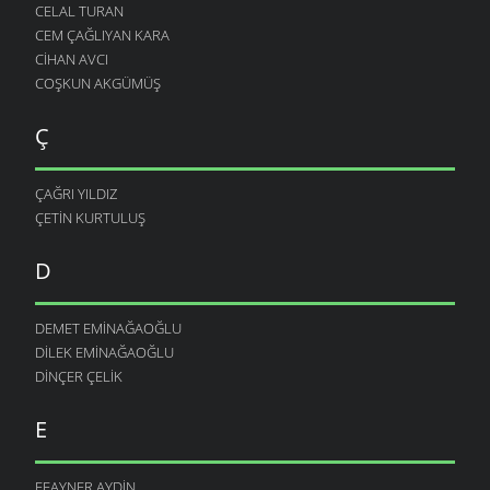
CELAL TURAN
CEM ÇAĞLIYAN KARA
CIHAN AVCI
COŞKUN AKGÜMÜŞ
Ç
ÇAĞRI YILDIZ
ÇETIN KURTULUŞ
D
DEMET EMINAĞAOĞLU
DILEK EMINAĞAOĞLU
DINÇER ÇELIK
E
EFAYNER AYDIN