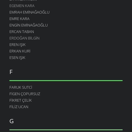
EGEMEN KARA
EMRAH EMINAĞAOĞLU
EMRE KARA
ENGIN EMINAĞAOĞLU
ERCAN TABAN
ERDOĞAN BILGIN
EREN IŞIK
ERKAN KURI
ESEN IŞIK
F
FARUK SUTCI
FIGEN ÇOPURSUZ
FIKRET ÇELIK
FILIZ UCAN
G