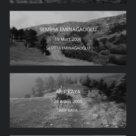
SEMIHA EMINAĞAOĞLU
19 Mart 2006
SEMIHA EMINAĞAOĞLU
ARIF KAYA
29 Aralık 2005
ARIF KAYA