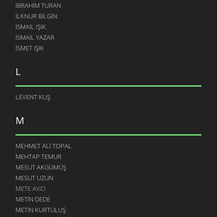
İBRAHIM TURAN
İLKNUR BILGIN
İSMAIL IŞIK
ISMAIL YAZAR
ISMET IŞIK
L
LEVENT KUŞ
M
MEHMET ALI TOPAL
MEHTAP TEMUR
MESUT AKGÜMÜŞ
MESUT UZUN
METE AVCI
METIN DEDE
METIN KURTULUŞ