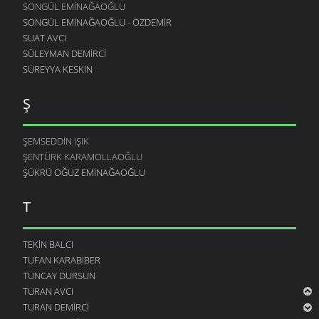
SONGÜL EMINAĞAOĞLU
SONGÜL EMINAĞAOĞLU - ÖZDEMIR
SUAT AVCI
SÜLEYMAN DEMIRCI
SÜREYYA KESKIN
Ş
ŞEMSEDDIN IŞIK
ŞENTÜRK KARAMOLLAOĞLU
ŞÜKRÜ OĞUZ EMINAĞAOĞLU
T
TEKIN BALCI
TUFAN KARABIBER
TUNCAY DURSUN
TURAN AVCI
TURAN DEMIRCI