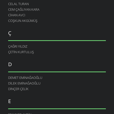
CELAL TURAN
CEM ÇAĞLIYAN KARA
CIHAN AVCI
COŞKUN AKGÜMÜŞ
Ç
ÇAĞRI YILDIZ
ÇETIN KURTULUŞ
D
DEMET EMINAĞAOĞLU
DILEK EMINAĞAOĞLU
DINÇER ÇELIK
E