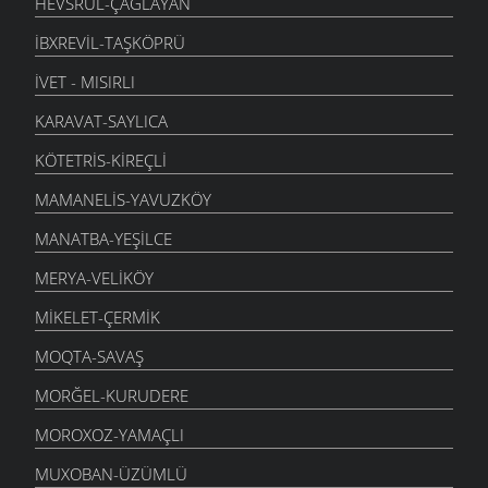
HEVSRUL-ÇAĞLAYAN
İBXREVIL-TAŞKÖPRÜ
İVET - MISIRLI
KARAVAT-SAYLICA
KÖTETRIS-KIREÇLI
MAMANELIS-YAVUZKÖY
MANATBA-YEŞILCE
MERYA-VELIKÖY
MIKELET-ÇERMIK
MOQTA-SAVAŞ
MORĞEL-KURUDERE
MOROXOZ-YAMAÇLI
MUXOBAN-ÜZÜMLÜ