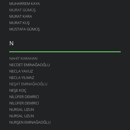
MUHARREM KAYA
MURAT GÜMÜŞ
MURAT KARA
MURAT KUŞ
MUSTAFA GÜMÜŞ
N
NAHIT KARAHAN
NECDET EMINAĞAOĞLU
NECLA YAVUZ
NECLA YILMAZ
NEŞAT EMINAĞAOĞLU
NEŞE KOÇ
NILÜFER DEMIRCI
NILÜFER DEMIRCI
NURSAL UZUN
NURSAL UZUN
NURŞEN EMINAĞAOĞLU