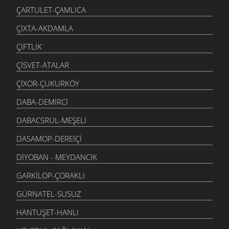
ÇARTULET-ÇAMLICA
ÇIXTA-AKDAMLA
ÇIFTLIK
ÇISVET-ATALAR
ÇIXOR-ÇUKURKÖY
DABA-DEMIRCI
DABACSRUL-MEŞELI
DASAMOP-DEREIÇI
DIYOBAN - MEYDANCIK
GARKILOP-ÇORAKLI
GÜRNATEL-SUSUZ
HANTUŞET-HANLI