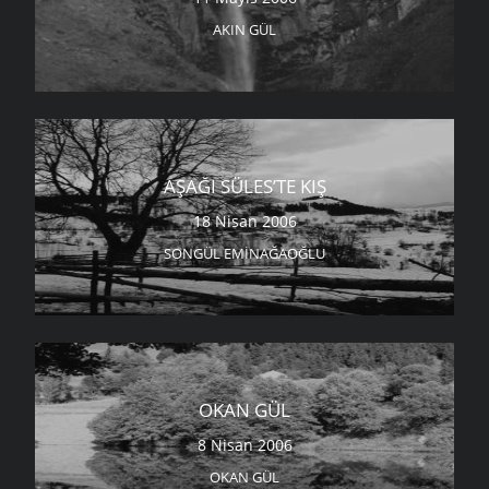
AKIN GÜL
AŞAĞI SÜLES’TE KIŞ
18 Nisan 2006
SONGÜL EMINAĞAOĞLU
OKAN GÜL
8 Nisan 2006
OKAN GÜL