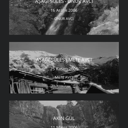
AŞAĞI SÜLES - ONUR AVCI
16 Aralık 2006
ONUR AVCI
AŞAĞI SÜLES - METE AVCI
25 Kasım 2006
METE AVCI
AKIN GÜL
11 Mayıs 2006