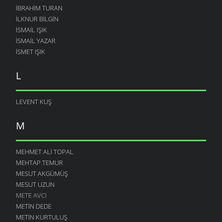
İBRAHIM TURAN
İLKNUR BILGIN
İSMAIL IŞIK
ISMAIL YAZAR
ISMET IŞIK
L
LEVENT KUŞ
M
MEHMET ALI TOPAL
MEHTAP TEMUR
MESUT AKGÜMÜŞ
MESUT UZUN
METE AVCI
METIN DEDE
METIN KURTULUŞ