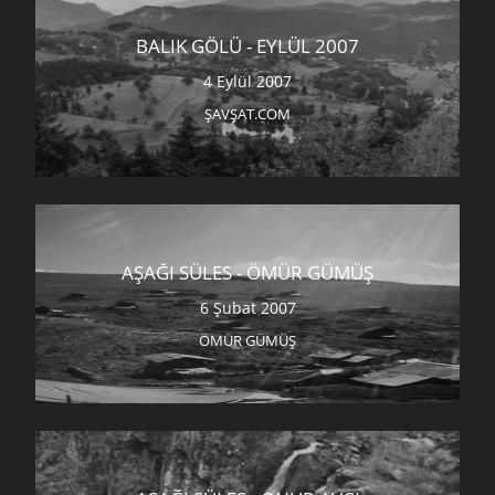
BALIK GÖLÜ - EYLÜL 2007
4 Eylül 2007
ŞAVŞAT.COM
AŞAĞI SÜLES - ÖMÜR GÜMÜŞ
6 Şubat 2007
ÖMÜR GÜMÜŞ