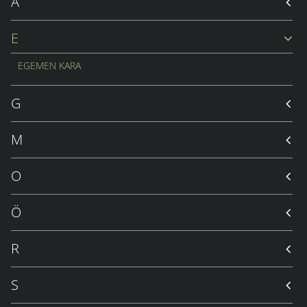
A
E
EGEMEN KARA
G
M
O
Ö
R
S