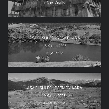
UĞUR GÜMÜŞ
AŞAĞI SÜLES - REŞAT KARA
15 Kasım 2008
REŞAT KARA
AŞAĞI SÜLES - EGEMEN KARA
9 Kasım 2008
EGEMEN KARA