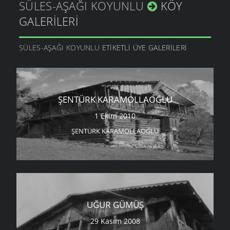
SÜLES-AŞAĞI KOYUNLU
KÖY
GALERILERI
SÜLES-AŞAĞI KOYUNLU
ETIKETLI ÜYE GALERILERI
ŞENTÜRK KARAMOLLAOĞLU
1 Ekim 2010
ŞENTÜRK KARAMOLLAOĞLU
UĞUR GÜMÜŞ
29 Kasım 2008