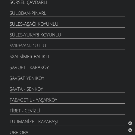
SORSEL-ÇAVDARLI
SULOBAN-PINARLI
SÜLES-AŞAĞI KOYUNLU
SÜLES-YUKARI KOYUNLU
SVIREVAN-DUTLU
SXALSIMER-BALIKLI
ŞAVQET - KARAKÖY
ŞAVŞAT-YENIKÖY
ŞAVTA - ŞENKÖY
TABAGETIL - YAŞARKÖY
TIBET - CEVIZLI
TURMANIZE - KAYABAŞI
UBE-OBA