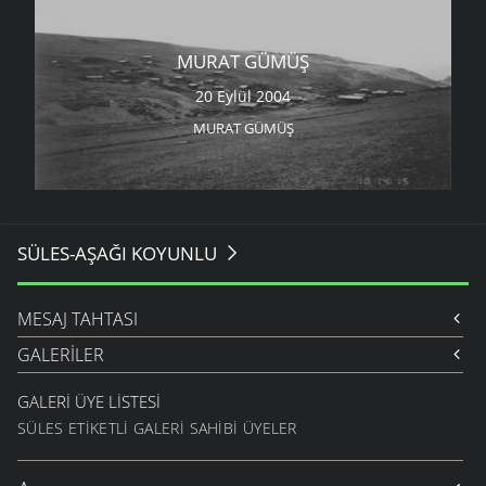
MURAT GÜMÜŞ
20 Eylül 2004
MURAT GÜMÜŞ
SÜLES-AŞAĞI KOYUNLU
MESAJ TAHTASI
GALERILER
GALERI ÜYE LISTESI
SÜLES ETIKETLI GALERI SAHIBI ÜYELER