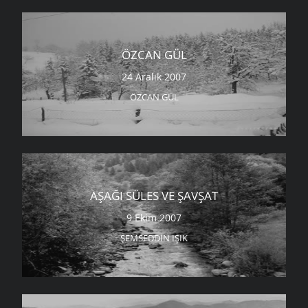
ÖZCAN GÜL
24 Aralık 2007
ÖZCAN GÜL
AŞAĞI SÜLES VE ŞAVŞAT
9 Ekim 2007
ŞEMSEDDIN IŞIK