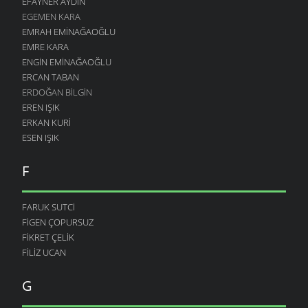
EFAYNER AYDIN
EGEMEN KARA
EMRAH EMINAĞAOĞLU
EMRE KARA
ENGIN EMINAĞAOĞLU
ERCAN TABAN
ERDOĞAN BILGIN
EREN IŞIK
ERKAN KURI
ESEN IŞIK
F
FARUK SUTCI
FIGEN ÇOPURSUZ
FIKRET ÇELIK
FILIZ UCAN
G