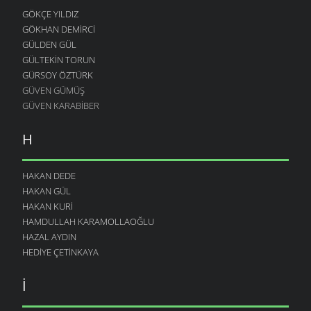
GÖKÇE YILDIZ
GÖKHAN DEMIRCI
GÜLDEN GÜL
GÜLTEKIN TORUN
GÜRSOY ÖZTÜRK
GÜVEN GÜMÜŞ
GÜVEN KARABIBER
H
HAKAN DEDE
HAKAN GÜL
HAKAN KURI
HAMDULLAH KARAMOLLAOĞLU
HAZAL AYDIN
HEDIYE ÇETINKAYA
I