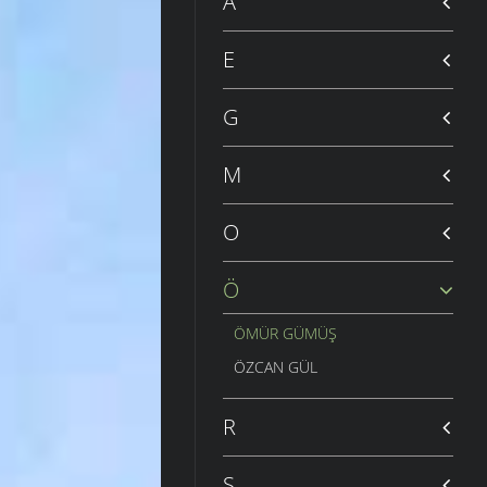
A
E
G
M
O
Ö
ÖMÜR GÜMÜŞ
ÖZCAN GÜL
R
S