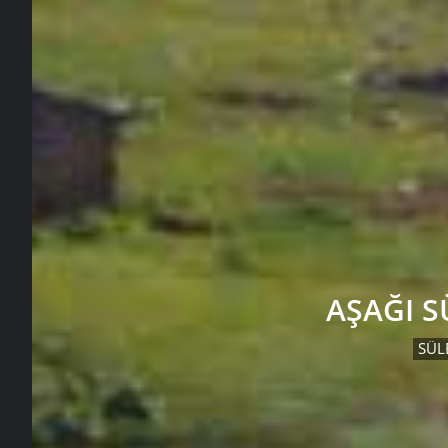
AŞAĞI 
SÜL