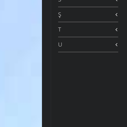
Ş
T
U