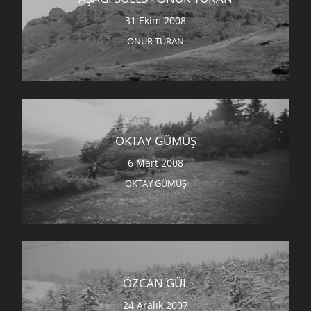
31 Ekim 2008
ONUR TURAN
OKTAY GÜMÜŞ
6 Mart 2008
OKTAY GÜMÜŞ
ÖZCAN GÜL
24 Aralık 2007