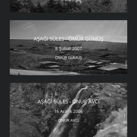
AŞAĞI SÜLES - ÖMÜR GÜMÜŞ
6 Şubat 2007
ÖMÜR GÜMÜŞ
AŞAĞI SÜLES - ONUR AVCI
16 Aralık 2006
ONUR AVCI