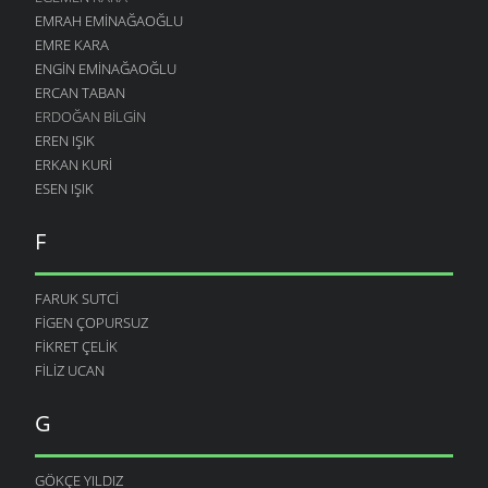
EMRAH EMINAĞAOĞLU
EMRE KARA
ENGIN EMINAĞAOĞLU
ERCAN TABAN
ERDOĞAN BILGIN
EREN IŞIK
ERKAN KURI
ESEN IŞIK
F
FARUK SUTCI
FIGEN ÇOPURSUZ
FIKRET ÇELIK
FILIZ UCAN
G
GÖKÇE YILDIZ