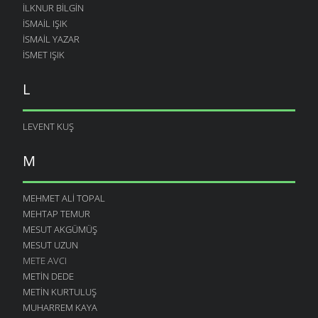
İLKNUR BILGIN
İSMAIL IŞIK
ISMAIL YAZAR
ISMET IŞIK
L
LEVENT KUŞ
M
MEHMET ALI TOPAL
MEHTAP TEMUR
MESUT AKGÜMÜŞ
MESUT UZUN
METE AVCI
METIN DEDE
METIN KURTULUŞ
MUHARREM KAYA