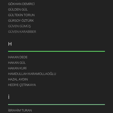
GÖKHAN DEMIRCI
GÜLDEN GÜL
GÜLTEKIN TORUN
GÜRSOY ÖZTÜRK
GÜVEN GÜMÜŞ
GÜVEN KARABIBER
H
HAKAN DEDE
HAKAN GÜL
HAKAN KURI
HAMDULLAH KARAMOLLAOĞLU
HAZAL AYDIN
HEDIYE ÇETINKAYA
I
İBRAHIM TURAN