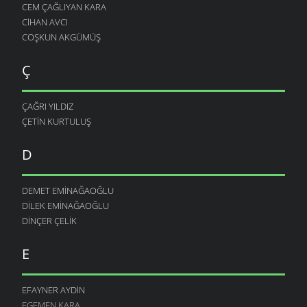
CEM ÇAĞLIYAN KARA
CIHAN AVCI
COŞKUN AKGÜMÜŞ
Ç
ÇAĞRI YILDIZ
ÇETIN KURTULUŞ
D
DEMET EMINAĞAOĞLU
DILEK EMINAĞAOĞLU
DINÇER ÇELIK
E
EFAYNER AYDIN
EGEMEN KARA