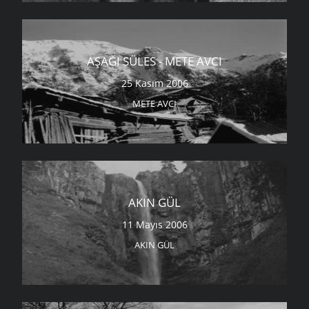
AŞAĞI SÜLES - METE AVCI
25 Kasım 2006
METE AVCI
AKIN GÜL
11 Mayıs 2006
AKIN GÜL