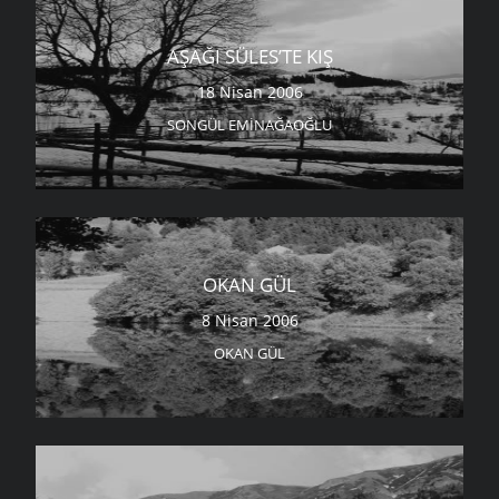
AŞAĞI SÜLES’TE KIŞ
18 Nisan 2006
SONGÜL EMINAĞAOĞLU
OKAN GÜL
8 Nisan 2006
OKAN GÜL