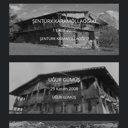
ŞENTÜRK KARAMOLLAOĞLU
1 Ekim 2010
ŞENTÜRK KARAMOLLAOĞLU
UĞUR GÜMÜŞ
29 Kasım 2008
UĞUR GÜMÜŞ