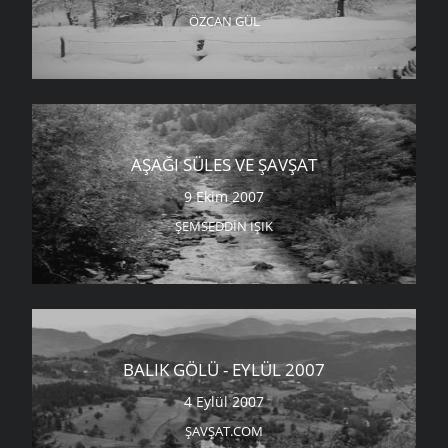
ÖZCAN GÜL
AŞAĞI SÜLES VE ŞAVŞAT
9 Ekim 2007
ŞEMSEDDIN IŞIK
BALIK GÖLÜ - EYLÜL 2007
4 Eylül 2007
ŞAVŞAT.COM