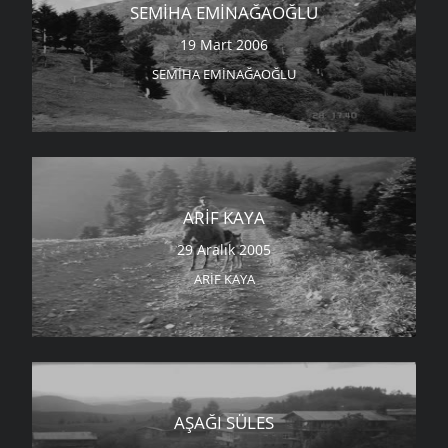
SEMIHA EMINAĞAOĞLU
19 Mart 2006
SEMIHA EMINAĞAOĞLU
ARIF KAYA
29 Aralık 2005
ARIF KAYA
AŞAĞI SÜLES