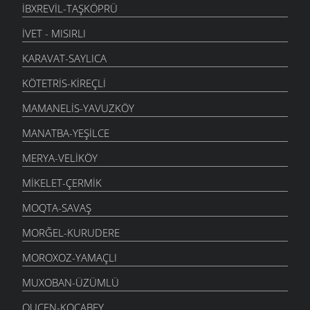
İBXREVIL-TAŞKÖPRÜ
İVET - MISIRLI
KARAVAT-SAYLICA
KÖTETRIS-KIREÇLI
MAMANELIS-YAVUZKÖY
MANATBA-YEŞILCE
MERYA-VELIKÖY
MIKELET-ÇERMIK
MOQTA-SAVAŞ
MORĞEL-KURUDERE
MOROXOZ-YAMAÇLI
MUXOBAN-ÜZÜMLÜ
QUÇEN-KOCABEY