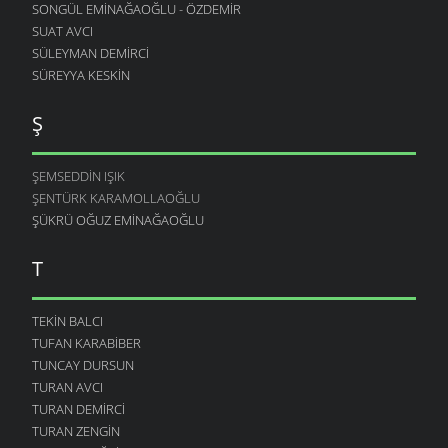
SONGÜL EMINAĞAOĞLU - ÖZDEMIR
SUAT AVCI
SÜLEYMAN DEMIRCI
SÜREYYA KESKIN
Ş
ŞEMSEDDIN IŞIK
ŞENTÜRK KARAMOLLAOĞLU
ŞÜKRÜ OĞUZ EMINAĞAOĞLU
T
TEKIN BALCI
TUFAN KARABIBER
TUNCAY DURSUN
TURAN AVCI
TURAN DEMIRCI
TURAN ZENGIN