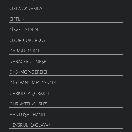
ÇIXTA-AKDAMLA
ÇIFTLIK
ÇISVET-ATALAR
ÇIXOR-ÇUKURKÖY
DABA-DEMIRCI
DABACSRUL-MEŞELI
DASAMOP-DEREIÇI
DIYOBAN - MEYDANCIK
GARKILOP-ÇORAKLI
GÜRNATEL-SUSUZ
HANTUŞET-HANLI
HEVSRUL-ÇAĞLAYAN