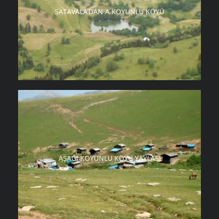
SATAVALA’DAN A.KOYUNLU KÖYÜ
AŞAĞI KOYUNLU KÖYÜ YAYLASI