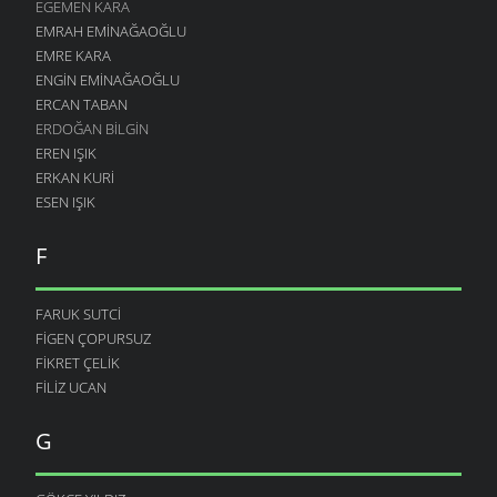
EGEMEN KARA
EMRAH EMINAĞAOĞLU
EMRE KARA
ENGIN EMINAĞAOĞLU
ERCAN TABAN
ERDOĞAN BILGIN
EREN IŞIK
ERKAN KURI
ESEN IŞIK
F
FARUK SUTCI
FIGEN ÇOPURSUZ
FIKRET ÇELIK
FILIZ UCAN
G