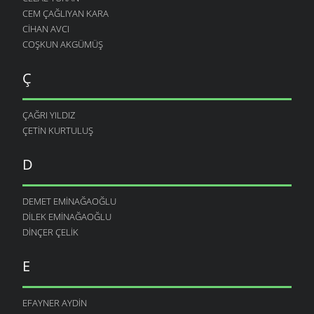
CEM ÇAĞLIYAN KARA
CIHAN AVCI
COŞKUN AKGÜMÜŞ
Ç
ÇAĞRI YILDIZ
ÇETIN KURTULUŞ
D
DEMET EMINAĞAOĞLU
DILEK EMINAĞAOĞLU
DINÇER ÇELIK
E
EFAYNER AYDIN