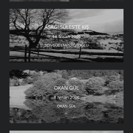
AŞAĞI SÜLES’TE KIŞ
18 Nisan 2006
SONGÜL EMINAĞAOĞLU
OKAN GÜL
8 Nisan 2006
OKAN GÜL