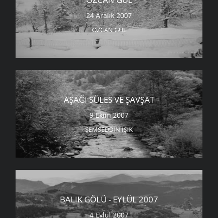
24 Aralık 2007
ÖZCAN GÜL
AŞAĞI SÜLES VE ŞAVŞAT
9 Ekim 2007
ŞEMSEDDIN IŞIK
BALIK GÖLÜ - EYLÜL 2007
4 Eylül 2007