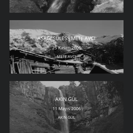
AŞAĞI SÜLES - METE AVCI
25 Kasım 2006
METE AVCI
AKIN GÜL
11 Mayıs 2006
AKIN GÜL