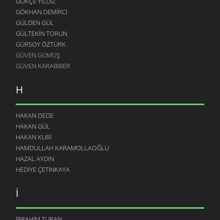
GÖKÇE YILDIZ
GÖKHAN DEMIRCI
GÜLDEN GÜL
GÜLTEKIN TORUN
GÜRSOY ÖZTÜRK
GÜVEN GÜMÜŞ
GÜVEN KARABIBER
H
HAKAN DEDE
HAKAN GÜL
HAKAN KURI
HAMDULLAH KARAMOLLAOĞLU
HAZAL AYDIN
HEDIYE ÇETINKAYA
I
İBRAHIM TURAN