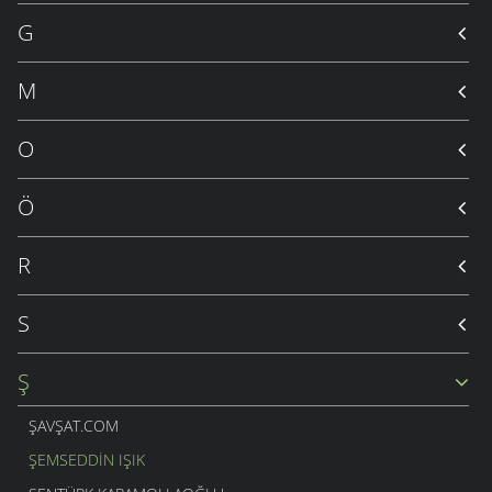
G
M
O
Ö
R
S
Ş
ŞAVŞAT.COM
ŞEMSEDDIN IŞIK