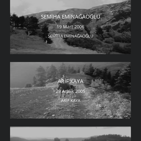
SEMIHA EMINAĞAOĞLU
19 Mart 2006
SEMIHA EMINAĞAOĞLU
ARIF KAYA
29 Aralık 2005
ARIF KAYA