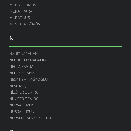
MURAT GÜMÜŞ
MURAT KARA
MURAT KUŞ
MUSTAFA GÜMÜŞ
N
NAHIT KARAHAN
NECDET EMINAĞAOĞLU
NECLA YAVUZ
NECLA YILMAZ
NEŞAT EMINAĞAOĞLU
NEŞE KOÇ
NILÜFER DEMIRCI
NILÜFER DEMIRCI
NURSAL UZUN
NURSAL UZUN
NURŞEN EMINAĞAOĞLU