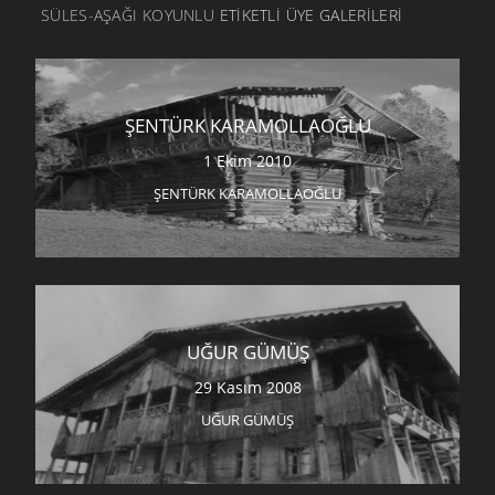
SÜLES-AŞAĞI KOYUNLU
ETIKETLI ÜYE GALERILERI
ŞENTÜRK KARAMOLLAOĞLU
1 Ekim 2010
ŞENTÜRK KARAMOLLAOĞLU
UĞUR GÜMÜŞ
29 Kasım 2008
UĞUR GÜMÜŞ