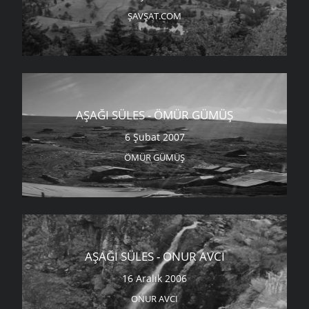
ŞAVŞAT.COM
AŞAĞI SÜLES - ÖMÜR GÜMÜŞ
6 Şubat 2007
ÖMÜR GÜMÜŞ
AŞAĞI SÜLES - ONUR AVCI
16 Aralık 2006
ONUR AVCI