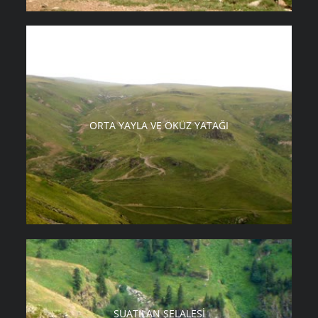
ORTA YAYLA VE ÖKÜZ YATAĞI
SUATILAN ŞELALESI