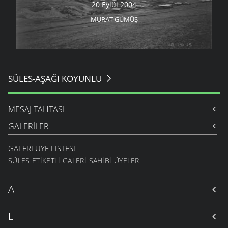
20 Eylül 2004
MURAT GÜMÜŞ
SÜLES-AŞAĞI KOYUNLU
MESAJ TAHTASI
GALERILER
GALERI ÜYE LISTESI
SÜLES ETIKETLI GALERI SAHIBI ÜYELER
A
E